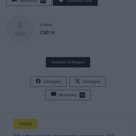
Skomentuj
66
Obserwuj notkę
O mnie
catrw
Nowości od blogera
Udostępnij
Udostępnij
Skomentuj
66
Polityka