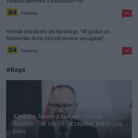
zdradza tajemnice z posiedzeń PiS
Redakcja
89
Hofman bezlitosny dla Kurskiego. "48 godzin po
Smoleńsku liczył, których posłów wyciągnąć"
Redakcja
85
#
Rząd
Karaoke, basen z kulkami i tańce
hulańce. Tak resort "przepalał" publiczną
kasę