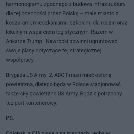
harmonogramu zgodnego z budową infrastruktury
dla tej obecności przez Polskę – małe miasto z
koszarami, mieszkaniami i szkołami dla rodzin oraz
lokalnym wsparciem logistycznym. Razem w
Ankarze Trump i Nawrocki powinni ugruntować
swoje plany dotyczące tej strategicznej
współpracy.
Brygada US Army 2. ABCT musi mieć osłonę
powietrzną, dlatego będą w Polsce stacjonować
także siły powietrzne US Army. Będzie potrzebny
też port kontenerowy.
P.S.
Chłopaki z CIA bywają na meczach Lecha w