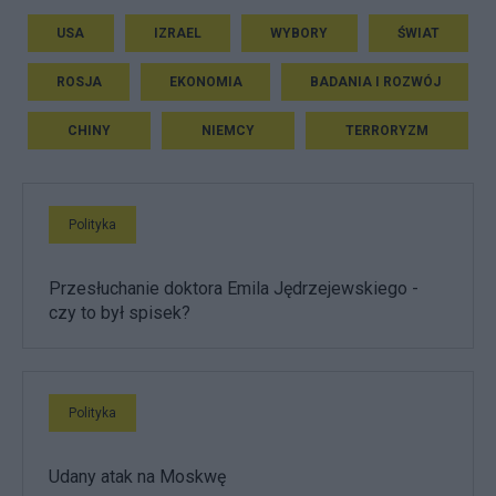
USA
IZRAEL
WYBORY
ŚWIAT
ROSJA
EKONOMIA
BADANIA I ROZWÓJ
CHINY
NIEMCY
TERRORYZM
Polityka
Przesłuchanie doktora Emila Jędrzejewskiego -
czy to był spisek?
Polityka
Udany atak na Moskwę