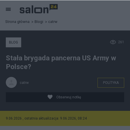
Strona główna
Blogi
catrw
261
BLOG
Stała brygada pancerna US Army w
Polsce?
catrw
POLITYKA
Obserwuj notkę
9.06.2026 , ostatnia aktualizacja: 9.06.2026, 08:24