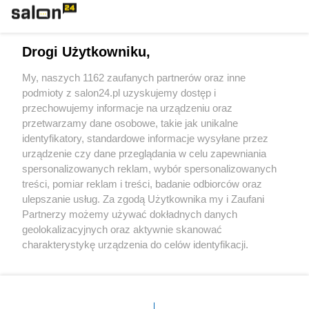
Technologie
Drogi Użytkowniku,
Sport
My, naszych 1162 zaufanych partnerów oraz inne
podmioty z salon24.pl uzyskujemy dostęp i
Społeczeństwo
przechowujemy informacje na urządzeniu oraz
przetwarzamy dane osobowe, takie jak unikalne
Kultura
identyfikatory, standardowe informacje wysyłane przez
urządzenie czy dane przeglądania w celu zapewniania
spersonalizowanych reklam, wybór spersonalizowanych
treści, pomiar reklam i treści, badanie odbiorców oraz
ulepszanie usług. Za zgodą Użytkownika my i Zaufani
X
Facebook
Instagram
Youtube
Partnerzy możemy używać dokładnych danych
geolokalizacyjnych oraz aktywnie skanować
charakterystykę urządzenia do celów identyfikacji.
Web Content Media sp. z o. o. © 2022
Ponieważ cenimy Twoją prywatność, prosimy o zgodę na
korzystanie z tych technologii poprzez kliknięcie
„Akceptuję”. Zgoda jest dobrowolna i zawsze możesz ją
Pomoc
O nas
Praca
Reklama
Kontakt
zmienić/wycofać klikając przycisk ustawień prywatności