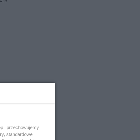
ować
ęp i przechowujemy
ory, standardowe