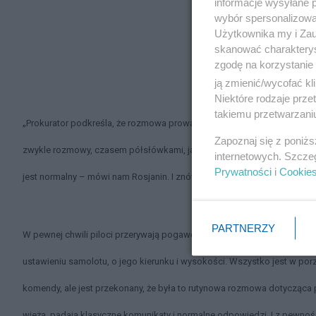
informacje wysyłane 
wybór spersonalizowan
Użytkownika my i Zau
skanować charakterys
zgodę na korzystanie 
ją zmienić/wycofać kl
Niektóre rodzaje prz
takiemu przetwarzaniu
„Prokurator podkreśla, że rozmowa prowadzona jest w luźny sposób, ni
Zapoznaj się z poniż
zwykle rozmowy, czasem półsłówkami, jakie prowadzą zazwyczaj między 
internetowych. Szcze
Prywatności
i
Cookie
jest normalny – mówi nam Rosjanin. I znów podkreśla, że ta część zapi
PARTNERZY
W pewnej chwili piloci przerywają pogawędkę i zaczynają przekazywać 
ustawieniu samolotu, o jego kierunku i wysokości. Wszystko jest w por
komendy, ale jest przekonany, że była to rutynowa rozmowa dotycząc
wieżą, padają klasyczne komunikaty i normalne odpowiedzi. I z pewnośc