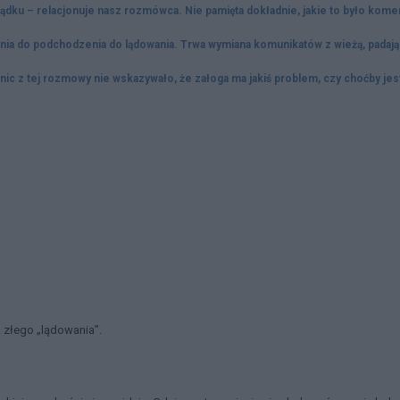
ądku – relacjonuje nasz rozmówca. Nie pamięta dokładnie, jakie to było kome
ania do podchodzenia do lądowania. Trwa wymiana komunikatów z wieżą, padają
nic z tej rozmowy nie wskazywało, że załoga ma jakiś problem, czy choćby jes
a złego „lądowania”.