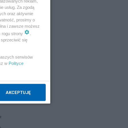
alizowanych reklam,
ie usług. Za zgodą
ych oraz aktywnie
watność, prosimy o
wolna i zawsze możesz
m rogu strony
.
sprzeciwić się
akie
 naszych serwisów
ot
esz w
Polityce
AKCEPTUJĘ
o
z
m,