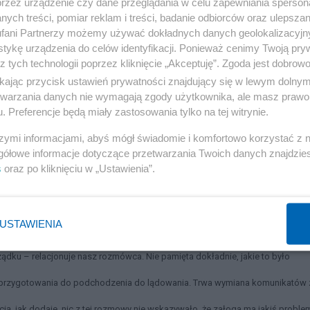
przez urządzenie czy dane przeglądania w celu zapewniania sperson
ych treści, pomiar reklam i treści, badanie odbiorców oraz ulepszan
fani Partnerzy możemy używać dokładnych danych geolokalizacyjn
tykę urządzenia do celów identyfikacji. Ponieważ cenimy Twoją pry
z tych technologii poprzez kliknięcie „Akceptuję”. Zgoda jest dobro
ikając przycisk ustawień prywatności znajdujący się w lewym dolny
etwarzania danych nie wymagają zgody użytkownika, ale masz prawo 
. Preferencje będą miały zastosowania tylko na tej witrynie.
e słychać żadnego napięcia, nerwowości. – Wygląda to zupełnie normalnie, t
szymi informacjami, abyś mógł świadomie i komfortowo korzystać z
sobą członkowie załogi. Tak jest zwykle, tak sobie gadają po prostu, jak l
gółowe informacje dotyczące przetwarzania Twoich danych znajdzi
s
oraz po kliknięciu w „Ustawienia”.
su z kabiny nie zapowiada niczego złego.
USTAWIENIA
sobie komendy. – Było słychać, jak mówią miedzy sobą o parametrach lotu, 
ządku – relacjonuje nasz rozmówca. Nie pamięta dokładnie, jakie to było
a przygotowania do podchodzenia do lądowania. Trwa wymiana komunikatów 
ią, jak dodaje, nic z tej rozmowy nie wskazywało, że załoga ma jakiś proble