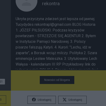
rekontra
Ukryta przyczyna zdarzeń jest lepsza od jawnej.
Tucydydes rekontrapl@gmail.com BLOG Historia
1. JÓZEF PIŁSUDSKI: Podczas kryzysów
powtarzam - STRZEŻCIE SIĘ AGENTUR
2. Byłem
w Instytucie Pamięci Narodowej.
3. Polscy
pisarze fałszują Katyń.
4. Kuroń: "Lechu, idź w
zaparte", a Borsuk wciąż milczy.
Polityka
2. Szara
eminencja Lesław Maleszka.
3. Utytułowany Lech
Wałęsa - kalendarium III RP
Przykładowy link do
jednej z notek
POLIS
1. Rzeczy, które musiały być
powiedziane …
2. Świadkowie historii i ludzie tła
Nowości od blogera
Przykładowy link do jednej z notek
Przykładowy
51
link do jednej z notek
ReKontry
1. Bajdy pana
Wajdy
1. Polowanie z nagonką na IPN
2. Leszek
Kołakowski: "Opinia w sprawie pojęcia
G
Udostępnij
Udostępnij
wiadomości"
3. Prof. Nałęczowi o Białych