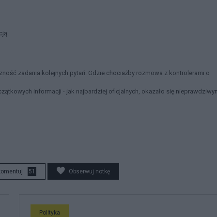
cją.
zność zadania kolejnych pytań. Gdzie chociażby rozmowa z kontrolerami o
ątkowych informacji - jak najbardziej oficjalnych, okazało się nieprawdziwy
komentuj
51
Obserwuj notkę
Polityka