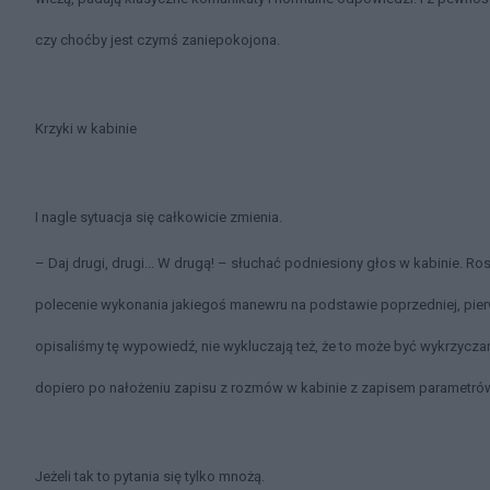
czy choćby jest czymś zaniepokojona.
Krzyki w kabinie
I nagle sytuacja się całkowicie zmienia.
– Daj drugi, drugi... W drugą! – słuchać podniesiony głos w kabinie. Ros
polecenie wykonania jakiegoś manewru na podstawie poprzedniej, pierws
opisaliśmy tę wypowiedź, nie wykluczają też, że to może być wykrzycza
dopiero po nałożeniu zapisu z rozmów w kabinie z zapisem parametrów
Jeżeli tak to pytania się tylko mnożą.