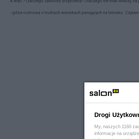
A więc ? Dlaczego zawiodły urządzenia? Dlaczego nie mieli wiedzy, na j
- gdzie rozmowa o trudnych warunkach panujących na lotnisku.
Czytam 
Drogi Użytkow
My, naszych 1160 zau
informacje na urządze