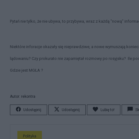
Pytań nie tylko, że nie ubywa, to przybywa, wraz z każdą "nową" informa
Niektóre inforacje okazały się nieprawdziwe, a nowe wymuszają koniec
lądowaniu? Czy prokurato nie zapamiętał rozmowy po rosyjsku? Ile pocz
Gdzie jest MGŁA ?
Autor: rekontra
Udostępnij
Udostępnij
Lubię to!
S
Polityka