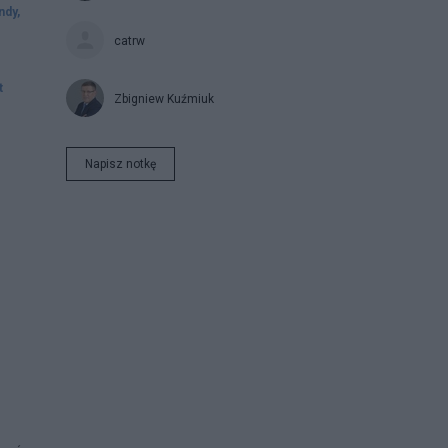
ndy,
catrw
t
Zbigniew Kuźmiuk
Napisz notkę