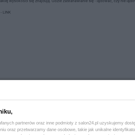
akiej wysokości się znajdują. Gdzie zastanawianie się - lądować, czy nie ląd
- LINK
niku,
fanych partnerów oraz inne podmioty z salon24.pl uzyskujemy dost
niu oraz przetwarzamy dane osobowe, takie jak unikalne identyfikat