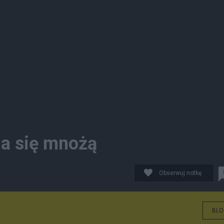
a się mnożą
Obserwuj notkę
BLO