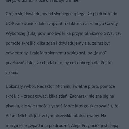
niego w domu. Może on raz był u mnie.”
Czego się dowiadujmy od słynnego szpiega, że po drodze do
UOP zadzwonił z dołu i zapytał redaktora naczelnego Gazety
Wyborczej (tutaj powinno być kilka przymiotników o GW) , czy
pomoże skreślić kilka zdań i dowiadujemy się, że raz był
odwiedzony. I zależało słynnemu szpiegowi, by „jasno”
przekazać dalej, że chodzi o to, by coś dobrego dla Polski
zrobić.
Dokonały wybór. Redaktor Michnik, świetne pióro, pomoże
skreślić – zredagować, kilka zdań. Zacharski nie zna się na
pisaniu, ale wie (może słyszał? Może ktoś go skierował? ), że
Adam Michnik jest w tym niezwykle utalentowany. Na
marginesie „wpadania po drodze”, Aleja Przyjaciół jest ślepą