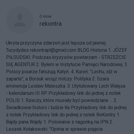
O mnie
rekontra
Ukryta przyczyna zdarzeń jest lepsza od jawnej.
Tucydydes rekontrapl@gmail.com BLOG Historia
1. JÓZEF
PIŁSUDSKI: Podczas kryzysów powtarzam - STRZEŻCIE
SIĘ AGENTUR
2. Byłem w Instytucie Pamięci Narodowej.
3.
Polscy pisarze fałszują Katyń.
4. Kuroń: "Lechu, idź w
zaparte", a Borsuk wciąż milczy.
Polityka
2. Szara
eminencja Lesław Maleszka.
3. Utytułowany Lech Wałęsa
- kalendarium III RP
Przykładowy link do jednej z notek
POLIS
1. Rzeczy, które musiały być powiedziane …
2.
Świadkowie historii i ludzie tła
Przykładowy link do jednej
z notek
Przykładowy link do jednej z notek
ReKontry
1.
Bajdy pana Wajdy
1. Polowanie z nagonką na IPN
2.
Leszek Kołakowski: "Opinia w sprawie pojęcia