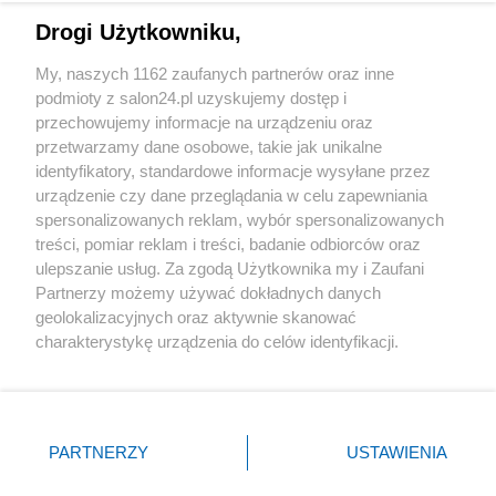
Drogi Użytkowniku,
Sport
My, naszych 1162 zaufanych partnerów oraz inne
podmioty z salon24.pl uzyskujemy dostęp i
Społeczeństwo
przechowujemy informacje na urządzeniu oraz
przetwarzamy dane osobowe, takie jak unikalne
Kultura
identyfikatory, standardowe informacje wysyłane przez
urządzenie czy dane przeglądania w celu zapewniania
spersonalizowanych reklam, wybór spersonalizowanych
treści, pomiar reklam i treści, badanie odbiorców oraz
ulepszanie usług. Za zgodą Użytkownika my i Zaufani
X
Facebook
Instagram
Youtube
Partnerzy możemy używać dokładnych danych
geolokalizacyjnych oraz aktywnie skanować
charakterystykę urządzenia do celów identyfikacji.
Web Content Media sp. z o. o. © 2022
Ponieważ cenimy Twoją prywatność, prosimy o zgodę na
korzystanie z tych technologii poprzez kliknięcie
„Akceptuję”. Zgoda jest dobrowolna i zawsze możesz ją
Pomoc
O nas
Praca
Reklama
Kontakt
zmienić/wycofać klikając przycisk ustawień prywatności
PARTNERZY
USTAWIENIA
znajdujący się w lewym dolnym rogu strony
. Niektóre
rodzaje przetwarzania danych nie wymagają zgody