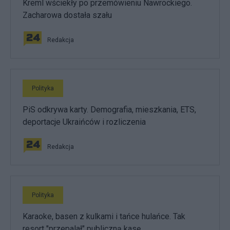
Kreml wściekły po przemówieniu Nawrockiego.
Zacharowa dostała szału
Redakcja
Polityka
PiS odkrywa karty. Demografia, mieszkania, ETS,
deportacje Ukraińców i rozliczenia
Redakcja
Polityka
Karaoke, basen z kulkami i tańce hulańce. Tak
resort "przepalał" publiczną kasę