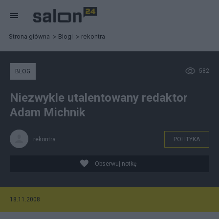
Strona główna
Blogi
rekontra
582
BLOG
Niezwykle utalentowany redaktor
Adam Michnik
rekontra
POLITYKA
Obserwuj notkę
18.11.2008