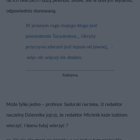
na ich twarzach i dużą pewność siebie, ale w dobrym wydaniu,
odpowiednio stonowaną.
W prawym rogu mojego bloga jest
powiedzenie Tucydydesa „ Ukryta
przyczyna zdarzeń jest lepsza od jawnej„
-
więc nic więcej nie dodam.
Reklama
Może tylko jedno – profesor Sadurski narzeka, iż redaktor
naczelny Dziennika jojczy, że redaktor Michnik każe ludziom
wierzyć. I komu tutaj wierzyć ?