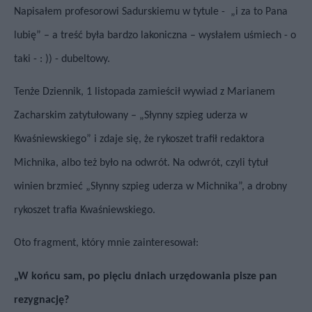
Napisałem profesorowi Sadurskiemu w tytule -
„i za to Pana
lubię” – a treść była bardzo lakoniczna – wysłałem uśmiech - o
taki - : )) - dubeltowy.
Tenże Dziennik, 1 listopada zamieścił wywiad z Marianem
Zacharskim zatytułowany –
„Słynny szpieg uderza w
Kwaśniewskiego”
i zdaje się, że rykoszet trafił redaktora
Michnika, albo też było na odwrót. Na odwrót, czyli tytuł
winien brzmieć „Słynny szpieg uderza w Michnika”, a drobny
rykoszet trafia Kwaśniewskiego.
Oto fragment, który mnie zainteresował:
„W końcu sam, po pięciu dniach urzędowania pisze pan
rezygnację?