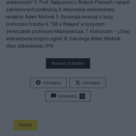
wiadomości"
3. Prof. Nałęczowi o Białych Plamach i ranach
zabliźnionych podłością
4. Niezwykle utalentowany
redaktor Adam Michnik
5. Recenzja recenzji z tezą
profesora Friszke
6. "SB a Wałęsa" w krzywym
zwierciadle profesora Machcewicza.
7. Komunizm – „Chęć
wykradzenia bogom ognia”
8. Dlaczego Adam Michnik
chce zlikwidować IPN
Nowości od blogera
Udostępnij
Udostępnij
Skomentuj
16
Polityka