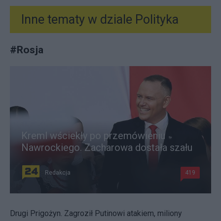
Inne tematy w dziale
Polityka
#
Rosja
Kreml wściekły po przemówieniu
Nawrockiego. Zacharowa dostała szału
Redakcja
419
Drugi Prigożyn. Zagroził Putinowi atakiem, miliony