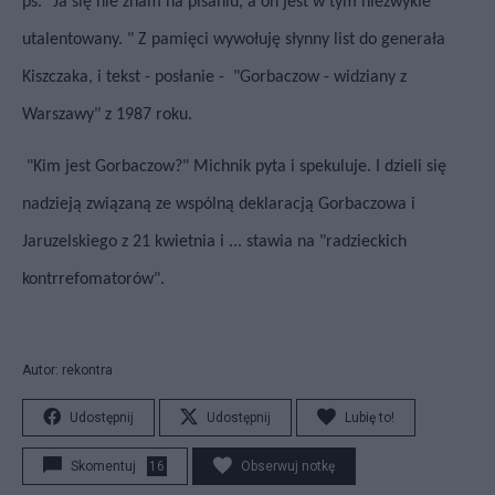
ps. "Ja się nie znam na pisaniu, a on jest w tym niezwykle
utalentowany. " Z pamięci wywołuję słynny list do generała
Kiszczaka, i tekst - posłanie - "Gorbaczow - widziany z
Warszawy" z 1987 roku.
"Kim jest Gorbaczow?" Michnik pyta i spekuluje. I dzieli się
nadzieją związaną ze wspólną deklaracją Gorbaczowa i
Jaruzelskiego z 21 kwietnia i ... stawia na "radzieckich
kontrrefomatorów".
Autor: rekontra
Udostępnij
Udostępnij
Lubię to!
Skomentuj
16
Obserwuj notkę