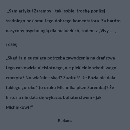
„Sam artykuł Zaremby - taki sobie, trochę poniżej
średniego poziomu tego dobrego komentatora. Za bardzo
nasycony psychologią dla maluczkich, rodem z „Vivy … „
i dalej
„Skąd ta nieustająca potrzeba zawodzenia na draństwa
tego całkowicie nieistotnego, ale piekielnie szkodliwego
emeryta? No właśnie - skąd? Zazdrość, że Bozia nie dała
takiego „uroku” (o uroku Michnika pisze Zaremba)? Że
historia nie dała się wykazać bohaterstwem - jak
Michnikowi?”
Reklama