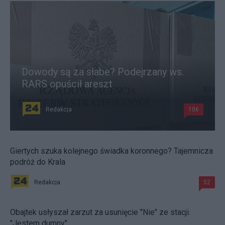
Dowody są za słabe? Podejrzany ws.
RARS opuścił areszt
Redakcja
106
Giertych szuka kolejnego świadka koronnego? Tajemnicza
podróż do Krala
Redakcja
52
Obajtek usłyszał zarzut za usunięcie "Nie" ze stacji.
"Jestem dumny"