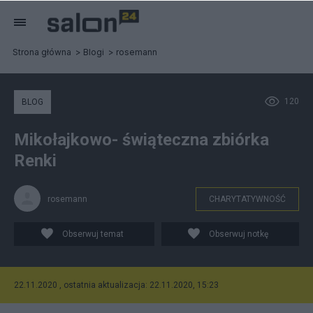
Strona główna
Blogi
rosemann
120
BLOG
Mikołajkowo- świąteczna zbiórka
Renki
rosemann
CHARYTATYWNOŚĆ
Obserwuj temat
Obserwuj notkę
22.11.2020 , ostatnia aktualizacja: 22.11.2020, 15:23