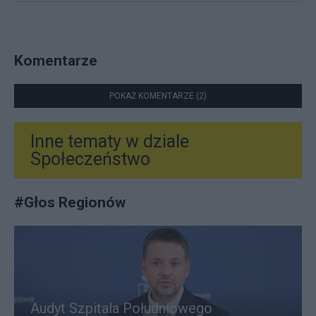
Komentarze
POKAŻ KOMENTARZE (2)
Inne tematy w dziale
Społeczeństwo
#
Głos Regionów
Audyt Szpitala Południowego