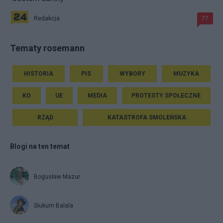
Redakcja
77
Tematy rosemann
HISTORIA
PIS
WYBORY
MUZYKA
KO
UE
MEDIA
PROTESTY SPOŁECZNE
RZĄD
KATASTROFA SMOLEŃSKA
Blogi na ten temat
Bogusław Mazur
Siukum Balala