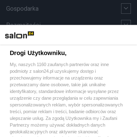
Gospodarka
Rozmaitości
Technologie
Drogi Użytkowniku,
Sport
My, naszych 1160 zaufanych partnerów oraz inne
podmioty z salon24.pl uzyskujemy dostęp i
Społeczeństwo
przechowujemy informacje na urządzeniu oraz
przetwarzamy dane osobowe, takie jak unikalne
Kultura
identyfikatory, standardowe informacje wysyłane przez
urządzenie czy dane przeglądania w celu zapewniania
spersonalizowanych reklam, wybór spersonalizowanych
treści, pomiar reklam i treści, badanie odbiorców oraz
ulepszanie usług. Za zgodą Użytkownika my i Zaufani
X
Facebook
Instagram
Youtube
Partnerzy możemy używać dokładnych danych
geolokalizacyjnych oraz aktywnie skanować