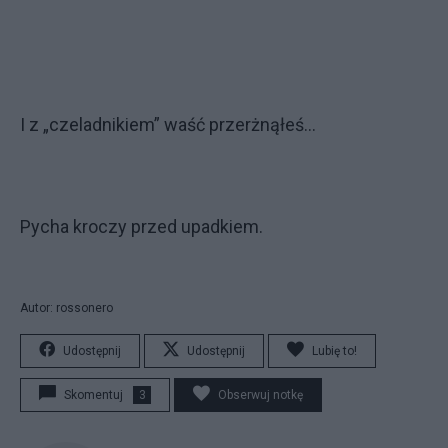
I z „czeladnikiem” waść przerżnąłeś…
Pycha kroczy przed upadkiem.
Autor: rossonero
Udostępnij
Udostępnij
Lubię to!
Skomentuj
3
Obserwuj notkę