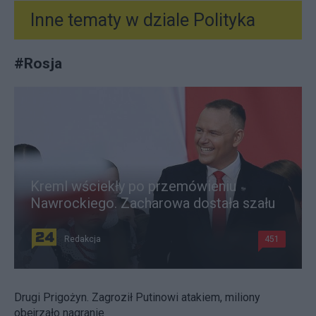
Inne tematy w dziale
Polityka
#
Rosja
Kreml wściekły po przemówieniu
Nawrockiego. Zacharowa dostała szału
Redakcja
451
Drugi Prigożyn. Zagroził Putinowi atakiem, miliony
obejrzało nagranie