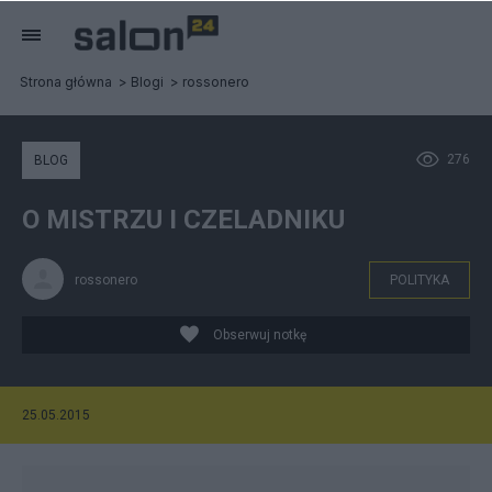
Strona główna
Blogi
rossonero
276
BLOG
O MISTRZU I CZELADNIKU
rossonero
POLITYKA
Obserwuj notkę
25.05.2015