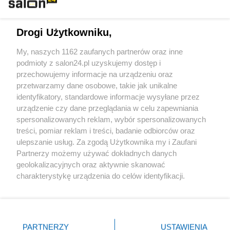
Technologie
Drogi Użytkowniku,
Sport
My, naszych 1162 zaufanych partnerów oraz inne
podmioty z salon24.pl uzyskujemy dostęp i
Społeczeństwo
przechowujemy informacje na urządzeniu oraz
przetwarzamy dane osobowe, takie jak unikalne
Kultura
identyfikatory, standardowe informacje wysyłane przez
urządzenie czy dane przeglądania w celu zapewniania
spersonalizowanych reklam, wybór spersonalizowanych
treści, pomiar reklam i treści, badanie odbiorców oraz
ulepszanie usług. Za zgodą Użytkownika my i Zaufani
X
Facebook
Instagram
Youtube
Partnerzy możemy używać dokładnych danych
geolokalizacyjnych oraz aktywnie skanować
charakterystykę urządzenia do celów identyfikacji.
Web Content Media sp. z o. o. © 2022
Ponieważ cenimy Twoją prywatność, prosimy o zgodę na
korzystanie z tych technologii poprzez kliknięcie
„Akceptuję”. Zgoda jest dobrowolna i zawsze możesz ją
Pomoc
O nas
Praca
Reklama
Kontakt
zmienić/wycofać klikając przycisk ustawień prywatności
PARTNERZY
USTAWIENIA