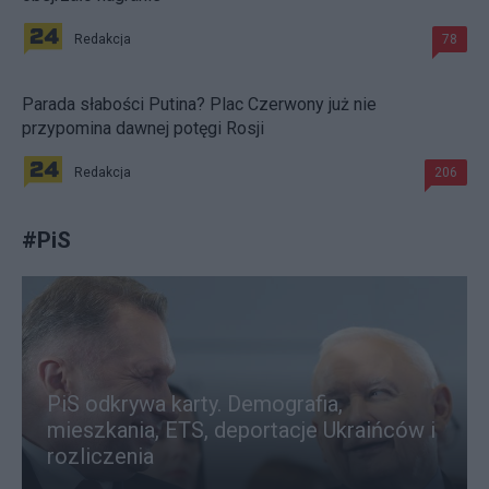
Redakcja
78
Parada słabości Putina? Plac Czerwony już nie
przypomina dawnej potęgi Rosji
Redakcja
206
#
PiS
PiS odkrywa karty. Demografia,
mieszkania, ETS, deportacje Ukraińców i
rozliczenia