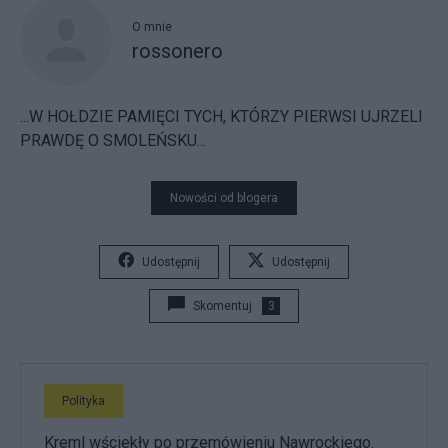
O mnie
rossonero
...W HOŁDZIE PAMIĘCI TYCH, KTÓRZY PIERWSI UJRZELI
PRAWDĘ O SMOLEŃSKU...
Nowości od blogera
Udostępnij
Udostępnij
Skomentuj
3
Polityka
Kreml wściekły po przemówieniu Nawrockiego.