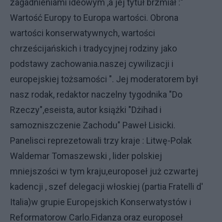
zagadnieniami ideowym ,a jej tytuł brzmiał :"
Wartość Europy to Europa wartości. Obrona
wartości konserwatywnych, wartości
chrześcijańskich i tradycyjnej rodziny jako
podstawy zachowania.naszej cywilizacji i
europejskiej tożsamości ". Jej moderatorem był
nasz rodak, redaktor naczelny tygodnika "Do
Rzeczy",eseista, autor książki "Dżihad i
samozniszczenie Zachodu" Paweł Lisicki.
Panelisci reprezetowali trzy kraje : Litwę-Polak
Waldemar Tomaszewski , lider polskiej
mniejszości w tym kraju,europoseł już czwartej
kadencji , szef delegacji włoskiej (partia Fratelli d'
Italia)w grupie Europejskich Konserwatystów i
Reformatorow Carlo.Fidanza oraz europoseł