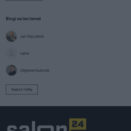
Blogi na ten temat
Jan Filip Libicki
catrw
Zbigniew Kuźmiuk
Napisz notkę