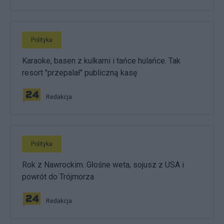
Polityka
Karaoke, basen z kulkami i tańce hulańce. Tak
resort "przepalał" publiczną kasę
Redakcja
Polityka
Rok z Nawrockim. Głośne weta, sojusz z USA i
powrót do Trójmorza
Redakcja