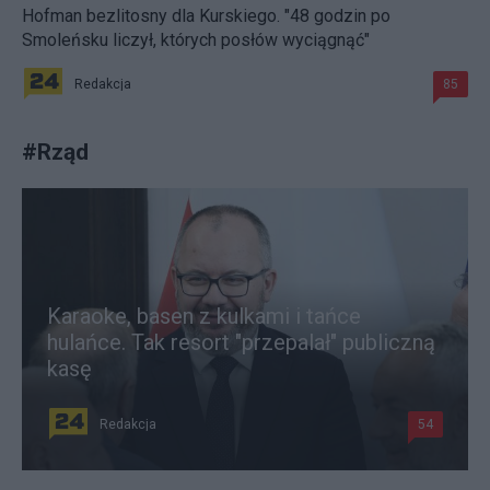
Hofman bezlitosny dla Kurskiego. "48 godzin po
Smoleńsku liczył, których posłów wyciągnąć"
Redakcja
85
#
Rząd
Karaoke, basen z kulkami i tańce
hulańce. Tak resort "przepalał" publiczną
kasę
Redakcja
54