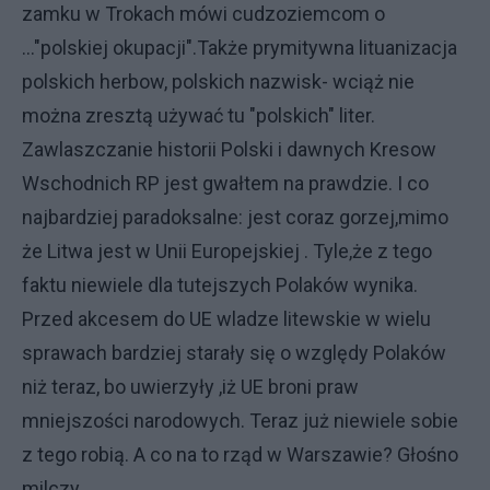
zamku w Trokach mówi cudzoziemcom o
..."polskiej okupacji".Także prymitywna lituanizacja
polskich herbow, polskich nazwisk- wciąż nie
można zresztą używać tu "polskich" liter.
Zawlaszczanie historii Polski i dawnych Kresow
Wschodnich RP jest gwałtem na prawdzie. I co
najbardziej paradoksalne: jest coraz gorzej,mimo
że Litwa jest w Unii Europejskiej . Tyle,że z tego
faktu niewiele dla tutejszych Polaków wynika.
Przed akcesem do UE wladze litewskie w wielu
sprawach bardziej starały się o względy Polaków
niż teraz, bo uwierzyły ,iż UE broni praw
mniejszości narodowych. Teraz już niewiele sobie
z tego robią. A co na to rząd w Warszawie? Głośno
milczy....