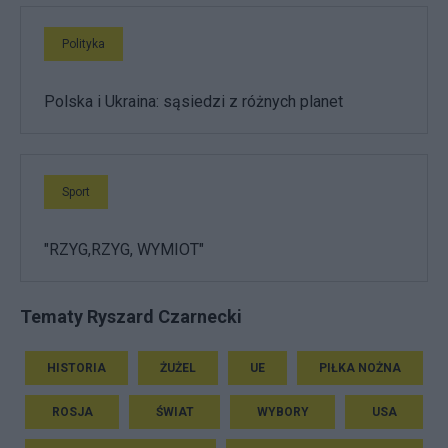
Polityka
Polska i Ukraina: sąsiedzi z różnych planet
Sport
"RZYG,RZYG, WYMIOT"
Tematy Ryszard Czarnecki
HISTORIA
ŻUŻEL
UE
PIŁKA NOŻNA
ROSJA
ŚWIAT
WYBORY
USA