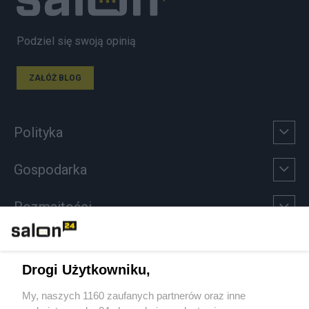
Podziel się swoją opinią
ZAŁÓŻ BLOG
Polityka
Gospodarka
Rozmaitości
Technologie
Drogi Użytkowniku,
Sport
My, naszych 1160 zaufanych partnerów oraz inne