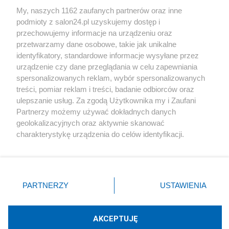
Sport
My, naszych 1162 zaufanych partnerów oraz inne
podmioty z salon24.pl uzyskujemy dostęp i
Społeczeństwo
przechowujemy informacje na urządzeniu oraz
przetwarzamy dane osobowe, takie jak unikalne
Kultura
identyfikatory, standardowe informacje wysyłane przez
urządzenie czy dane przeglądania w celu zapewniania
spersonalizowanych reklam, wybór spersonalizowanych
treści, pomiar reklam i treści, badanie odbiorców oraz
ulepszanie usług. Za zgodą Użytkownika my i Zaufani
X
Facebook
Instagram
Youtube
Partnerzy możemy używać dokładnych danych
geolokalizacyjnych oraz aktywnie skanować
charakterystykę urządzenia do celów identyfikacji.
Web Content Media sp. z o. o. © 2022
Ponieważ cenimy Twoją prywatność, prosimy o zgodę na
korzystanie z tych technologii poprzez kliknięcie
„Akceptuję”. Zgoda jest dobrowolna i zawsze możesz ją
Pomoc
O nas
Praca
Reklama
Kontakt
zmienić/wycofać klikając przycisk ustawień prywatności
PARTNERZY
USTAWIENIA
znajdujący się w lewym dolnym rogu strony
. Niektóre
rodzaje przetwarzania danych nie wymagają zgody
użytkownika, ale masz prawo sprzeciwić się takiemu
AKCEPTUJĘ
przetwarzaniu. Preferencje będą miały zastosowania tylko