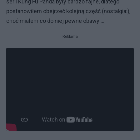
serii Kung Fu Panda były bardzo fajne, dlatego
postanowiłem obejrzeć kolejną część (nostalgia:),
choć miałem co do niej pewne obawy ...
Reklama