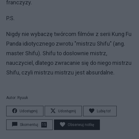
franczyzy.
P.S.
Nigdy nie wybaczę twórcom filmów z serii Kung Fu
Panda idiotycznego zwrotu "mistrzu Shifu" (ang.
master Shifu). Shifu to dosłownie mistrz,
nauczyciel, dlatego zwracanie się do niego mistrzu
Shifu, czyli mistrzu mistrzu jest absurdalne.
Autor: Ryuuk
Udostępnij
Udostępnij
Lubię to!
Skomentuj
15
Obserwuj notkę