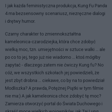
I jak każda feministyczna produkcja, Kung Fu Panda
4 ma bezsensowny scenariusz, niezręczne dialogi
i drętwy humor.
Czarny charakter to zmiennokształtna
kameleonica-czarodziejka, która chce zdobyć
wielką moc, tzn. umiejętności w sztuce walki ... ale
po co to jej, tego już nie wiadomo ... ktoś mógłby
zapytać - dlaczego zatem nie ćwiczy Kung fu? No
cóż, we wszystkich szkołach jej powiedzieli, że
jest zbyt drobna ... ciekawe, co by na to powiedział
Modliszka? A prawda, Potężnej Piątki w tym filmie
nie ma:) A jak kameleonica chce zdobyć tę moc?
Zamierza otworzyć portal do Świata Duchowego i
skraść moce wielkich wojowników, jak Tai Lung,