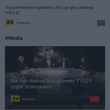
Ta piosenka była legendarna. Nie żyje głos przeboju
"Y.M.C.A."
Redakcja
11
#
Media
Nie żyje Andrzej Morozowski. TVN24
żegna dziennikarza
Redakcja
127