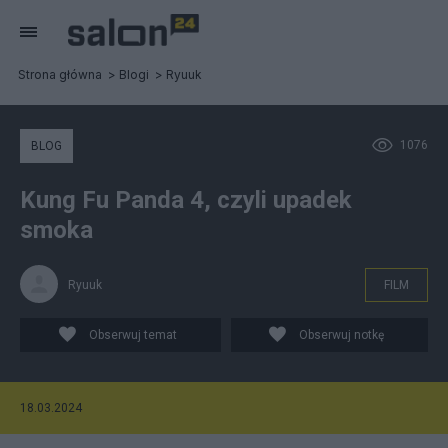
Strona główna
Blogi
Ryuuk
1076
BLOG
Kung Fu Panda 4, czyli upadek
smoka
Ryuuk
FILM
Obserwuj temat
Obserwuj notkę
18.03.2024