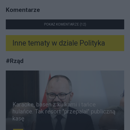
Komentarze
POKAŻ KOMENTARZE (12)
Inne tematy w dziale
Polityka
#
Rząd
Karaoke, basen z kulkami i tańce
hulańce. Tak resort "przepalał" publiczną
kasę