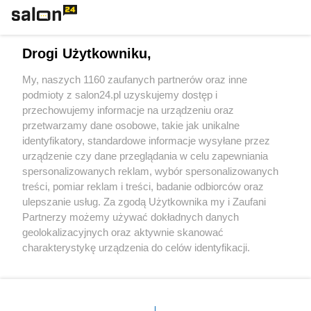
Technologie
Drogi Użytkowniku,
Sport
My, naszych 1160 zaufanych partnerów oraz inne
podmioty z salon24.pl uzyskujemy dostęp i
Społeczeństwo
przechowujemy informacje na urządzeniu oraz
przetwarzamy dane osobowe, takie jak unikalne
Kultura
identyfikatory, standardowe informacje wysyłane przez
urządzenie czy dane przeglądania w celu zapewniania
spersonalizowanych reklam, wybór spersonalizowanych
treści, pomiar reklam i treści, badanie odbiorców oraz
ulepszanie usług. Za zgodą Użytkownika my i Zaufani
X
Facebook
Instagram
Youtube
Partnerzy możemy używać dokładnych danych
geolokalizacyjnych oraz aktywnie skanować
charakterystykę urządzenia do celów identyfikacji.
Web Content Media sp. z o. o. © 2022
Ponieważ cenimy Twoją prywatność, prosimy o zgodę na
korzystanie z tych technologii poprzez kliknięcie
„Akceptuję”. Zgoda jest dobrowolna i zawsze możesz ją
Pomoc
O nas
Praca
Reklama
Kontakt
zmienić/wycofać klikając przycisk ustawień prywatności