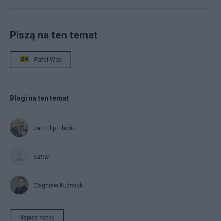
Piszą na ten temat
Rafał Woś
Blogi na ten temat
Jan Filip Libicki
catrw
Zbigniew Kuźmiuk
Napisz notkę