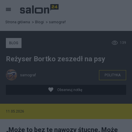
Strona główna
Blogi
samograf
139
BLOG
Reżyser Bortko zeszedł na psy
samograf
POLITYKA
Obserwuj notkę
11.05.2026
„Może to bez te nawozy śtucne, Może