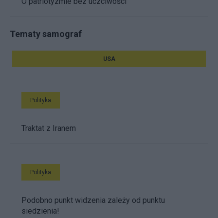
O patriotyzmie bez uczciwości
Tematy samograf
USA
Polityka
Traktat z Iranem
Polityka
Podobno punkt widzenia zależy od punktu
siedzienia!