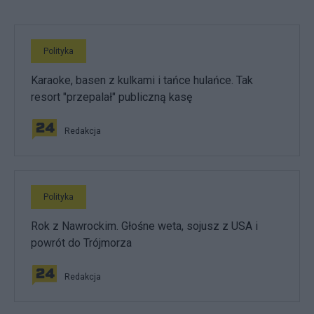
Polityka
Karaoke, basen z kulkami i tańce hulańce. Tak
resort "przepalał" publiczną kasę
Redakcja
Polityka
Rok z Nawrockim. Głośne weta, sojusz z USA i
powrót do Trójmorza
Redakcja