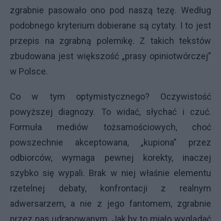
zgrabnie pasowało ono pod naszą tezę. Według
podobnego kryterium dobierane są cytaty. I to jest
przepis na zgrabną polemikę. Z takich tekstów
zbudowana jest większość „prasy opiniotwórczej”
w Polsce.
Co w tym optymistycznego? Oczywistość
powyższej diagnozy. To widać, słychać i czuć.
Formuła mediów tożsamościowych, choć
powszechnie akceptowana, „kupiona” przez
odbiorców, wymaga pewnej korekty, inaczej
szybko się wypali. Brak w niej właśnie elementu
rzetelnej debaty, konfrontacji z realnym
adwersarzem, a nie z jego fantomem, zgrabnie
przez nas udrapowanym. Jak by to miało wyglądać