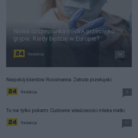
Nowa szczepionka mRNA przeciwko
grypie. Kiedy będzie w Europie?
Redakcja
34
Niepokój klientów Rossmanna. Zatrute przekąski
Redakcja
5
To nie tylko pokarm. Cudowne właściwości mleka matki
Redakcja
11