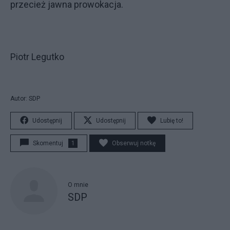
przecież jawna prowokacja.
Piotr Legutko
Autor: SDP
Udostępnij
Udostępnij
Lubię to!
Skomentuj
1
Obserwuj notkę
O mnie
SDP