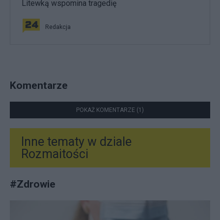
Litewką wspomina tragedię
Redakcja
Komentarze
POKAŻ KOMENTARZE (1)
Inne tematy w dziale
Rozmaitości
#
Zdrowie