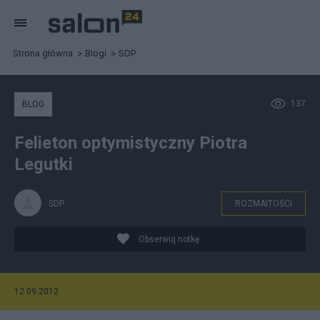
Strona główna
Blogi
SDP
137
BLOG
Felieton optymistyczny Piotra
Legutki
SDP
ROZMAITOŚCI
Obserwuj notkę
12.09.2012