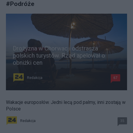
#
Podróże
Drożyzna w Chorwacji odstrasza
polskich turystów. Rząd apelował o
obniżki cen
Redakcja
67
Wakacje europosłów. Jedni lecą pod palmy, inni zostają w
Polsce
Redakcja
35