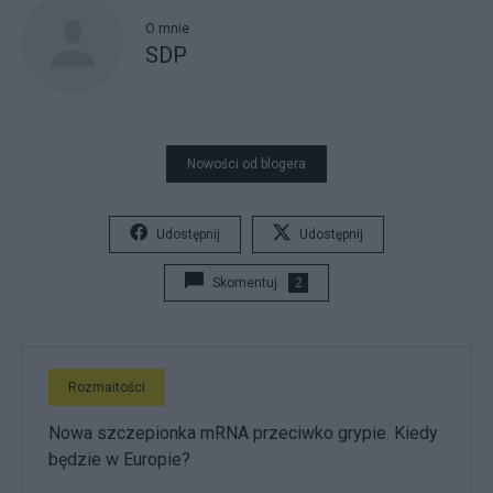
O mnie
SDP
Nowości od blogera
Udostępnij
Udostępnij
Skomentuj
2
Rozmaitości
Nowa szczepionka mRNA przeciwko grypie. Kiedy
będzie w Europie?