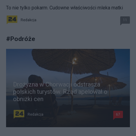
To nie tylko pokarm. Cudowne właściwości mleka matki
Redakcja
11
#
Podróże
Drożyzna w Chorwacji odstrasza
polskich turystów. Rząd apelował o
obniżki cen
Redakcja
67