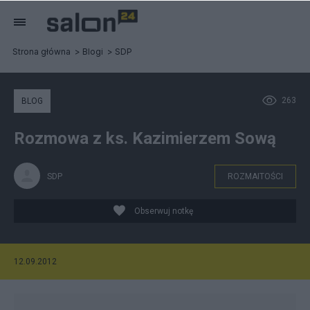
Strona główna
Blogi
SDP
263
BLOG
Rozmowa z ks. Kazimierzem Sową
SDP
ROZMAITOŚCI
Obserwuj notkę
12.09.2012