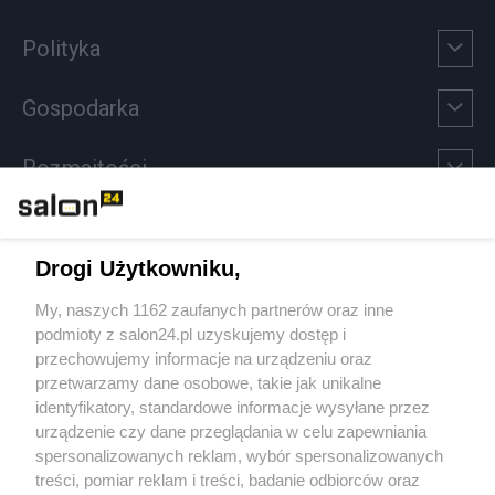
Polityka
Gospodarka
Rozmaitości
Technologie
Drogi Użytkowniku,
Sport
My, naszych 1162 zaufanych partnerów oraz inne
podmioty z salon24.pl uzyskujemy dostęp i
Społeczeństwo
przechowujemy informacje na urządzeniu oraz
przetwarzamy dane osobowe, takie jak unikalne
Kultura
identyfikatory, standardowe informacje wysyłane przez
urządzenie czy dane przeglądania w celu zapewniania
spersonalizowanych reklam, wybór spersonalizowanych
treści, pomiar reklam i treści, badanie odbiorców oraz