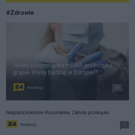
#
Zdrowie
Nowa szczepionka mRNA przeciwko
grypie. Kiedy będzie w Europie?
Redakcja
34
Niepokój klientów Rossmanna. Zatrute przekąski
Redakcja
5