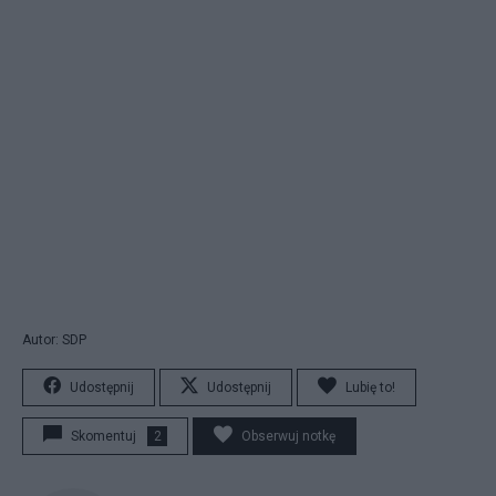
Autor: SDP
Udostępnij
Udostępnij
Lubię to!
Skomentuj
2
Obserwuj notkę