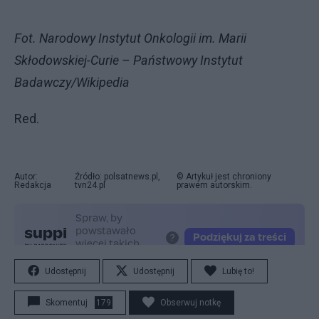
Fot. Narodowy Instytut Onkologii im. Marii
Skłodowskiej-Curie – Państwowy Instytut
Badawczy/Wikipedia
Red.
Autor:
Źródło: polsatnews.pl,
© Artykuł jest chroniony
Redakcja
tvn24.pl
prawem autorskim.
Udostępnij
Udostępnij
Lubię to!
Skomentuj
179
Obserwuj notkę