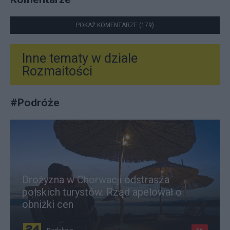
POKAŻ KOMENTARZE (179)
Inne tematy w dziale
Rozmaitości
#
Podróże
Drożyzna w Chorwacji odstrasza
polskich turystów. Rząd apelował o
obniżki cen