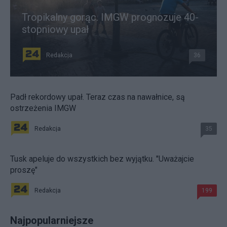
Tropikalny gorąc. IMGW prognozuje 40-
stopniowy upał
Redakcja
36
Padł rekordowy upał. Teraz czas na nawałnice, są
ostrzeżenia IMGW
Redakcja
35
Tusk apeluje do wszystkich bez wyjątku. "Uważajcie
proszę"
Redakcja
199
Najpopularniejsze