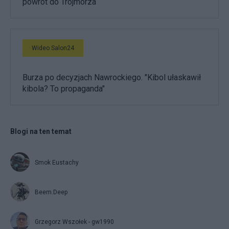
powrót do Trójmorza
Wideo Salon24
Burza po decyzjach Nawrockiego. "Kibol ułaskawił
kibola? To propaganda"
Blogi na ten temat
Smok Eustachy
Beem.Deep
Grzegorz Wszołek - gw1990