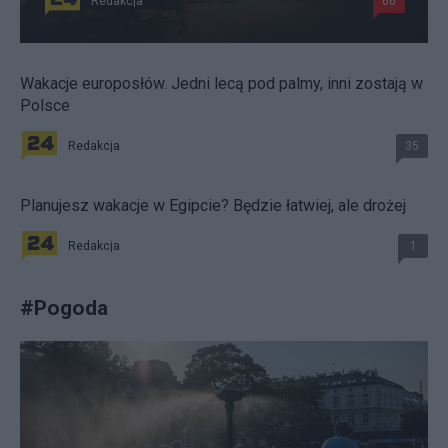
Redakcja
66
Wakacje europosłów. Jedni lecą pod palmy, inni zostają w
Polsce
Redakcja
35
Planujesz wakacje w Egipcie? Będzie łatwiej, ale drożej
Redakcja
1
#
Pogoda