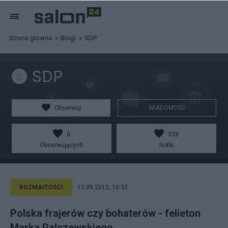
Strona główna
Blogi
SDP
SDP
Obserwuj
WIADOMOŚĆ
0
328
Obserwujących
Notki
ROZMAITOŚCI
12.09.2012, 16:32
Polska frajerów czy bohaterów - felieton
Marka Palczewskiego