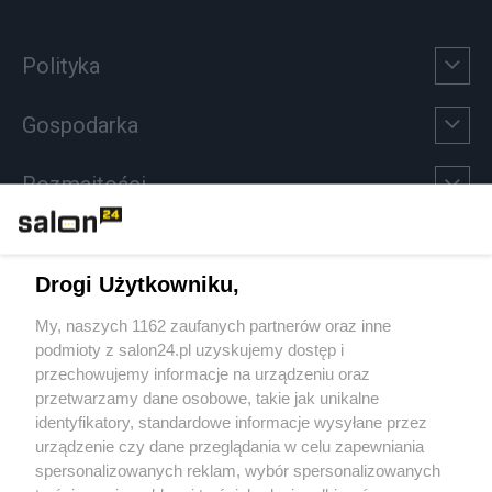
Polityka
Gospodarka
Rozmaitości
Technologie
Drogi Użytkowniku,
Sport
My, naszych 1162 zaufanych partnerów oraz inne
podmioty z salon24.pl uzyskujemy dostęp i
Społeczeństwo
przechowujemy informacje na urządzeniu oraz
przetwarzamy dane osobowe, takie jak unikalne
Kultura
identyfikatory, standardowe informacje wysyłane przez
urządzenie czy dane przeglądania w celu zapewniania
spersonalizowanych reklam, wybór spersonalizowanych