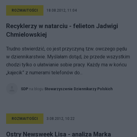
ROZMAITOŚCI
18.08.2012, 11:04
Recyklerzy w natarciu - felieton Jadwigi
Chmielowskiej
Trudno stwierdzić, co jest przyczyną tzw. owczego pędu
w dziennikarstwie. Myślałam dotąd, że przede wszystkim
chodzi tylko o ułatwianie sobie pracy. Każdy ma w końcu
„kajecik” z numerami telefonów do...
SDP
na blogu
Stowarzyszenie Dziennikarzy Polskich
ROZMAITOŚCI
3.08.2012, 10:22
Ostry Newsweek Lisa - analiza Marka