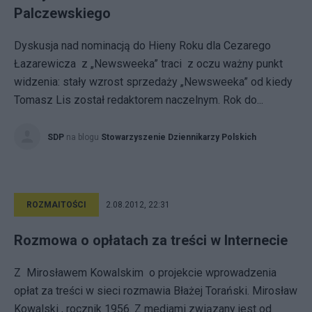
Palczewskiego
Dyskusja nad nominacją do Hieny Roku dla Cezarego
Łazarewicza z „Newsweeka” traci z oczu ważny punkt
widzenia: stały wzrost sprzedaży „Newsweeka” od kiedy
Tomasz Lis został redaktorem naczelnym. Rok do...
SDP
na blogu
Stowarzyszenie Dziennikarzy Polskich
ROZMAITOŚCI
2.08.2012, 22:31
Rozmowa o opłatach za treści w Internecie
Z Mirosławem Kowalskim o projekcie wprowadzenia
opłat za treści w sieci rozmawia Błażej Torański. Mirosław
Kowalski , rocznik 1956. Z mediami związany jest od