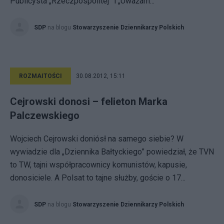
Publicysta „Rzeczpospolitej” i „Uważam...
SDP
na blogu
Stowarzyszenie Dziennikarzy Polskich
ROZMAITOŚCI
30.08.2012, 15:11
Cejrowski donosi – felieton Marka
Palczewskiego
Wojciech Cejrowski doniósł na samego siebie? W
wywiadzie dla „Dziennika Bałtyckiego” powiedział, że TVN
to TW, tajni współpracownicy komunistów, kapusie,
donosiciele. A Polsat to tajne służby, goście o 17...
SDP
na blogu
Stowarzyszenie Dziennikarzy Polskich