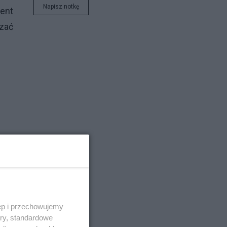
Napisz notkę
ment
azać
ęp i przechowujemy
ory, standardowe