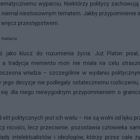
tematycznemu wyparciu. Niektórzy politycy zachowują
m, niemal niestosownym tematem. Jakby przypomnienie 
bo wręcz przestępstwem.
Reklama
ć jako klucz do rozumienia życia. Już Platon pisał,
, a tradycja memento mori nie miała na celu strasze
woczesna władza – szczególnie w wydaniu polityczny
akby jego decyzje nie podlegały ostatecznemu rozliczeniu,
 się dla niego niewygodnym przypomnieniem o granica
elit politycznych jest ich wielu – nie są wolni od lęku p
i nicości, lecz przeciwnie: pozostawia człowieka sa
ady intelektualistów i ideologów, którzy przez całe ż