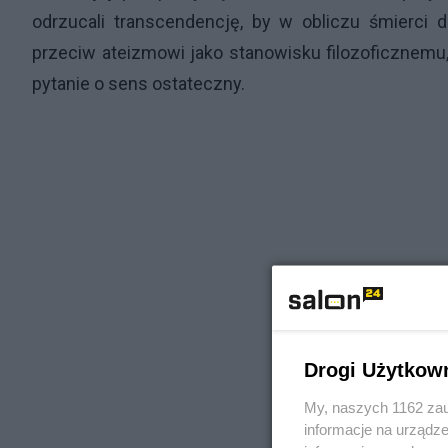
odrzucali transcendencję, by w obliczu śmierci d
przeciw ateizmowi jako stanowisku filozoficznemu,
pytanie o sens ostateczny.
Drogi Użytkow
My, naszych 1162 zau
informacje na urządze