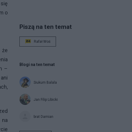
 się
im o
Piszą na ten temat
Rafał Woś
 że
nia
Blogi na ten temat
m –
 ani
Siukum Balala
ch,
Jan Filip Libicki
rzed
brat Damian
m na
ycie