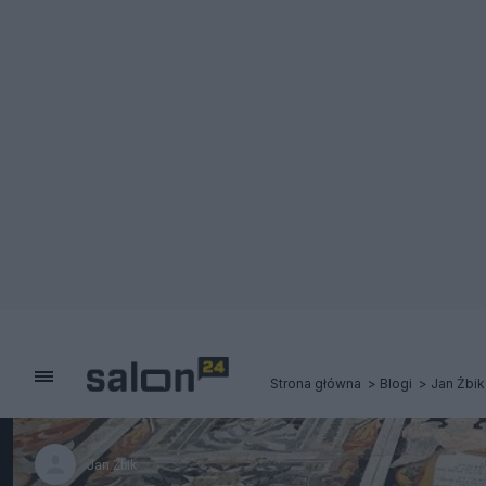
Strona główna
Blogi
Jan Żbik
Jan Żbik