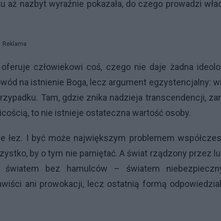
eku aż nazbyt wyraźnie pokazała, do czego prowadzi wła
Reklama
oferuje człowiekowi coś, czego nie daje żadna ideolo
dowód na istnienie Boga, lecz argument egzystencjalny: w
 przypadku. Tam, gdzie znika nadzieja transcendencji, za
icością, to nie istnieje ostateczna wartość osoby.
ole łez. I być może największym problemem współczes
wszystko, by o tym nie pamiętać. A świat rządzony przez lu
ię światem bez hamulców – światem niebezpieczn
wiści ani prowokacji, lecz ostatnią formą odpowiedzia