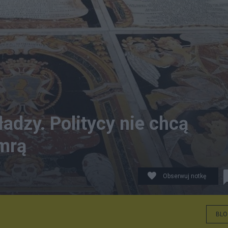
adzy. Politycy nie chcą
umrą
Obserwuj notkę
BLO