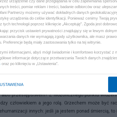
przez urządzenie czy dane przeglądania w celu zapewniania sperson
ych treści, pomiar reklam i treści, badanie odbiorców oraz ulepszan
fani Partnerzy możemy używać dokładnych danych geolokalizacyjn
tykę urządzenia do celów identyfikacji. Ponieważ cenimy Twoją pry
z tych technologii poprzez kliknięcie „Akceptuję”. Zgoda jest dobro
ikając przycisk ustawień prywatności znajdujący się w lewym dolny
etwarzania danych nie wymagają zgody użytkownika, ale masz prawo 
. Preferencje będą miały zastosowania tylko na tej witrynie.
ypomnienie politykom, że są śmiertelni, podważa bow
szymi informacjami, abyś mógł świadomie i komfortowo korzystać z
jmowane dziś będą miały konsekwencje, których nie da
gółowe informacje dotyczące przetwarzania Twoich danych znajdzi
s
oraz po kliknięciu w „Ustawienia”.
ierci ma charakter etyczny: ogranicza samowolę, ro
 dziwnego, że systemy władzy – zarówno świeckie, ja
eszyć.
USTAWIENIA
 albo przestępstwem? Z filozoficznego punktu widzeni
iędzy człowiekiem a jego rolą. Grzechem może być ra
humanizacji innych: jeśli ja jestem ponad śmiercią, to 