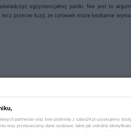
oświadczyć egzystencjalnej paniki. Nie jest to argu
 lecz przeciw iluzji, że człowiek może bezkarnie wym
niku,
fanych partnerów oraz inne podmioty z salon24.pl uzyskujemy dost
niu oraz przetwarzamy dane osobowe, takie jak unikalne identyfikat