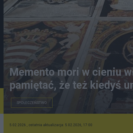
Memento mori w cieniu wł
pamiętać, że też kiedyś 
SPOŁECZEŃSTWO
Płyty nagrobne, konkatedra, Valletta, fot. autor
5.02.2026 , ostatnia aktualizacja: 5.02.2026, 17:00