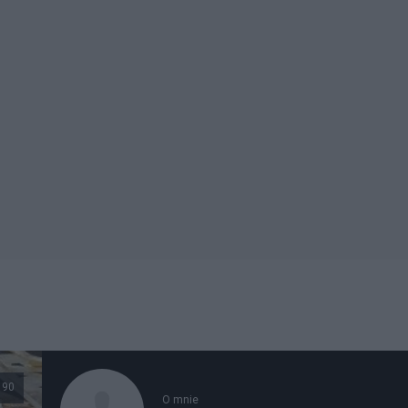
90
O mnie