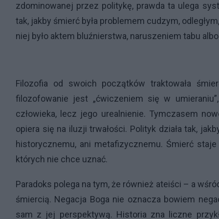
zdominowanej przez politykę, prawda ta ulega sys
tak, jakby śmierć była problemem cudzym, odległy
niej było aktem bluźnierstwa, naruszeniem tabu al
Filozofia od swoich początków traktowała śmier
filozofowanie jest „ćwiczeniem się w umieraniu”
człowieka, lecz jego urealnienie. Tymczasem no
opiera się na iluzji trwałości. Polityk działa tak, j
historycznemu, ani metafizycznemu. Śmierć staje
których nie chce uznać.
Paradoks polega na tym, że również ateiści – a wśród 
śmiercią. Negacja Boga nie oznacza bowiem negacj
sam z jej perspektywą. Historia zna liczne przykł