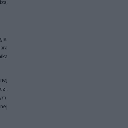
dza,
gia:
iara
nika
nej
dzi,
ym.
lnej