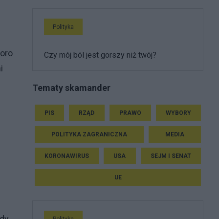
Polityka
koro
Czy mój ból jest gorszy niż twój?
i
Tematy skamander
PIS
RZĄD
PRAWO
WYBORY
POLITYKA ZAGRANICZNA
MEDIA
KORONAWIRUS
USA
SEJM I SENAT
UE
gdy
Polityka