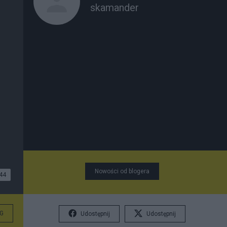
skamander
Nowości od blogera
44
G
Udostępnij
Udostępnij