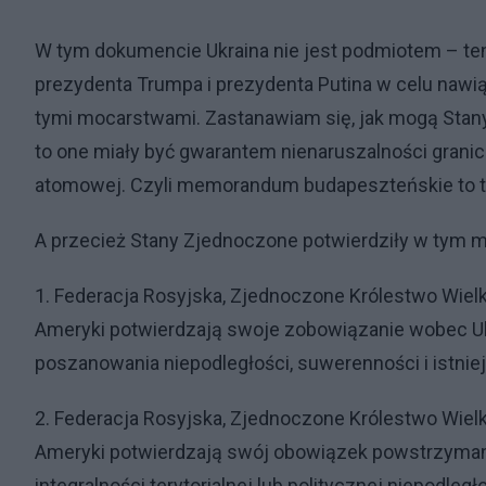
W tym dokumencie Ukraina nie jest podmiotem – ten 
prezydenta Trumpa i prezydenta Putina w celu naw
tymi mocarstwami. Zastanawiam się, jak mogą Stany 
to one miały być gwarantem nienaruszalności grani
atomowej. Czyli memorandum budapeszteńskie to ty
A przecież Stany Zjednoczone potwierdziły w tym 
1. Federacja Rosyjska, Zjednoczone Królestwo Wielkie
Ameryki potwierdzają swoje zobowiązanie wobec U
poszanowania niepodległości, suwerenności i istniej
2. Federacja Rosyjska, Zjednoczone Królestwo Wielkie
Ameryki potwierdzają swój obowiązek powstrzymania 
integralności terytorialnej lub politycznej niepodleg