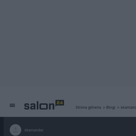
Strona główna
Blogi
skamand
skamander