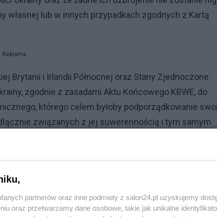
ny własnej lub w innych przypadkach zgodnych z Kartą
Reklama
j Brytanii i Irlandii Północnej oraz Stany Zjednoczone
krainy, zgodnie z zasadami Aktu Końcowego KBWE, do
micznego, którego celem byłoby podporządkowanie sw
odłącznie związanych z jej suwerennością i tym samym
j Brytanii i Irlandii Północnej oraz Stany Zjednoczone
ukiwania natychmiastowego działania Rady Bezpieczeńs
niku,
 Ukrainie, jako nienuklearnego państwa-strony Traktat
fanych partnerów oraz inne podmioty z salon24.pl uzyskujemy dost
stałaby się ofiarą aktu agresji lub adresatem gróźb agresj
niu oraz przetwarzamy dane osobowe, takie jak unikalne identyfikat