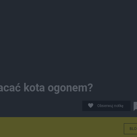
wracać kota ogonem?
Obserwuj notkę
BLO