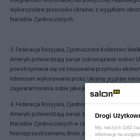
wykorzystane przeciwko Ukrainie, z wyjątkiem obro
Narodów Zjednoczonych.
3. Federacja Rosyjska, Zjednoczone Królestwo Wielkie
Ameryki potwierdzają swoje zobowiązanie wobec U
powstrzymania się od stosowania przymusu ekono
interesom wykonywania przez Ukrainę jej praw nie
zagwarantowania sobie jakiejkolwiek przewagi.
4. Federacja Rosyjska, Zjednoczone Królestwo Wielkie
Ameryki potwierdzają swoje zobowiązanie do posz
Drogi Użytkow
Narodów Zjednoczonych w celu zapewnienia wsparcia
My, naszych 1162 zau
Nierozprzestrzenianiu Broni Jądrowej, jeżeli Ukraina 
informacje na urządze