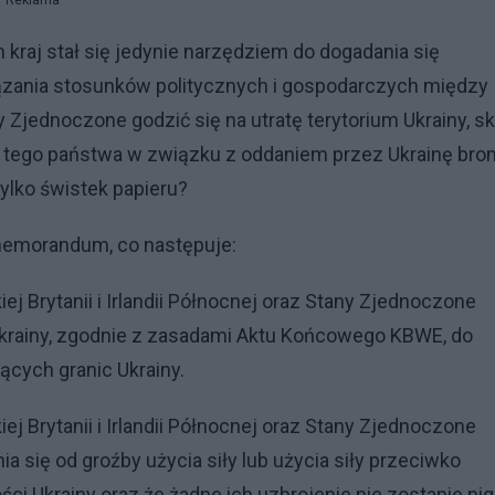
Reklama
kraj stał się jedynie narzędziem do dogadania się
iązania stosunków politycznych i gospodarczych między
Zjednoczone godzić się na utratę terytorium Ukrainy, s
c tego państwa w związku z oddaniem przez Ukrainę bron
lko świstek papieru?
memorandum, co następuje:
j Brytanii i Irlandii Północnej oraz Stany Zjednoczone
krainy, zgodnie z zasadami Aktu Końcowego KBWE, do
ących granic Ukrainy.
j Brytanii i Irlandii Północnej oraz Stany Zjednoczone
się od groźby użycia siły lub użycia siły przeciwko
łości Ukrainy oraz że żadne ich uzbrojenie nie zostanie ni