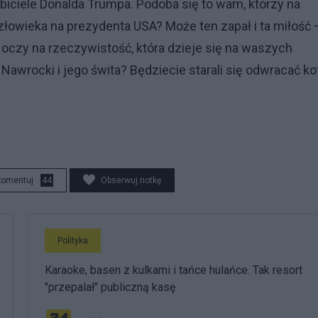
biciele Donalda Trumpa. Podoba się to wam, którzy na
łowieka na prezydenta USA? Może ten zapał i ta miłość 
oczy na rzeczywistość, która dzieje się na waszych
 Nawrocki i jego świta? Będziecie starali się odwracać ko
komentuj
44
Obserwuj notkę
Polityka
Karaoke, basen z kulkami i tańce hulańce. Tak resort
"przepalał" publiczną kasę