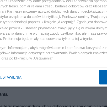
przez urządzenie czy dane przeglądania w celu zapewniania sperson
ych treści, pomiar reklam i treści, badanie odbiorców oraz ulepszan
fani Partnerzy możemy używać dokładnych danych geolokalizacyjn
j Brytanii i Irlandii Północnej oraz Stany Zjednoczone
tykę urządzenia do celów identyfikacji. Ponieważ cenimy Twoją pry
zobowiązanie do niewykorzystywania broni nuklearnej
z tych technologii poprzez kliknięcie „Akceptuję”. Zgoda jest dobro
ikając przycisk ustawień prywatności znajdujący się w lewym dolny
tronie Traktatu o Nierozprzestrzenianiu Broni Jądrowej
etwarzania danych nie wymagają zgody użytkownika, ale masz prawo 
ich terytoria lub terytoria zależne, ich siły zbrojne lub n
. Preferencje będą miały zastosowania tylko na tej witrynie.
 lub w sojuszu z państwem nuklearnym.
szymi informacjami, abyś mógł świadomie i komfortowo korzystać z
gółowe informacje dotyczące przetwarzania Twoich danych znajdzi
 Wielkiej Brytanii i Irlandii Północnej oraz Stany
s
oraz po kliknięciu w „Ustawienia”.
dku wystąpienia sytuacji, która stworzy wątpliwości w
USTAWIENIA
Reklama
nia.
sze tego memorandum, chcą dokonać zmiany granic Ukrai