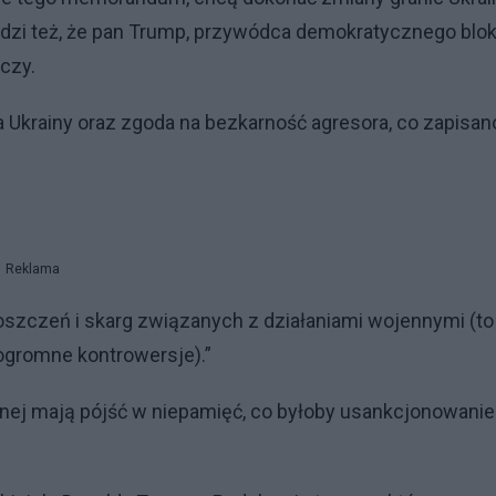
i widzi też, że pan Trump, przywódca demokratycznego blo
iczy.
ja Ukrainy oraz zgoda na bezkarność agresora, co zapisan
Reklama
roszczeń i skarg związanych z działaniami wojennymi (to
ogromne kontrowersje).”
ilnej mają pójść w niepamięć, co byłoby usankcjonowani