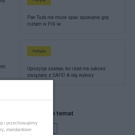
Pan Tusk nie może spać spokojnie gdy
rozłam w PiS-ie
Polityka
oim
Opozycja szaleje, bo rzad ma sukces
związany z SAFE! A idą wybory
twa
Piszą na ten temat
u o
ęp i przechowujemy
i,
Rafał Woś
ory, standardowe