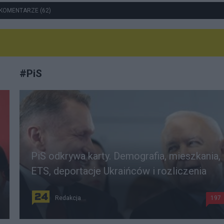
KOMENTARZE (62)
#
PiS
PiS odkrywa karty. Demografia, mieszkania,
ETS, deportacje Ukraińców i rozliczenia
Redakcja
197