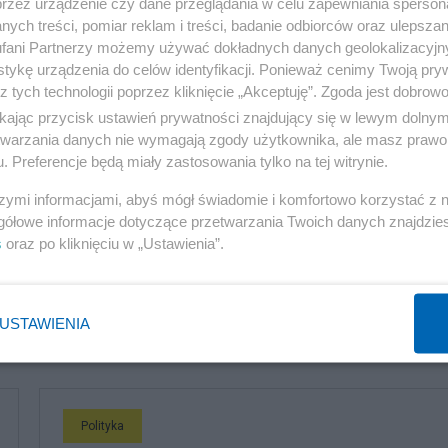
przez urządzenie czy dane przeglądania w celu zapewniania sperson
ć, nie mają ani wstydu, ani honoru.
ych treści, pomiar reklam i treści, badanie odbiorców oraz ulepszan
fani Partnerzy możemy używać dokładnych danych geolokalizacyjn
tykę urządzenia do celów identyfikacji. Ponieważ cenimy Twoją pry
choł,
który twierdził, że gdy Zjednoczona Prawica mia
z tych technologii poprzez kliknięcie „Akceptuję”. Zgoda jest dobro
yło legalne, ale gdy robi to obecna większość
ikając przycisk ustawień prywatności znajdujący się w lewym dolny
na wymyślić coś bardziej nielogicznego i absurdalneg
etwarzania danych nie wymagają zgody użytkownika, ale masz prawo 
. Preferencje będą miały zastosowania tylko na tej witrynie.
rawiedliwości nie pozostaną bez echa wśród wyborców i
szymi informacjami, abyś mógł świadomie i komfortowo korzystać z
 roku.
gółowe informacje dotyczące przetwarzania Twoich danych znajdzi
s
oraz po kliknięciu w „Ustawienia”.
USTAWIENIA
komentuj
62
Obserwuj notkę
Polityka