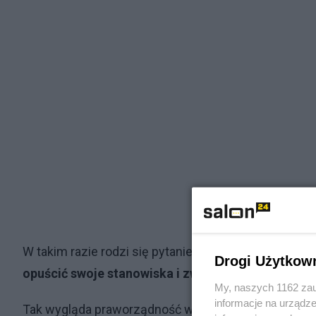
W takim razie rodzi się pytanie:
czy obecna KRS zos
Drogi Użytkow
opuścić swoje stanowiska i zwrócić pobrane wyna
My, naszych 1162 zau
informacje na urządze
Tak wygląda praworządność w rozumieniu pana Kaczy