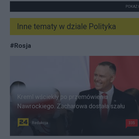
POKAŻ 
Inne tematy w dziale
Polityka
#
Rosja
Kreml wściekły po przemówieniu
Nawrockiego. Zacharowa dostała szału
Redakcja
335