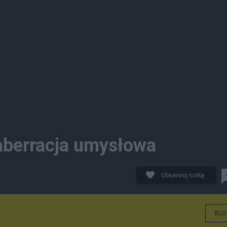
o aberracja umysłowa
Obserwuj notkę
BLO