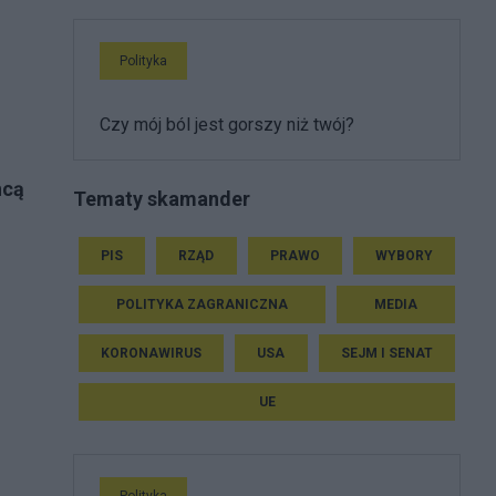
Polityka
Czy mój ból jest gorszy niż twój?
hcą
Tematy skamander
PIS
RZĄD
PRAWO
WYBORY
POLITYKA ZAGRANICZNA
MEDIA
KORONAWIRUS
USA
SEJM I SENAT
UE
Polityka