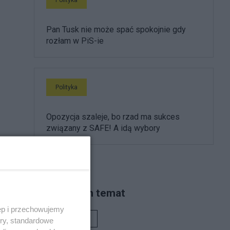
Pan Tusk nie może spać spokojnie gdy
rozłam w PiS-ie
Polityka
Opozycja szaleje, bo rzad ma sukces
związany z SAFE! A idą wybory
Piszą na ten temat
ęp i przechowujemy
Rafał Woś
ory, standardowe
k ci