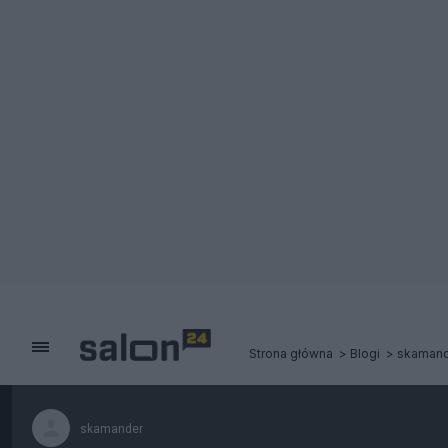
Strona główna
Blogi
skamand
skamander