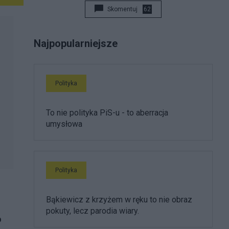
Skomentuj
62
Najpopularniejsze
Polityka
To nie polityka PiS-u - to aberracja
umysłowa
Polityka
Bąkiewicz z krzyżem w ręku to nie obraz
pokuty, lecz parodia wiary.
o