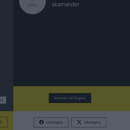
skamander
Nowości od blogera
62
G
Udostępnij
Udostępnij