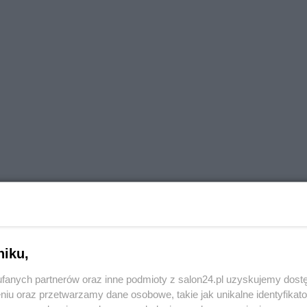
tała wybrana bezprawnie? Czy jej członkowie powinni
niku,
grodzenia za nielegalne zasiadanie w KRS?
fanych partnerów oraz inne podmioty z salon24.pl uzyskujemy dost
niu oraz przetwarzamy dane osobowe, takie jak unikalne identyfikat
ńskiego i jego akolitów.
Nie mogę tylko zrozumieć, ja