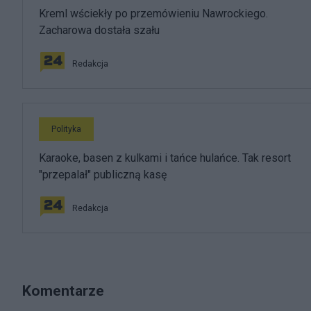
Kreml wściekły po przemówieniu Nawrockiego.
Zacharowa dostała szału
Redakcja
Polityka
Karaoke, basen z kulkami i tańce hulańce. Tak resort
"przepalał" publiczną kasę
Redakcja
Komentarze