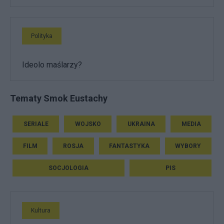
Polityka
Ideolo maślarzy?
Tematy Smok Eustachy
SERIALE
WOJSKO
UKRAINA
MEDIA
FILM
ROSJA
FANTASTYKA
WYBORY
SOCJOLOGIA
PIS
Kultura