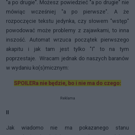
"a po drugie". Możesz powiedzieć "a po drugie" nie
mówiąc wcześniej "a po pierwsze". A że
rozpoczęcie tekstu jedynka, czy słowem "wstęp"
powodować może problemy z zajawkami, to inna
inszość. Automat wrzuca początek pierwszego
akapitu i jak tam jest tylko "I" to na tym
poprzestaje. Wracam jednak do naszych baranów
w wydaniu ko(s)micznym:
SPOILERa nie będzie, bo i nie ma do czego:
Reklama
II
Jak wiadomo nie ma pokazanego stanu