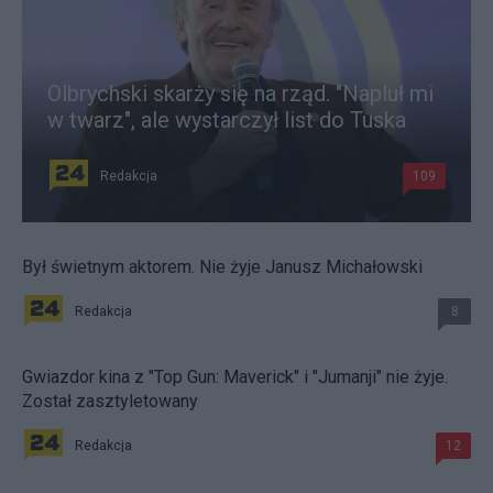
Olbrychski skarży się na rząd. "Napluł mi
w twarz", ale wystarczył list do Tuska
Redakcja
109
Był świetnym aktorem. Nie żyje Janusz Michałowski
Redakcja
8
Gwiazdor kina z "Top Gun: Maverick" i "Jumanji" nie żyje.
Został zasztyletowany
Redakcja
12