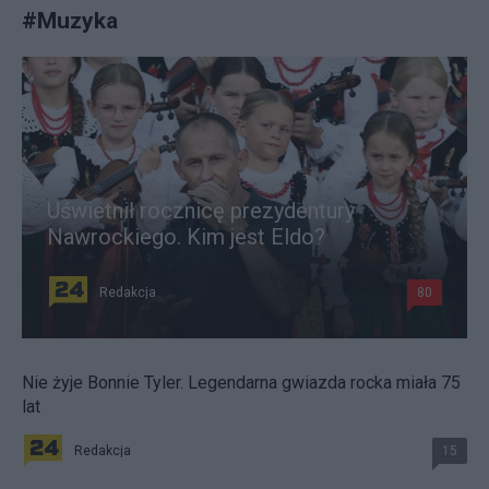
#
Muzyka
Uświetnił rocznicę prezydentury
Nawrockiego. Kim jest Eldo?
Redakcja
80
Nie żyje Bonnie Tyler. Legendarna gwiazda rocka miała 75
lat
Redakcja
15