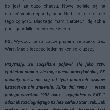
bo jest za dużo chaosu. Nowe seriale są na
szczęście dostępne tylko na Netflixie i nie muszę
tego oglądać. Dlaczego mam cierpieć? Idę sobie
pooglądać kilka odcinków Łysego.
PS:
Wywody Lema zaczerpnąłem ze zbioru Sex
Wars. Macie jeszcze jeden na koniec, dłuższy:
Przyznaję, że socjalizm pojawił się jako tzw.
epitheton ornans, ale moja ocena amerykańskiej SF
niestety nic a nic się od tych ponurych czasów
lizusostwa nie zmieniła. Kilka dni temu — piszę
piątego września 1993 roku — oglądałem w SAT 1
odcinek rozciągniętego na lata serialu Star Trek. Jak
można się z niego dowiedzieć, kosmos jest