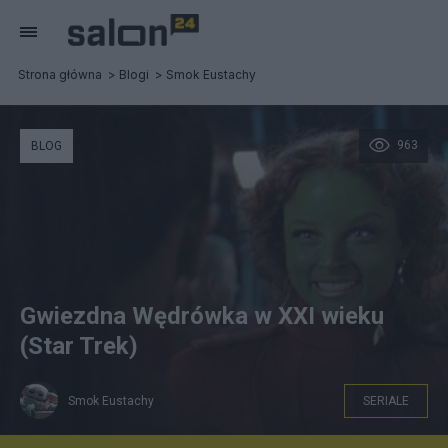
Strona główna
Blogi
Smok Eustachy
963
BLOG
Gwiezdna Wędrówka w XXI wieku
(Star Trek)
Smok Eustachy
SERIALE