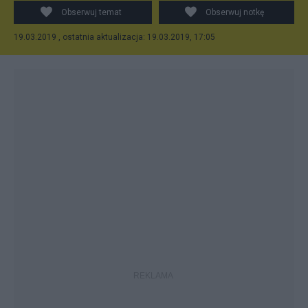
Obserwuj temat
Obserwuj notkę
19.03.2019 , ostatnia aktualizacja: 19.03.2019, 17:05