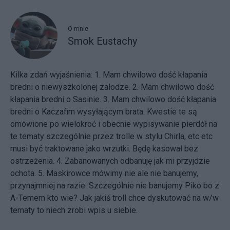
O mnie
Smok Eustachy
Kilka zdań wyjaśnienia: 1. Mam chwilowo dość kłapania
bredni o niewyszkolonej załodze. 2. Mam chwilowo dość
kłapania bredni o Sasinie. 3. Mam chwilowo dość kłapania
bredni o Kaczafim wysyłającym brata. Kwestie te są
omówione po wielokroć i obecnie wypisywanie pierdół na
te tematy szczególnie przez trolle w stylu Chirla, etc etc
musi być traktowane jako wrzutki. Będę kasował bez
ostrzeżenia. 4. Zabanowanych odbanuję jak mi przyjdzie
ochota. 5. Maskirowce mówimy nie ale nie banujemy,
przynajmniej na razie. Szczególnie nie banujemy Piko bo z
A-Temem kto wie? Jak jakiś troll chce dyskutować na w/w
tematy to niech zrobi wpis u siebie.