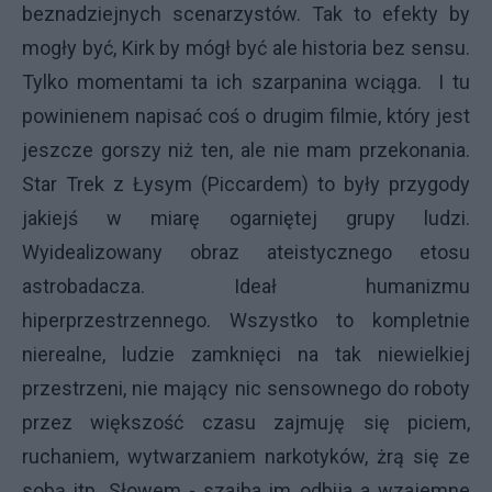
beznadziejnych scenarzystów. Tak to efekty by
mogły być, Kirk by mógł być ale historia bez sensu.
Tylko momentami ta ich szarpanina wciąga. I tu
powinienem napisać coś o drugim filmie, który jest
jeszcze gorszy niż ten, ale nie mam przekonania.
Star Trek z Łysym (Piccardem) to były przygody
jakiejś w miarę ogarniętej grupy ludzi.
Wyidealizowany obraz ateistycznego etosu
astrobadacza. Ideał humanizmu
hiperprzestrzennego. Wszystko to kompletnie
nierealne, ludzie zamknięci na tak niewielkiej
przestrzeni, nie mający nic sensownego do roboty
przez większość czasu zajmuję się piciem,
ruchaniem, wytwarzaniem narkotyków, żrą się ze
sobą itp. Słowem - szajba im odbija a wzajemne