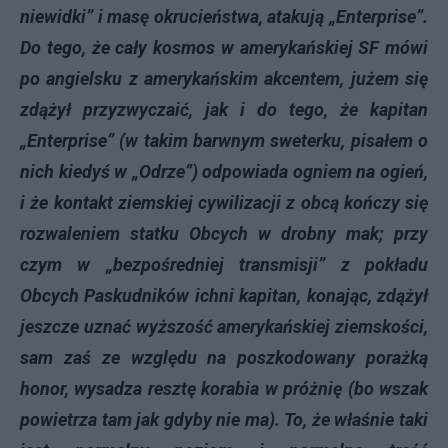
niewidki” i masę okrucieństwa, atakują „Enterprise”.
Do tego, że cały kosmos w amerykańskiej SF mówi
po angielsku z amerykańskim akcentem, jużem się
zdążył przyzwyczaić, jak i do tego, że kapitan
„Enterprise” (w takim barwnym sweterku, pisałem o
nich kiedyś w „Odrze”) odpowiada ogniem na ogień,
i że kontakt ziemskiej cywilizacji z obcą kończy się
rozwaleniem statku Obcych w drobny mak; przy
czym w „bezpośredniej transmisji” z pokładu
Obcych Paskudników ichni kapitan, konając, zdążył
jeszcze uznać wyższość amerykańskiej ziemskości,
sam zaś ze względu na poszkodowany porażką
honor, wysadza resztę korabia w próżnię (bo wszak
powietrza tam jak gdyby nie ma). To, że właśnie taki