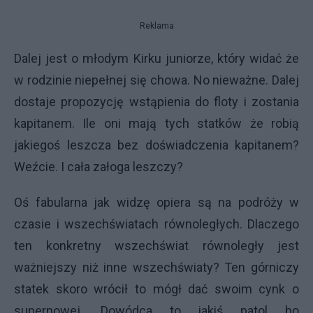
Reklama
Dalej jest o młodym Kirku juniorze, który widać że
w rodzinie niepełnej się chowa. No nieważne. Dalej
dostaje propozycję wstąpienia do floty i zostania
kapitanem. Ile oni mają tych statków że robią
jakiegoś leszcza bez doświadczenia kapitanem?
Weźcie. I cała załoga leszczy?
Oś fabularna jak widzę opiera są na podróży w
czasie i wszechświatach równoległych. Dlaczego
ten konkretny wszechświat równoległy jest
ważniejszy niż inne wszechświaty? Ten górniczy
statek skoro wrócił to mógł dać swoim cynk o
supernowej. Dowódca to jakiś patol bo