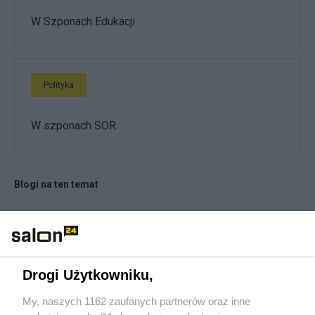
W Szponach Edukacji
Polityka
W szponach SOR
Blogi na ten temat
brat Damian
ulanbator
Drogi Użytkowniku,
My, naszych 1162 zaufanych partnerów oraz inne
chusall