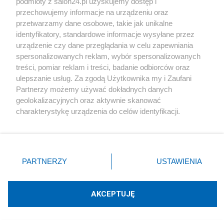
podmioty z salon24.pl uzyskujemy dostęp i
przechowujemy informacje na urządzeniu oraz
przetwarzamy dane osobowe, takie jak unikalne
Napisz notkę
identyfikatory, standardowe informacje wysyłane przez
urządzenie czy dane przeglądania w celu zapewniania
spersonalizowanych reklam, wybór spersonalizowanych
treści, pomiar reklam i treści, badanie odbiorców oraz
ulepszanie usług. Za zgodą Użytkownika my i Zaufani
Partnerzy możemy używać dokładnych danych
geolokalizacyjnych oraz aktywnie skanować
charakterystykę urządzenia do celów identyfikacji.
Ponieważ cenimy Twoją prywatność, prosimy o zgodę na
Podziel się swoją opinią
korzystanie z tych technologii poprzez kliknięcie
„Akceptuję”. Zgoda jest dobrowolna i zawsze możesz ją
zmienić/wycofać klikając przycisk ustawień prywatności
ZAŁÓŻ BLOG
PARTNERZY
USTAWIENIA
znajdujący się w lewym dolnym rogu strony
. Niektóre
rodzaje przetwarzania danych nie wymagają zgody
użytkownika, ale masz prawo sprzeciwić się takiemu
Polityka
AKCEPTUJĘ
przetwarzaniu. Preferencje będą miały zastosowania tylko
na tej witrynie.
Gospodarka