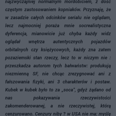
najzwyczajniej normalnym mordobiciem, z dość
częstym zastosowaniem kopniaków. Przyznaję, że
w zasadzie całych odcinków serialu nie oglądam,
lecz najmocniej poraża mnie socrealistyczna
dyferencja, mianowicie już chyba każdy widz
oglądał wnętrza autentycznych pojazdów
orbitalnych czy księżycowych, każdy zna zatem
pozaziemski stan rzeczy, lecz to w niczym nie :
przeszkadza autorom tych bałwaństw: produkują
niezmienną SF, nie chcąc zrezygnować ani z
fałszowania fizyki, ani 3 charakterów i postaw.
Kubek w kubek było to za „soca”, gdyż żądano od
nas pokazywania rzeczywistości
zakomenderowanej, a nie rzeczywistej, którą
cenzurowano. Cenzury niby ? w USA nie ma: myślę