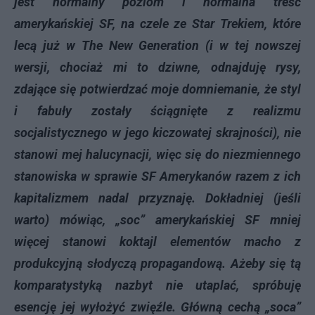
jest normalny poziom i normalna treść
amerykańskiej SF, na czele ze Star Trekiem, które
lecą już w The New Generation (i w tej nowszej
wersji, chociaż mi to dziwne, odnajduję rysy,
zdające się potwierdzać moje domniemanie, że styl
i fabuły zostały ściągnięte z realizmu
socjalistycznego w jego kiczowatej skrajności), nie
stanowi mej halucynacji, więc się do niezmiennego
stanowiska w sprawie SF Amerykanów razem z ich
kapitalizmem nadal przyznaję. Dokładniej (jeśli
warto) mówiąc, „soc” amerykańskiej SF mniej
więcej stanowi koktajl elementów macho z
produkcyjną słodyczą propagandową. Ażeby się tą
komparatystyką nazbyt nie utaplać, spróbuję
esencję jej wyłożyć zwięźle. Główną cechą „soca”