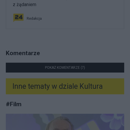
z żądaniem
Redakcja
Komentarze
POKAŻ KOMENTARZE (7)
Inne tematy w dziale
Kultura
#
Film