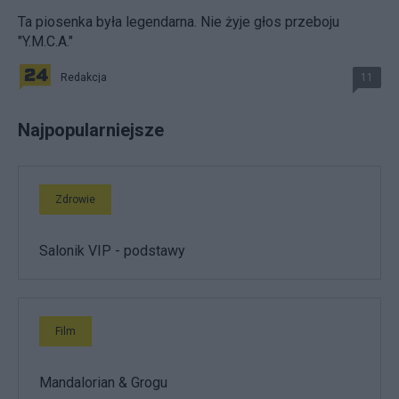
Ta piosenka była legendarna. Nie żyje głos przeboju
"Y.M.C.A."
Redakcja
11
Najpopularniejsze
Zdrowie
Salonik VIP - podstawy
Film
Mandalorian & Grogu