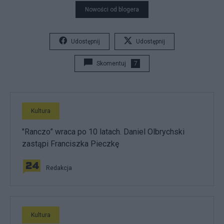
Nowości od blogera
Udostępnij
Udostępnij
Skomentuj
7
Kultura
"Ranczo” wraca po 10 latach. Daniel Olbrychski
zastąpi Franciszka Pieczkę
Redakcja
Kultura