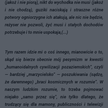
(jakoż i nie piorą), nikt do wychodka nie musi (jakoż
i nie chodzą), guziki naciskają i straszne różne
potwory ogniorzygne ich atakują, ale nic nie będzie,
reżyser nie pozwoli, żyć musi i stałych dochodów
potrzebuje i to mnie uspokaja,(...)
Tym razem idzie mi o coś innego, mianowicie o to,
skąd się bierze obecnie mój pesymizm w kwestii
„humanoidalnych cywilizacji pozaziemskich”, czyli
— bardziej „marzycielsko” — poszukiwania (sądzę,
że daremnego) „braci kosmicznych w rozumie”. W
naszym ludzkim rozumie, to trzeba pojmować
niejako „samo przez się”, nie tylko dlatego, że
trudzący się dla mamony, publiczności i telewizji