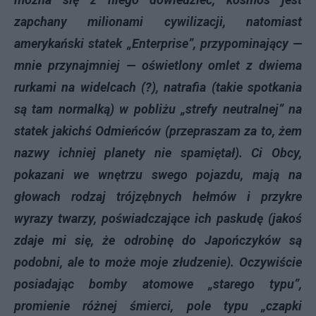
zapchany milionami cywilizacji, natomiast
amerykański statek „Enterprise”, przypominający —
mnie przynajmniej — oświetlony omlet z dwiema
rurkami na widelcach (?), natrafia (takie spotkania
są tam normalką) w pobliżu „strefy neutralnej” na
statek jakichś Odmieńców (przepraszam za to, żem
nazwy ichniej planety nie spamiętał). Ci Obcy,
pokazani we wnętrzu swego pojazdu, mają na
głowach rodzaj trójzębnych hełmów i przykre
wyrazy twarzy, poświadczające ich paskudę (jakoś
zdaje mi się, że odrobinę do Japończyków są
podobni, ale to może moje złudzenie). Oczywiście
posiadając bomby atomowe „starego typu”,
promienie różnej śmierci, pole typu „czapki