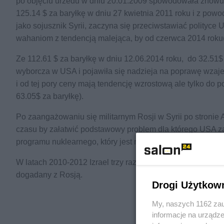
po objęciu urzedu w dniu 20.01.2009 spowodowała znowu 
125.14 $ za baryłkę w dniu 27 kwietnia 2011 roku i z powo
jako sojusznik Syrii, zaczyna się przeciwstawiać polityce 
wahaniom z tendencją malejąca, by od czerwca 2014 roku
Ze 112.61 $ za baryłkę w dniu 12.06.2014 roku, do 32.51$
wyborcza w USA i pojawiła się nadzieja na poprawę wza
i od tej pory ceny mają tendencję wzrostową ale tylko do 
63.05$ za baryłkę).
Po zaangażowaniu się militarnym Rosji w Syrii po stronie 
czasu by załatwić podstawowy problem dla którego USA zac
programu nuklearnego, który jest możliwy do realizacji tyl
W latach 2010-2012 Izrael trzy razy chciał rozpocząć wojn
dogadany z Rosją.
Drogi Użytkow
My, naszych 1162 zau
informacje na urządze