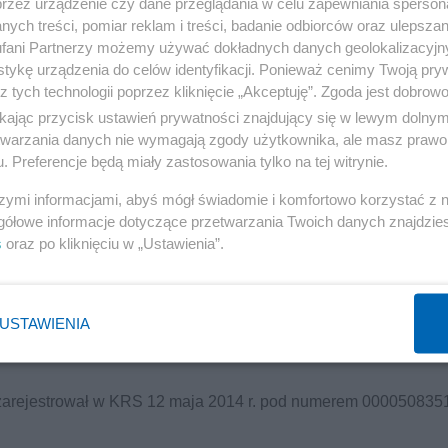
przez urządzenie czy dane przeglądania w celu zapewniania sperson
straciły nadzieję na rozwiązanie problemu irańskiego programu
ych treści, pomiar reklam i treści, badanie odbiorców oraz ulepszan
fani Partnerzy możemy używać dokładnych danych geolokalizacyjn
i, postanowiono realizować nowy plan, w którym centralną rol
tykę urządzenia do celów identyfikacji. Ponieważ cenimy Twoją pry
z tych technologii poprzez kliknięcie „Akceptuję”. Zgoda jest dobro
olsce proniemiecką i prorosyjską koalicję PO-PSL,
ikając przycisk ustawień prywatności znajdujący się w lewym dolny
etwarzania danych nie wymagają zgody użytkownika, ale masz prawo 
. Preferencje będą miały zastosowania tylko na tej witrynie.
siedzeniu w Krakowie, namaścił A.Dudę jako kandydata PIS-u 
szymi informacjami, abyś mógł świadomie i komfortowo korzystać z
jego zgłoszenie, co się stało w listopadzie 2014 roku., o czy
gółowe informacje dotyczące przetwarzania Twoich danych znajdzi
ch w styczniu 2017 roku.
s
oraz po kliknięciu w „Ustawienia”.
Reklama
za Morawieckiego z którym prowadził rozmowy(wg słów J.K.,
USTAWIENIA
w 2015 roku powierzyć mu w rządzie B.Szydło funkcję
a, zarejestrował w KRS 12 maja 2014 r. pod numerem 000050835