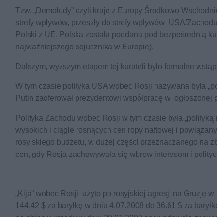
Tzw. „Demoludy” czyli kraje z Europy Środkowo Wschodnie
strefy wpływów, przeszły do strefy wpływów USA/Zachodu
Polski z UE, Polska została poddana pod bezpośrednią ku
najważniejszego sojusznika w Europie).
Dalszym, wyższym etapem tej kurateli było formalne wstąpi
W tym czasie polityka USA wobec Rosji nazywana była „pol
Putin zaoferował prezydentowi współpracę w ogłoszonej pr
Polityka Zachodu wobec Rosji w tym czasie była „polityką
wysokich i ciągle rosnących cen ropy naftowej i powiązan
rosyjskiego budżetu, w dużej części przeznaczanego na zb
cen, gdy Rosja zachowywała się wbrew interesom i polit
„Kija” wobec Rosji użyto po rosyjskiej agresji na Gruzję w
144.42 $ za baryłkę w dniu 4.07.2008 do 36.61 $ za barył