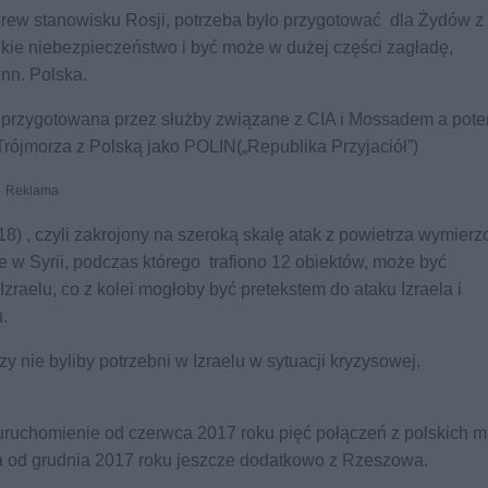
brew stanowisku Rosji, potrzeba było przygotować dla Żydów z
elkie niebezpieczeństwo i być może w dużej części zagładę,
nn. Polska.
a przygotowana przez służby związane z CIA i Mossadem a pot
rójmorza z Polską jako POLIN(„Republika Przyjaciół”)
Reklama
8) , czyli zakrojony na szeroką skalę atak z powietrza wymierz
le w Syrii, podczas którego trafiono 12 obiektów, może być
zraelu, co z kolei mogłoby być pretekstem do ataku Izraela i
.
 nie byliby potrzebni w Izraelu w sytuacji kryzysowej,
ruchomienie od czerwca 2017 roku pięć połączeń z polskich m
a od grudnia 2017 roku jeszcze dodatkowo z Rzeszowa.