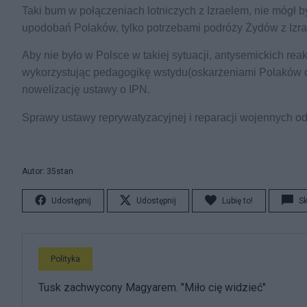
Taki bum w połączeniach lotniczych z Izraelem, nie móg
upodobań Polaków, tylko potrzebami podróży Żydów z Izrae
Aby nie było w Polsce w takiej sytuacji, antysemickich re
wykorzystując pedagogikę wstydu(oskarżeniami Polaków o 
nowelizację ustawy o IPN.
Sprawy ustawy reprywatyzacyjnej i reparacji wojennych od
Autor: 35stan
Udostępnij
Udostępnij
Lubię to!
S
Polityka
Tusk zachwycony Magyarem. "Miło cię widzieć"