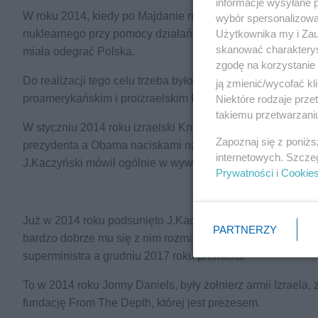
informacje wysyłane 
W roku 2014, kiedy po Majdanie na Ukrainie USA i Izrael 
wybór spersonalizowan
Użytkownika my i Zau
nuklearnego przy pomocy działań wojennych za zgodą Rosj
skanować charakterys
miała odegrać Polska.
zgodę na korzystanie 
Do realizacji tego celu trzeba było zastąpić rządzącą w P
ją zmienić/wycofać kl
proamerykańskim i proizraelskim PIS-em.
Niektóre rodzaje prz
takiemu przetwarzaniu
W styczniu 2014 roku izraelski Kneset na wyjazdowym po
Zapoznaj się z poniż
prezydenta a Obama naciskami na J.Kaczyńskiego, wymusił 
internetowych. Szcze
J.Kaczyński mówił ogólnie w wywiadzie dla PR w Katowica
Prywatności
i
Cookie
Już w 2014 roku podsunięto J.Kaczyńskiemu Pana Mateus
PARTNERZY
bardzo dobrze mu się z nim rozmawiało), by po wyborach 
superministra a grudniu 2017 roku premiera.
To w 2014 roku Jonny Daniels, były żołnierz armii Izrael
fundację From The Depth, której jest prezesem.