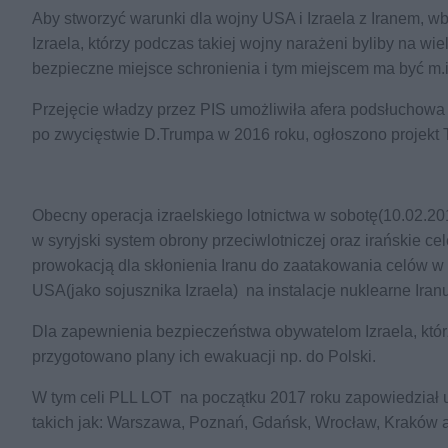
Aby stworzyć warunki dla wojny USA i Izraela z Iranem, w
Izraela, którzy podczas takiej wojny narażeni byliby na wi
bezpieczne miejsce schronienia i tym miejscem ma być m.i
Przejęcie władzy przez PIS umożliwiła afera podsłuchow
po zwycięstwie D.Trumpa w 2016 roku, ogłoszono projekt T
Obecny operacja izraelskiego lotnictwa w sobotę(10.02.201
w syryjski system obrony przeciwlotniczej oraz irańskie ce
prowokacją dla skłonienia Iranu do zaatakowania celów w I
USA(jako sojusznika Izraela) na instalacje nuklearne Iranu
Dla zapewnienia bezpieczeństwa obywatelom Izraela, którzy
przygotowano plany ich ewakuacji np. do Polski.
W tym celi PLL LOT na początku 2017 roku zapowiedział u
takich jak: Warszawa, Poznań, Gdańsk, Wrocław, Kraków 