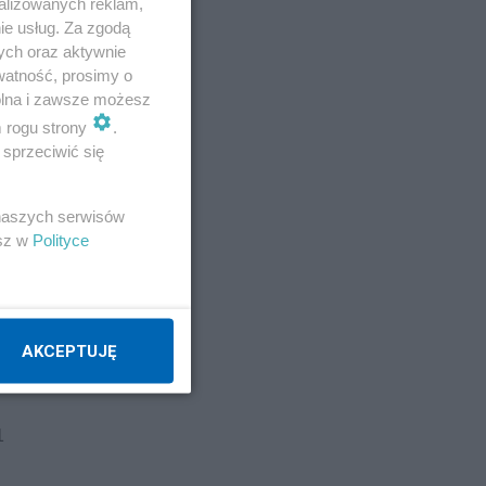
alizowanych reklam,
ie usług. Za zgodą
ych oraz aktywnie
ę
watność, prosimy o
wolna i zawsze możesz
m rogu strony
.
sprzeciwić się
na
 naszych serwisów
m
esz w
Polityce
AKCEPTUJĘ
1