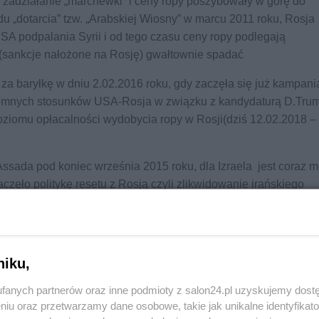
zadziałanie „marchewki” i ceny ropy poszybowały w górę do
du „dotarcia” tzw. „Arabskiej Wiosny” w marcu 2011 roku, Rosja
USA podpalania Syrii i od tego czasu ceny ropy podlegają
(sankcje nałożone na Rosję) gwałtownie spadać
 za baryłkę w dniu 2.02.2016 roku, gdy zaczęła się już kampani
jemnych stosunków USA-Rosja w związku z kandydaturą D.Tru
poziomu opłacalności wydobycia ropy w Rosji(dziś 12.02.2018 –
Assada pod koniec września 2015 roku, dla Izraela jest coraz m
zęło politykę resetu z Rosją czyli zlikwidowanie irańskiego
ko drogą wojny z Iranem.
ę z Iranem, ale Obama ich powstrzymywał, bo ciągle nie był
niku,
Reklama
fanych partnerów oraz inne podmioty z salon24.pl uzyskujemy dost
niu oraz przetwarzamy dane osobowe, takie jak unikalne identyfikat