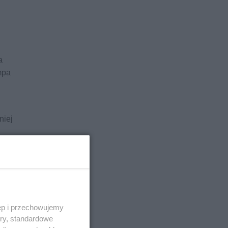
a
mpa
niej
ęp i przechowujemy
ory, standardowe