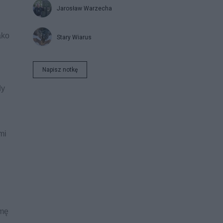
Jarosław Warzecha
ako
Stary Wiarus
Napisz notkę
dy
mi
amę