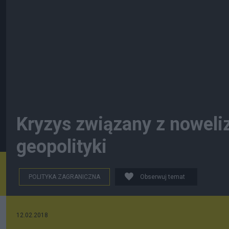
Kryzys związany z noweliz
geopolityki
POLITYKA ZAGRANICZNA
Obserwuj temat
12.02.2018