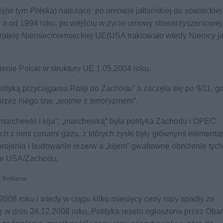
j(w tym Polska) należące po umowie jałtańskiej do sowieckiej
 a od 1994 roku, po wejściu w życie umowy stowarzyszeniowej
ratelę Niemiec/niemieckiej UE(USA traktowało wtedy Niemcy j
enie Polski w struktury UE 1.05.2004 roku.
ityką przyciągania Rosji do Zachodu” a zaczęła się po 9/11, g
zez niego tzw. „wojnie z terroryzmem”.
 marchewki i kija”; „marchewką” była polityka Zachodu i OPEC
ych z nimi cenami gazu, z których zyski były głównymi elementa
rojenia i budowanie rezerw a „kijem” gwałtowne obniżenie tych
yce USA/Zachodu.
Reklama
 2008 roku i wtedy w ciągu kilku miesięcy ceny ropy spadły ze
kę w dniu 24.12.2008 roku. Polityka resetu ogłoszona przez Ob