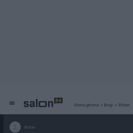
Strona główna
Blogi
35stan
35stan