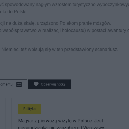
ł być spowodowany nagłym wzrostem turystyczno wypoczynkowy
la do Polski.
akcji na dużą skalę, urządzono Polakom pranie mózgów,
współsprawstwo w realizacji holocaustu) w postaci awantury 
 Niemiec, też wpisują się w ten przedstawiony scenariusz.
komentuj
22
Obserwuj notkę
Polityka
Magyar z pierwszą wizytą w Polsce. Jest
niespodzianka, nie zaczął jej od Warszawy