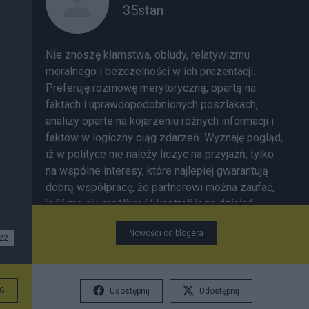
35stan
Nie znoszę kłamstwa, obłudy, relatywizmu
moralnego i bezczelności w ich prezentacji.
Preferuję rozmowę merytoryczną, opartą na
faktach i uprawdopodobnionych poszlakach,
analizy oparte na kojarzeniu różnych informacji i
faktów w logiczny ciąg zdarzeń. Wyznaję pogląd,
iż w polityce nie należy liczyć na przyjaźń, tylko
na wspólne interesy, które najlepiej gwarantują
dobrą współpracę, że partnerowi można zaufać,
jeśli ma się możliwość kontroli jego działań.
Nowości od blogera
22
G
Udostępnij
Udostępnij