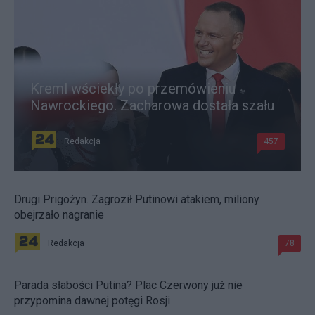
Kreml wściekły po przemówieniu
Nawrockiego. Zacharowa dostała szału
Redakcja
457
Drugi Prigożyn. Zagroził Putinowi atakiem, miliony
obejrzało nagranie
Redakcja
78
Parada słabości Putina? Plac Czerwony już nie
przypomina dawnej potęgi Rosji