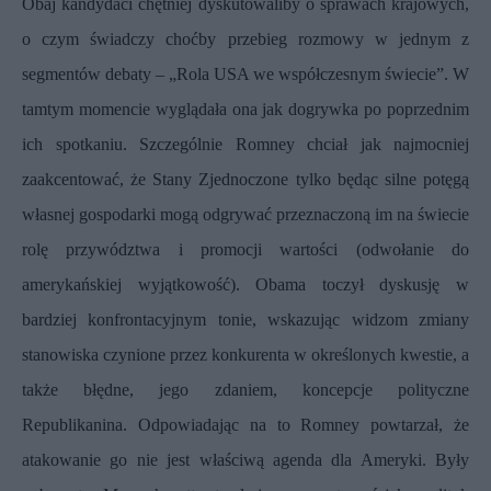
Obaj kandydaci chętniej dyskutowaliby o sprawach krajowych,
o czym świadczy choćby przebieg rozmowy w jednym z
segmentów debaty – „Rola USA we współczesnym świecie”. W
tamtym momencie wyglądała ona jak dogrywka po poprzednim
ich spotkaniu. Szczególnie Romney chciał jak najmocniej
zaakcentować, że Stany Zjednoczone tylko będąc silne potęgą
własnej gospodarki mogą odgrywać przeznaczoną im na świecie
rolę przywództwa i promocji wartości (odwołanie do
amerykańskiej wyjątkowość). Obama toczył dyskusję w
bardziej konfrontacyjnym tonie, wskazując widzom zmiany
stanowiska czynione przez konkurenta w określonych kwestie, a
także błędne, jego zdaniem, koncepcje polityczne
Republikanina. Odpowiadając na to Romney powtarzał, że
atakowanie go nie jest właściwą agenda dla Ameryki. Były