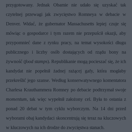
przygotowany. Jednak Obamie nie udało się uzyskać tak
czytelnej przewagi jak zwycięstwo Romneya w debacie w
Denver. Widać, że gubernator Massachusetts lepiej czuje się
mówiąc o gospodarce i tym razem nie przepuścił okazji, aby
przypomnieć dane z rynku pracy, na temat wysokości długu
publicznego i liczby osób dostających od rządu bony na
żywność (
food stamps
). Republikanie mogą pocieszać się, że ich
kandydat nie popełnił żadnej rażącej gafy, która mogłaby
przekreślić jego szanse. Według konserwatywnego komentatora
Charlesa Krauthammera
Romney po debacie podtrzymał swoje
momentum
, tak więc wypełnił założony cel. Była to ostania z
ponad 20 debat w tym cyklu wyborczym. Na 14 dni przed
wyborami obaj kandydaci skoncentrują się teraz na kluczowych
w kluczowych na ich drodze do zwycięstwa stanach.