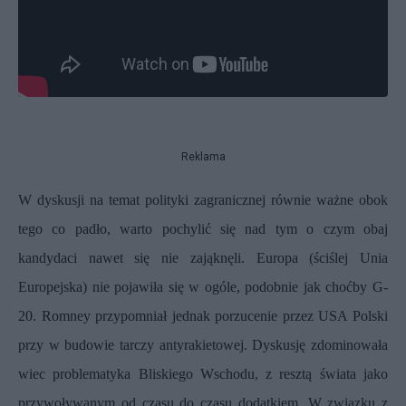
Reklama
W dyskusji na temat polityki zagranicznej równie ważne obok
tego co padło, warto pochylić się nad tym o czym obaj
kandydaci nawet się nie zająknęli. Europa (ściślej Unia
Europejska) nie pojawiła się w ogóle, podobnie jak choćby G-
20. Romney przypomniał jednak
porzucenie przez USA Polski
przy w budowie tarczy antyrakietowej. Dyskusję zdominowała
wiec problematyka Bliskiego Wschodu, z resztą świata jako
przywoływanym od czasu do czasu dodatkiem. W związku z