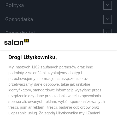
Polityka
Gospodarka
Rozmaitości
Technologie
Drogi Użytkowniku,
Sport
My, naszych 1162 zaufanych partnerów oraz inne
podmioty z salon24.pl uzyskujemy dostęp i
Społeczeństwo
przechowujemy informacje na urządzeniu oraz
przetwarzamy dane osobowe, takie jak unikalne
Kultura
identyfikatory, standardowe informacje wysyłane przez
urządzenie czy dane przeglądania w celu zapewniania
spersonalizowanych reklam, wybór spersonalizowanych
treści, pomiar reklam i treści, badanie odbiorców oraz
ulepszanie usług. Za zgodą Użytkownika my i Zaufani
X
Facebook
Instagram
Youtube