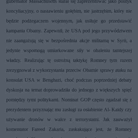
gubernator Massachusetts starał się zaprezentować jako polityk
koncyliacyjny, o nastawieniu gołębim, nie jastrzębim, który nie
będzie podżegaczem wojennym, jak usiłuje go przedstawić
kampania Obamy. Zapewnił, że USA pod jego przywództwem
nie zaangażują się w bezpośrednia akcje militarną w Syrii, a
jedynie wspomogą umiarkowane siły w obaleniu tamtejszej
władzy. Realizując tę ostrożną taktykę Romney tym razem
zrezygnował z wykorzystania przeciw Obamie sprawy ataku na
konsulat USA w Benghazi, choć podczas poprzedniej debaty
dyskusja na temat doprowadziła do jednego z większych spięć
pomiędzy tymi politykami. Nominat GOP często zgadzał się z
prezydentem przyznając mu zasługi za osłabienie Al- Kaidy czy
używanie dronów w walce z terrorystami. Jak zauważył
komentator
Fareed Zakaria
, zaskakujące jest, że Romney