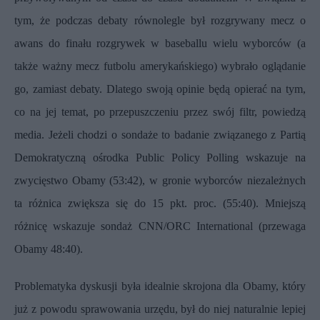
tym, że podczas debaty równolegle był rozgrywany
mecz
o
awans do finału rozgrywek w baseballu wielu wyborców (a
także ważny mecz futbolu amerykańskiego) wybrało oglądanie
go, zamiast debaty. Dlatego swoją opinie będą opierać na tym,
co na jej temat, po przepuszczeniu przez swój filtr, powiedzą
media. Jeżeli chodzi o sondaże to badanie związanego z Partią
Demokratyczną ośrodka
Public Policy Polling
wskazuje na
zwycięstwo Obamy (53:42), w gronie wyborców niezależnych
ta różnica zwiększa się do 15 pkt. proc. (55:40). Mniejszą
różnicę wskazuje sondaż
CNN/ORC International
(przewaga
Obamy 48:40).
Problematyka dyskusji była idealnie skrojona dla Obamy, który
już z powodu sprawowania urzędu, był do niej naturalnie lepiej