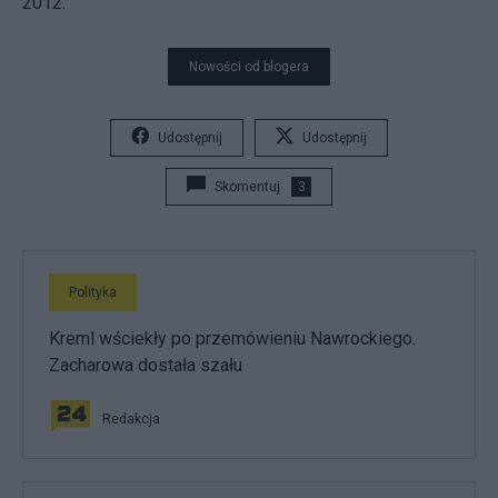
2012.
Nowości od blogera
Udostępnij
Udostępnij
Skomentuj
3
Polityka
Kreml wściekły po przemówieniu Nawrockiego.
Zacharowa dostała szału
Redakcja