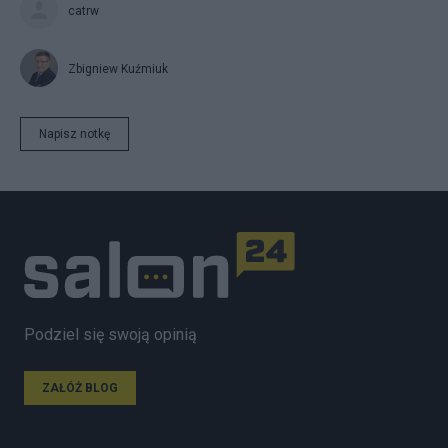
catrw
Zbigniew Kuźmiuk
Napisz notkę
Podziel się swoją opinią
ZAŁÓŻ BLOG