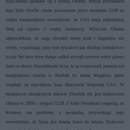
natychmiast spotkało się z kontrą Obamy. Innym przykładem
tego było choćby często powtarzane przez nominata GOP na
szlaku kampanijnym stwierdzenie, że USA mają najmniejszą
flotę od czasów I wojny światowej. Wówczas Obama
odpowiedział, że mają również mniej koni i bagnetów niż
wtedy, wyjaśniając przy tym rywalowi jak działają lotniskowce
(cytat:
We have these things called aircraft carriers where planes
land on them
). Republikanie liczą, że ta wypowiedź pomoże ich
kandydatowi choćby w Norfolk (w stanie Wirginia), gdzie
znajduje się największa baza Marynarki Wojennej USA. W
tamtejszym niezależnym mieście (Norfolk nie jest hrabstwem)
Obama w 2008 r. wygrał 72:28. Z kolei Demokraci sugerują, że
Romney ma problemy z geografią, przywołując jego
stwierdzenie, że Syria jest bramą Iranu do morza. Końcowe