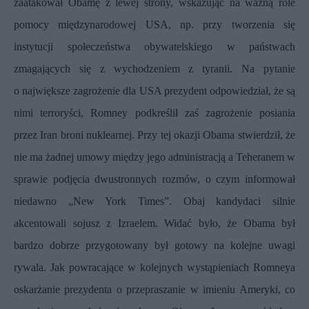
zaatakował Obamę z lewej strony, wskazując na ważną role
pomocy międzynarodowej USA, np. przy tworzenia się
instytucji społeczeństwa obywatelskiego w państwach
zmagających się z wychodzeniem z tyranii. Na pytanie
o
największe zagrożenie dla USA prezydent odpowiedział, że są
nimi terroryści, Romney podkreślił zaś zagrożenie posiania
przez Iran broni nuklearnej. Przy tej okazji Obama stwierdził, że
nie ma żadnej umowy między jego administracją a Teheranem w
sprawie podjęcia dwustronnych rozmów, o czym informował
niedawno „
New York Times
”. Obaj kandydaci silnie
akcentowali sojusz z Izraelem. Widać było, że Obama był
bardzo dobrze przygotowany był gotowy na kolejne uwagi
rywala. Jak powracające w kolejnych wystąpieniach Romneya
oskarżanie prezydenta o przepraszanie w imieniu Ameryki, co