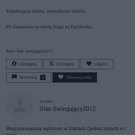
Transkrypcja
debaty,
sprawdzanie faktów
.
PS Zapraszam na stronę bloga na
Facebooku
.
Autor: Stan Swingujący2012
Udostępnij
Udostępnij
Lubię to!
Skomentuj
3
Obserwuj notkę
O mnie
Stan Swingujący2012
Blog poświęcony wyborom w Stanach Zjednoczonych w r.