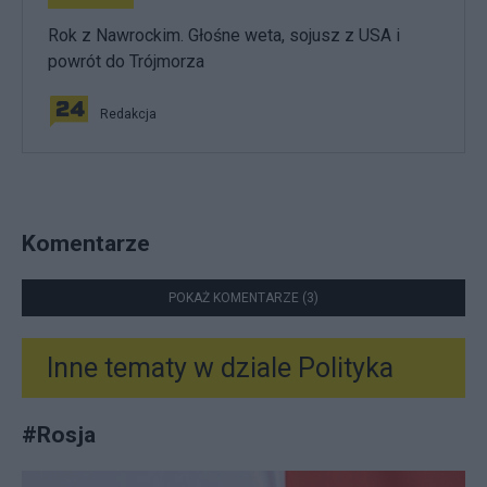
Rok z Nawrockim. Głośne weta, sojusz z USA i
powrót do Trójmorza
Redakcja
Komentarze
POKAŻ KOMENTARZE (3)
Inne tematy w dziale
Polityka
#
Rosja