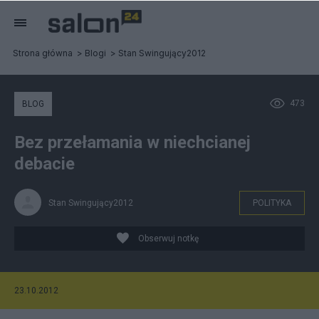
Strona główna
Blogi
Stan Swingujący2012
473
BLOG
Bez przełamania w niechcianej
debacie
Stan Swingujący2012
POLITYKA
Obserwuj notkę
23.10.2012