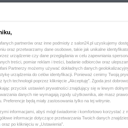
ka'', który popiera ekumenizm, oraz uznaje heretyków i
niku,
fanych partnerów oraz inne podmioty z salon24.pl uzyskujemy dost
niu oraz przetwarzamy dane osobowe, takie jak unikalne identyfikat
przez urządzenie czy dane przeglądania w celu zapewniania sperson
ych treści, pomiar reklam i treści, badanie odbiorców oraz ulepszan
fani Partnerzy możemy używać dokładnych danych geolokalizacyjn
tykę urządzenia do celów identyfikacji. Ponieważ cenimy Twoją pry
komentuj
2
Obserwuj notkę
z tych technologii poprzez kliknięcie „Akceptuję”. Zgoda jest dobro
ikając przycisk ustawień prywatności znajdujący się w lewym dolny
etwarzania danych nie wymagają zgody użytkownika, ale masz prawo 
Rozmaitości
. Preferencje będą miały zastosowania tylko na tej witrynie.
W Reszlu
szymi informacjami, abyś mógł świadomie i komfortowo korzystać z
gółowe informacje dotyczące przetwarzania Twoich danych znajdzi
s
oraz po kliknięciu w „Ustawienia”.
Siukum Balala