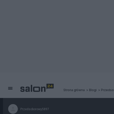
Strona główna
Blogi
Przeds
Przedsoborowy5897