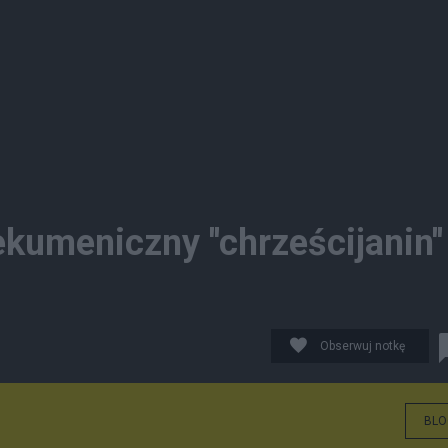
umeniczny ''chrześcijanin''
Obserwuj notkę
BLO