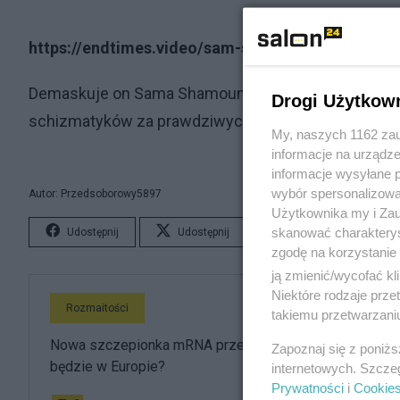
https://endtimes.video/sam-shamoun-exposed/
Demaskuje on Sama Shamouniana, fałszywego ''katoli
Drogi Użytkow
schizmatyków za prawdziwych chrześcijan.
My, naszych 1162 zau
informacje na urządze
informacje wysyłane 
wybór spersonalizowan
Autor: Przedsoborowy5897
Użytkownika my i Zau
skanować charakterys
Udostępnij
Udostępnij
Lubię to!
S
zgodę na korzystanie 
ją zmienić/wycofać kl
Niektóre rodzaje prz
Rozmaitości
takiemu przetwarzaniu
Nowa szczepionka mRNA przeciwko grypie. Kiedy
Zapoznaj się z poniż
będzie w Europie?
internetowych. Szcze
Prywatności
i
Cookie