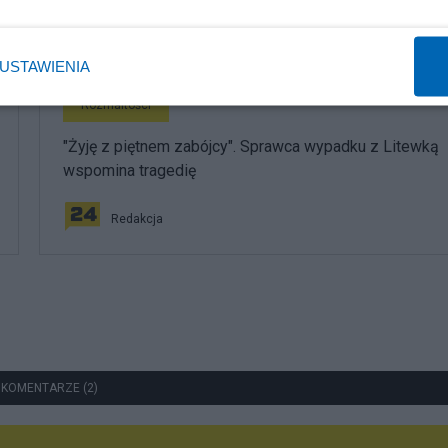
USTAWIENIA
Rozmaitości
"Żyję z piętnem zabójcy". Sprawca wypadku z Litewką
wspomina tragedię
Redakcja
 KOMENTARZE (2)