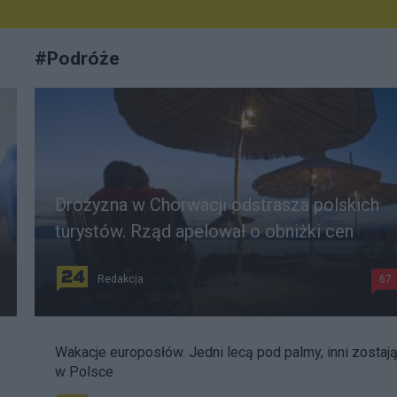
#
Podróże
Drożyzna w Chorwacji odstrasza polskich
turystów. Rząd apelował o obniżki cen
Redakcja
67
Wakacje europosłów. Jedni lecą pod palmy, inni zostaj
w Polsce