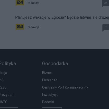
Redakcja
35
Planujesz wakacje w Egipcie? Będzie łatwiej, ale drożej
Redakcja
1
Polityka
Gospodarka
Rosja
Biznes
PiS
Pieniądze
Rząd
Centralny Port Komunikacyjny
Prezydent
Inwestycje
NATO
Podatki