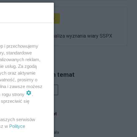
Rozmaitości
Krytyczna analiza wyznania wiary SSPX
ęp i przechowujemy
ory, standardowe
alizowanych reklam,
ie usług. Za zgodą
ych oraz aktywnie
Piszą na ten temat
watność, prosimy o
wolna i zawsze możesz
Rafał Woś
m rogu strony
.
sprzeciwić się
Blogi na ten temat
 naszych serwisów
esz w
Polityce
Siukum Balala