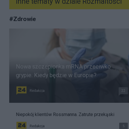
Inne tematy w dziale
Rozmaitości
#
Zdrowie
Nowa szczepionka mRNA przeciwko
grypie. Kiedy będzie w Europie?
Redakcja
22
Niepokój klientów Rossmanna. Zatrute przekąski
Redakcja
5