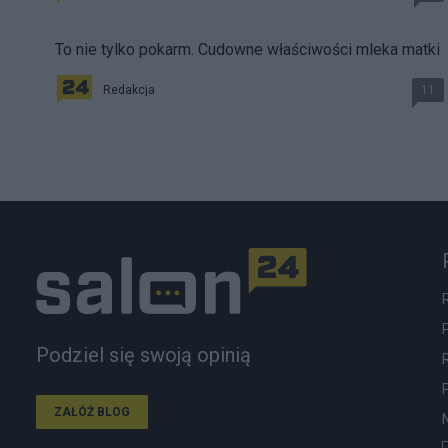
To nie tylko pokarm. Cudowne właściwości mleka matki
Redakcja
11
Podziel się swoją opinią
ZAŁÓŻ BLOG