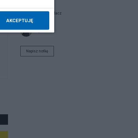
Stary Wyjadacz
AKCEPTUJĘ
report
Napisz notkę