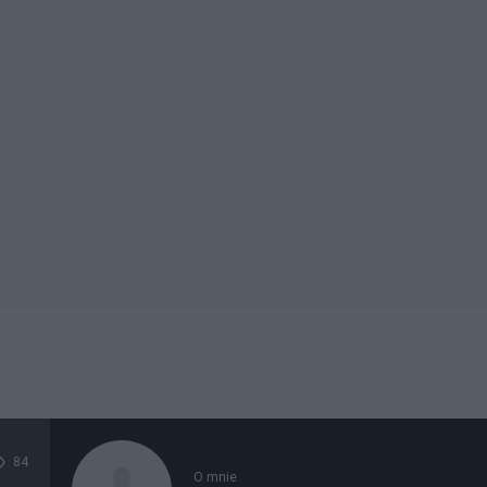
84
O mnie