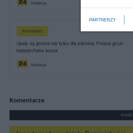
Redakcja
PARTNERZY
Rozmaitości
Upały są groźne nie tylko dla zdrowia. Polsce grozi
katastrofalna susza
Redakcja
Komentarze
POKAŻ