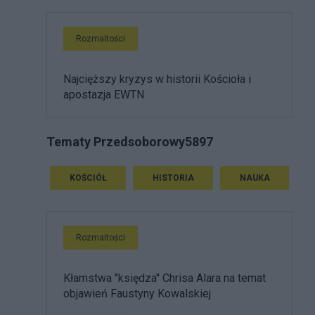
Rozmaitości
Najcięższy kryzys w historii Kościoła i
apostazja EWTN
Tematy Przedsoborowy5897
KOŚCIÓŁ
HISTORIA
NAUKA
Rozmaitości
Kłamstwa ''księdza'' Chrisa Alara na temat
objawień Faustyny Kowalskiej