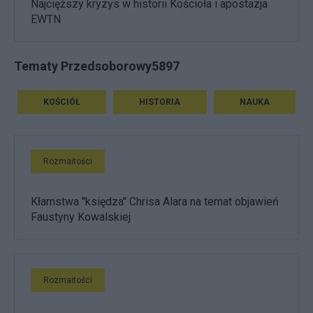
Najcięższy kryzys w historii Kościoła i apostazja
EWTN
Tematy Przedsoborowy5897
KOŚCIÓŁ
HISTORIA
NAUKA
Rozmaitości
Kłamstwa ''księdza'' Chrisa Alara na temat objawień
Faustyny Kowalskiej
Rozmaitości