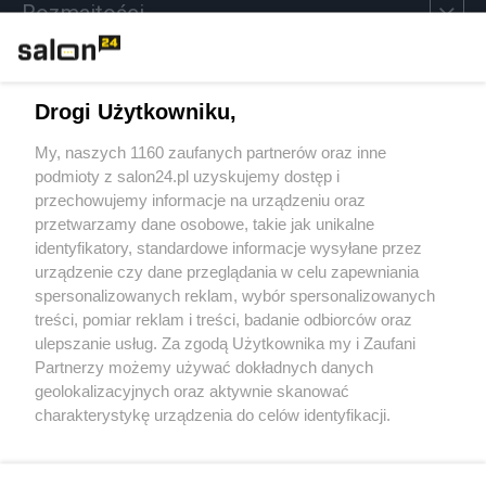
Rozmaitości
Technologie
Drogi Użytkowniku,
Sport
My, naszych 1160 zaufanych partnerów oraz inne
podmioty z salon24.pl uzyskujemy dostęp i
Społeczeństwo
przechowujemy informacje na urządzeniu oraz
przetwarzamy dane osobowe, takie jak unikalne
Kultura
identyfikatory, standardowe informacje wysyłane przez
urządzenie czy dane przeglądania w celu zapewniania
spersonalizowanych reklam, wybór spersonalizowanych
treści, pomiar reklam i treści, badanie odbiorców oraz
ulepszanie usług. Za zgodą Użytkownika my i Zaufani
X
Facebook
Instagram
Youtube
Partnerzy możemy używać dokładnych danych
geolokalizacyjnych oraz aktywnie skanować
charakterystykę urządzenia do celów identyfikacji.
Web Content Media sp. z o. o. © 2022
Ponieważ cenimy Twoją prywatność, prosimy o zgodę na
korzystanie z tych technologii poprzez kliknięcie
„Akceptuję”. Zgoda jest dobrowolna i zawsze możesz ją