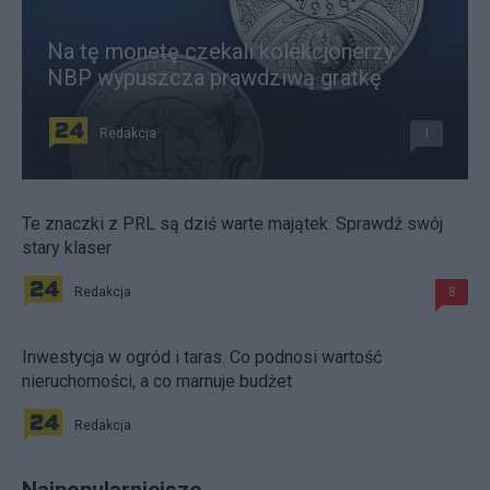
Na tę monetę czekali kolekcjonerzy.
NBP wypuszcza prawdziwą gratkę
Redakcja
1
Te znaczki z PRL są dziś warte majątek. Sprawdź swój
stary klaser
Redakcja
8
Inwestycja w ogród i taras. Co podnosi wartość
nieruchomości, a co marnuje budżet
Redakcja
Najpopularniejsze