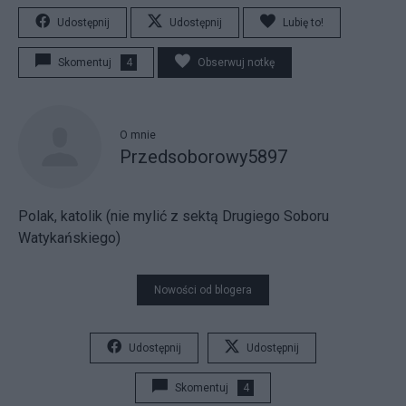
Udostępnij
Udostępnij
Lubię to!
Skomentuj
4
Obserwuj notkę
O mnie
Przedsoborowy5897
Polak, katolik (nie mylić z sektą Drugiego Soboru
Watykańskiego)
Nowości od blogera
Udostępnij
Udostępnij
Skomentuj
4