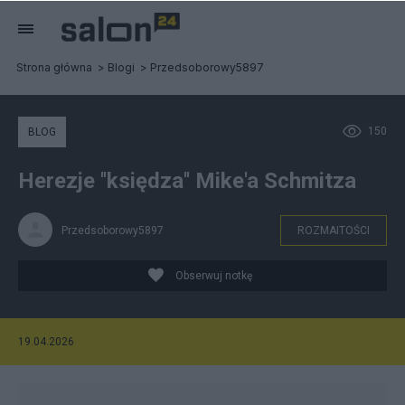
Strona główna
Blogi
Przedsoborowy5897
150
BLOG
Herezje ''księdza'' Mike'a Schmitza
Przedsoborowy5897
ROZMAITOŚCI
Obserwuj notkę
19.04.2026