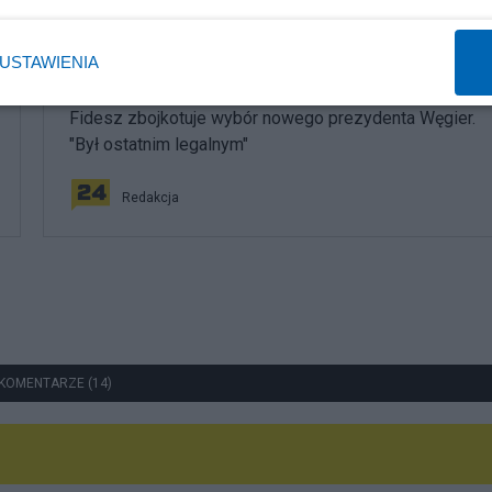
USTAWIENIA
Polityka
Fidesz zbojkotuje wybór nowego prezydenta Węgier.
"Był ostatnim legalnym"
Redakcja
KOMENTARZE (14)