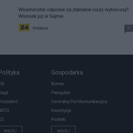
Wiceminister odpowie za złamanie ciszy wyborczej?
Wniosek już w Sejmie
Redakcja
37
Polityka
Gospodarka
PiS
Biznes
Rząd
Pieniądze
Prezydent
Centralny Port Komunikacyjny
NATO
Inwestycje
KO
Podatki
WIĘCEJ
WIĘCEJ