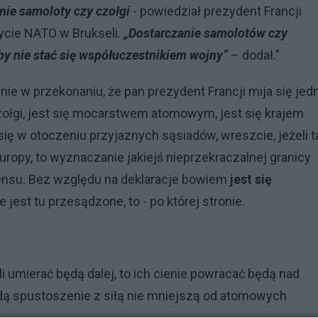
nie samoloty czy czołgi
- powiedział prezydent Francji
ycie NATO w Brukseli.
„Dostarczanie samolotów czy
aby nie stać się współuczestnikiem wojny”
– dodał."
ie w przekonaniu, że pan prezydent Francji mija się jed
 czołgi, jest się mocarstwem atomowym, jest się krajem
się w otoczeniu przyjaznych sąsiadów, wreszcie, jeżeli t
uropy, to wyznaczanie jakiejś nieprzekraczalnej granicy
ensu. Bez względu na deklaracje bowiem
jest się
 jest tu przesądzone, to - po której stronie.
i umierać będą dalej, to ich cienie powracać będą nad
będą spustoszenie z siłą nie mniejszą od atomowych