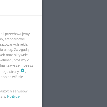
ęp i przechowujemy
ory, standardowe
alizowanych reklam,
ie usług. Za zgodą
ych oraz aktywnie
watność, prosimy o
wolna i zawsze możesz
m rogu strony
.
sprzeciwić się
 naszych serwisów
esz w
Polityce