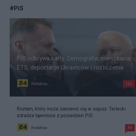
#
PiS
PiS odkrywa karty. Demografia, mieszkania,
ETS, deportacje Ukraińców i rozliczenia
Redakcja
162
Rozłam, który może zamienić się w sojusz. Terlecki
zdradza tajemnice z posiedzeń PiS
Redakcja
89