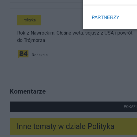
PARTNERZY
Polityka
Rok z Nawrockim. Głośne weta, sojusz z USA i powrót
do Trójmorza
Redakcja
Komentarze
POKAŻ 
Inne tematy w dziale
Polityka