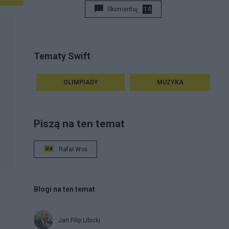
Skomentuj
14
Tematy Swift
OLIMPIADY
MUZYKA
Piszą na ten temat
Rafał Woś
Blogi na ten temat
Jan Filip Libicki