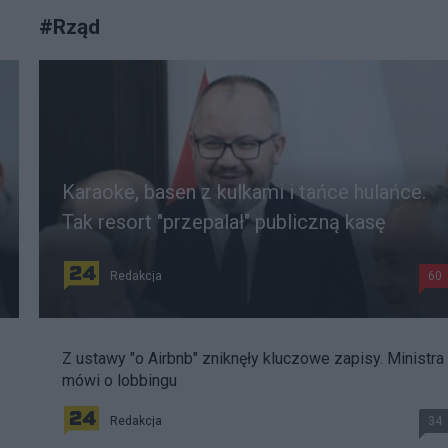
#
Rząd
Karaoke, basen z kulkami i tańce hulańce.
Tak resort "przepalał" publiczną kasę
Redakcja
60
Z ustawy "o Airbnb" zniknęły kluczowe zapisy. Ministra
mówi o lobbingu
Redakcja
34