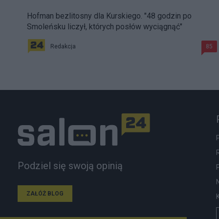
Hofman bezlitosny dla Kurskiego. "48 godzin po
Smoleńsku liczył, których posłów wyciągnąć"
Redakcja
85
Podziel się swoją opinią
ZAŁÓŻ BLOG