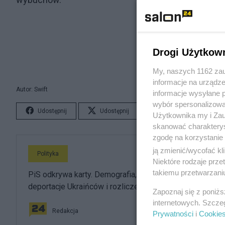
Drogi Użytkow
My, naszych 1162 zau
informacje na urządze
Autor: Swift
informacje wysyłane 
wybór spersonalizowan
Udostępnij
Udostępnij
Lubię to!
S
Użytkownika my i Zau
skanować charakterys
zgodę na korzystanie 
ją zmienić/wycofać kl
Polityka
Niektóre rodzaje prz
takiemu przetwarzaniu
PiS odkrywa karty. Demografia, mieszkania, ETS,
deportacje Ukraińców i rozliczenia
Zapoznaj się z poniż
internetowych. Szcze
Redakcja
Prywatności
i
Cookie