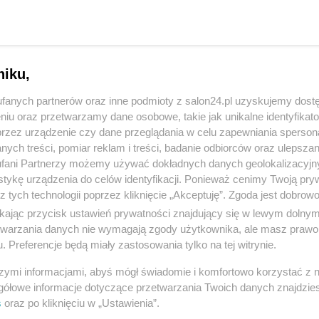
Reklama
niku,
fanych partnerów oraz inne podmioty z salon24.pl uzyskujemy dost
niu oraz przetwarzamy dane osobowe, takie jak unikalne identyfikat
przez urządzenie czy dane przeglądania w celu zapewniania sperson
ych treści, pomiar reklam i treści, badanie odbiorców oraz ulepszan
komentuj
14
Obserwuj notkę
fani Partnerzy możemy używać dokładnych danych geolokalizacyjn
tykę urządzenia do celów identyfikacji. Ponieważ cenimy Twoją pry
z tych technologii poprzez kliknięcie „Akceptuję”. Zgoda jest dobro
ikając przycisk ustawień prywatności znajdujący się w lewym dolny
Polityka
etwarzania danych nie wymagają zgody użytkownika, ale masz prawo 
. Preferencje będą miały zastosowania tylko na tej witrynie.
Karaoke, basen z kulkami i tańce hulańce. Tak resort
"przepalał" publiczną kasę
szymi informacjami, abyś mógł świadomie i komfortowo korzystać z
gółowe informacje dotyczące przetwarzania Twoich danych znajdzi
Redakcja
s
oraz po kliknięciu w „Ustawienia”.