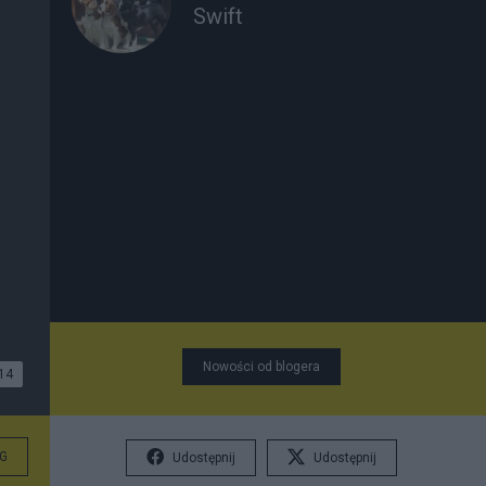
Swift
Nowości od blogera
14
G
Udostępnij
Udostępnij