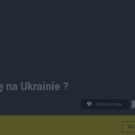
 na Ukrainie ?
Obserwuj notkę
BLO