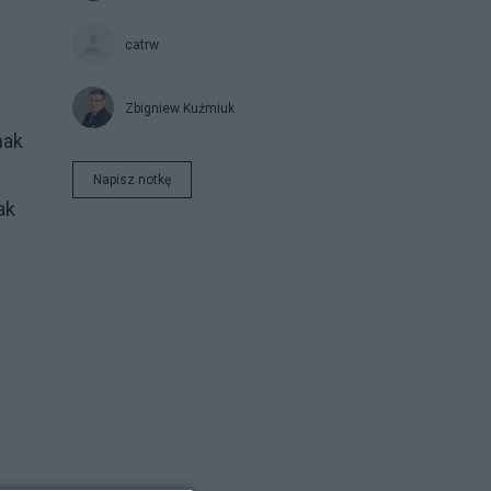
catrw
Zbigniew Kuźmiuk
nak
Napisz notkę
ak