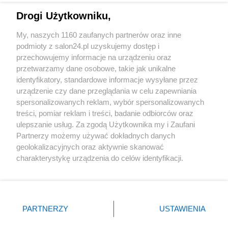
Drogi Użytkowniku,
Sport
My, naszych 1160 zaufanych partnerów oraz inne
podmioty z salon24.pl uzyskujemy dostęp i
Społeczeństwo
przechowujemy informacje na urządzeniu oraz
przetwarzamy dane osobowe, takie jak unikalne
Kultura
identyfikatory, standardowe informacje wysyłane przez
urządzenie czy dane przeglądania w celu zapewniania
spersonalizowanych reklam, wybór spersonalizowanych
treści, pomiar reklam i treści, badanie odbiorców oraz
ulepszanie usług. Za zgodą Użytkownika my i Zaufani
X
Facebook
Instagram
Youtube
Partnerzy możemy używać dokładnych danych
geolokalizacyjnych oraz aktywnie skanować
charakterystykę urządzenia do celów identyfikacji.
Web Content Media sp. z o. o. © 2022
Ponieważ cenimy Twoją prywatność, prosimy o zgodę na
korzystanie z tych technologii poprzez kliknięcie
„Akceptuję”. Zgoda jest dobrowolna i zawsze możesz ją
Pomoc
O nas
Praca
Reklama
Kontakt
zmienić/wycofać klikając przycisk ustawień prywatności
PARTNERZY
USTAWIENIA
znajdujący się w lewym dolnym rogu strony
. Niektóre
rodzaje przetwarzania danych nie wymagają zgody