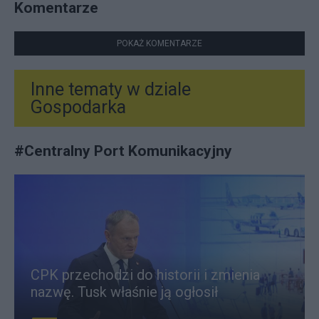
Komentarze
POKAŻ KOMENTARZE
Inne tematy w dziale
Gospodarka
#
Centralny Port Komunikacyjny
CPK przechodzi do historii i zmienia
nazwę. Tusk właśnie ją ogłosił