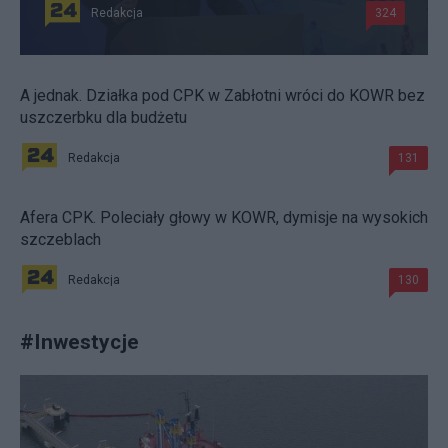
Redakcja
324
A jednak. Działka pod CPK w Zabłotni wróci do KOWR bez
uszczerbku dla budżetu
Redakcja
131
Afera CPK. Poleciały głowy w KOWR, dymisje na wysokich
szczeblach
Redakcja
130
#
Inwestycje