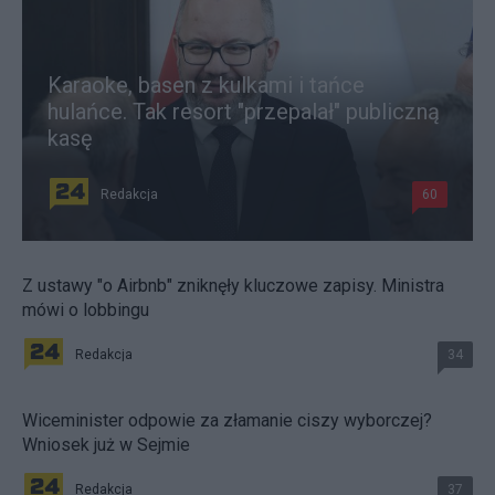
Karaoke, basen z kulkami i tańce
hulańce. Tak resort "przepalał" publiczną
kasę
Redakcja
60
Z ustawy "o Airbnb" zniknęły kluczowe zapisy. Ministra
mówi o lobbingu
Redakcja
34
Wiceminister odpowie za złamanie ciszy wyborczej?
Wniosek już w Sejmie
Redakcja
37