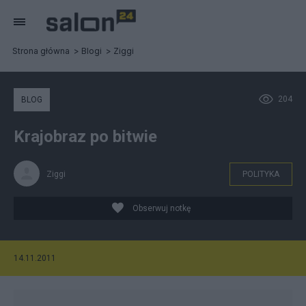
Strona główna
Blogi
Ziggi
204
BLOG
Krajobraz po bitwie
Ziggi
POLITYKA
Obserwuj notkę
14.11.2011