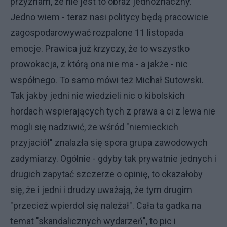
przyznam, że nie jest to obraz jednoznaczny.
Jedno wiem - teraz nasi politycy będą pracowicie
zagospodarowywać rozpalone 11 listopada
emocje. Prawica już krzyczy, że to wszystko
prowokacja, z którą ona nie ma - a jakże - nic
współnego. To samo mówi też Michał Sutowski.
Tak jakby jedni nie wiedzieli nic o kibolskich
hordach wspierających tych z prawa a ci z lewa nie
mogli się nadziwić, że wśród "niemieckich
przyjaciół" znalazła się spora grupa zawodowych
zadymiarzy. Ogólnie - gdyby tak prywatnie jednych i
drugich zapytać szczerze o opinię, to okazałoby
się, że i jedni i drudzy uważają, że tym drugim
"przecież wpierdol się należał". Cała ta gadka na
temat "skandalicznych wydarzeń", to pic i