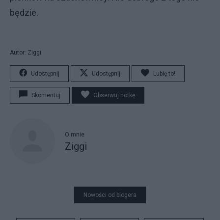
będzie.
Autor: Ziggi
Udostępnij
Udostępnij
Lubię to!
Skomentuj
Obserwuj notkę
O mnie
Ziggi
Nowości od blogera