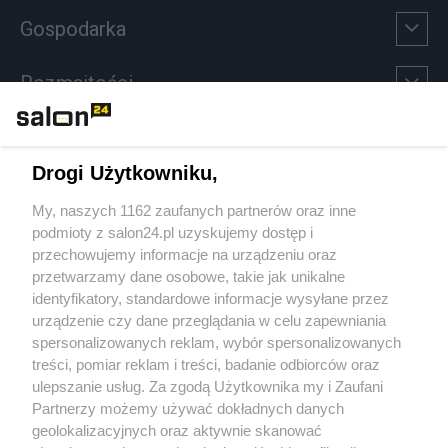
Gospodarka
Rozmaitości
Technologie
Drogi Użytkowniku,
Sport
My, naszych 1162 zaufanych partnerów oraz inne
podmioty z salon24.pl uzyskujemy dostęp i
Społeczeństwo
przechowujemy informacje na urządzeniu oraz
przetwarzamy dane osobowe, takie jak unikalne
Kultura
identyfikatory, standardowe informacje wysyłane przez
urządzenie czy dane przeglądania w celu zapewniania
spersonalizowanych reklam, wybór spersonalizowanych
treści, pomiar reklam i treści, badanie odbiorców oraz
ulepszanie usług. Za zgodą Użytkownika my i Zaufani
X
Facebook
Instagram
Youtube
Partnerzy możemy używać dokładnych danych
geolokalizacyjnych oraz aktywnie skanować