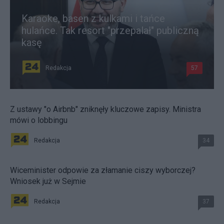
Karaoke, basen z kulkami i tańce
hulańce. Tak resort "przepalał" publiczną
kasę
Redakcja
57
Z ustawy "o Airbnb" zniknęły kluczowe zapisy. Ministra
mówi o lobbingu
Redakcja
34
Wiceminister odpowie za złamanie ciszy wyborczej?
Wniosek już w Sejmie
Redakcja
37