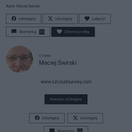
Autor: Maciej Świrski
Udostępnij
Udostępnij
Lubię to!
Skomentuj
55
Obserwuj notkę
O mnie
Maciej Świrski
www.szczurbiurowy.com
Nowości od blogera
Udostępnij
Udostępnij
Skomentuj
55