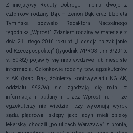
Z inicjatywy Reduty Dobrego Imienia, dwoje z
członków rodziny Bąk – Zenon Bąk oraz Elżbieta
Tymińska pozwało Redaktora Naczelnego
tygodnika „Wprost”. Zdaniem rodziny w materiale z
dnia 21 lutego 2016 roku pt. „Licencja na zabijanie
od Rzeczpospolitej” (tygodnik WPROST, nr 8/2016,
s. 80-82) pojawiły się nieprawdziwe lub nieścisłe
informacje. Członkowie rodziny tzw. egzekutorów
z AK (braci Bąk, żołnierzy kontrwywiadu KG AK,
oddziału 993/W) nie zgadzają się m.in. z
informacjami podanymi przez Wprost m.in. , że
egzekutorzy nie wiedzieli czy wykonują wyrok
sądu, plądrowali sklepy, jako jedyni mieli opiekę
lekarską, chodzili „po ulicach Warszawy” z bronią,