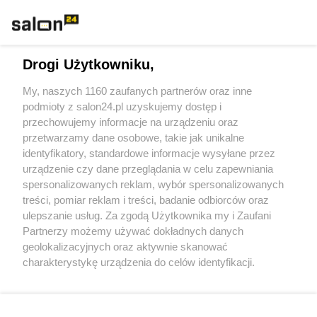
Rozmaitości
Technologie
Drogi Użytkowniku,
Sport
My, naszych 1160 zaufanych partnerów oraz inne
podmioty z salon24.pl uzyskujemy dostęp i
Społeczeństwo
przechowujemy informacje na urządzeniu oraz
przetwarzamy dane osobowe, takie jak unikalne
Kultura
identyfikatory, standardowe informacje wysyłane przez
urządzenie czy dane przeglądania w celu zapewniania
spersonalizowanych reklam, wybór spersonalizowanych
treści, pomiar reklam i treści, badanie odbiorców oraz
ulepszanie usług. Za zgodą Użytkownika my i Zaufani
X
Facebook
Instagram
Youtube
Partnerzy możemy używać dokładnych danych
geolokalizacyjnych oraz aktywnie skanować
charakterystykę urządzenia do celów identyfikacji.
Web Content Media sp. z o. o. © 2022
Ponieważ cenimy Twoją prywatność, prosimy o zgodę na
korzystanie z tych technologii poprzez kliknięcie
„Akceptuję”. Zgoda jest dobrowolna i zawsze możesz ją
Pomoc
O nas
Praca
Reklama
Kontakt