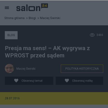
Strona główna
Blogi
Maciej Świrski
3466
BLOG
Presja ma sens! – AK wygrywa z
WPROST przed sądem
Maciej Świrski
POLITYKA HISTORYCZNA
Obserwuj temat
Obserwuj notkę
28.07.2016