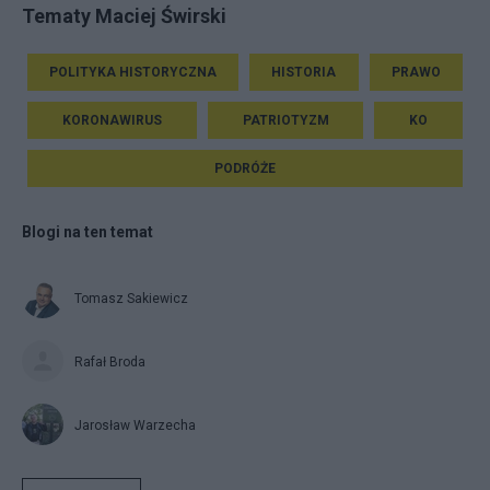
Tematy Maciej Świrski
POLITYKA HISTORYCZNA
HISTORIA
PRAWO
KORONAWIRUS
PATRIOTYZM
KO
PODRÓŻE
Blogi na ten temat
Tomasz Sakiewicz
Rafał Broda
Jarosław Warzecha