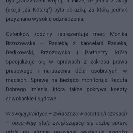
byli „zaczadzeni wojną” a także, że jedna z akcji
(akcja „Za Kotarą”) była porażką, za którą jednak
przyznano wysokie odznaczenia.
Członków rodziny reprezentuje mec. Monika
Brzozowska – Pasieka, z kancelarii Pasieka,
Derlikowski, Brzozowska i Partnerzy, która
specjalizuje się w sprawach z zakresu prawa
prasowego i naruszenia dóbr osobistych w
mediach. Sprawę na bieżąco monitoruje Reduta
Dobrego Imienia, która także pokrywa koszty
adwokackie i sądowe.
W swojej praktyce – zwłaszcza w ostatnich czasach
– obserwuję stale zwiększającą się liczbę spraw,
gdzie po stronie pozwanej występuje szeroko