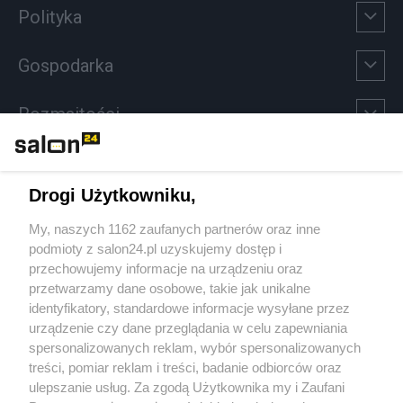
Polityka
Gospodarka
Rozmaitości
Technologie
Drogi Użytkowniku,
Sport
My, naszych 1162 zaufanych partnerów oraz inne
podmioty z salon24.pl uzyskujemy dostęp i
Społeczeństwo
przechowujemy informacje na urządzeniu oraz
przetwarzamy dane osobowe, takie jak unikalne
Kultura
identyfikatory, standardowe informacje wysyłane przez
urządzenie czy dane przeglądania w celu zapewniania
spersonalizowanych reklam, wybór spersonalizowanych
treści, pomiar reklam i treści, badanie odbiorców oraz
ulepszanie usług. Za zgodą Użytkownika my i Zaufani
X
Facebook
Instagram
Youtube