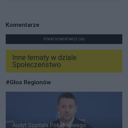
Komentarze
POKAŻ KOMENTARZE (36)
Inne tematy w dziale
Społeczeństwo
#
Głos Regionów
Audyt Szpitala Południowego