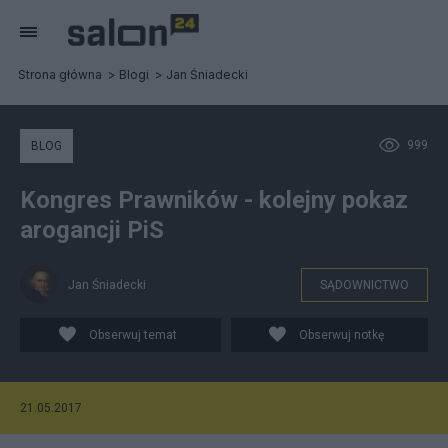
Strona główna
Blogi
Jan Śniadecki
999
BLOG
Kongres Prawników - kolejny pokaz
arogancji PiS
Jan Śniadecki
SĄDOWNICTWO
Obserwuj temat
Obserwuj notkę
21.05.2017