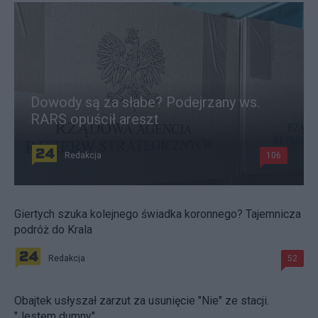
Dowody są za słabe? Podejrzany ws.
RARS opuścił areszt
Redakcja
106
Giertych szuka kolejnego świadka koronnego? Tajemnicza
podróż do Krala
Redakcja
52
Obajtek usłyszał zarzut za usunięcie "Nie" ze stacji.
"Jestem dumny"