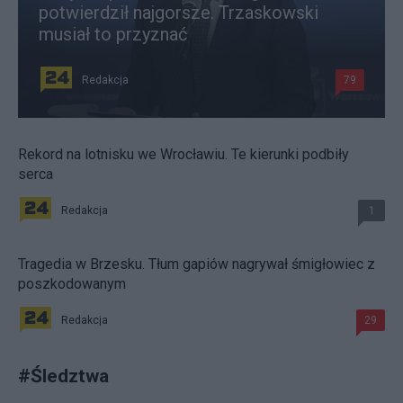
potwierdził najgorsze. Trzaskowski
musiał to przyznać
Redakcja
79
Rekord na lotnisku we Wrocławiu. Te kierunki podbiły
serca
Redakcja
1
Tragedia w Brzesku. Tłum gapiów nagrywał śmigłowiec z
poszkodowanym
Redakcja
29
#
Śledztwa