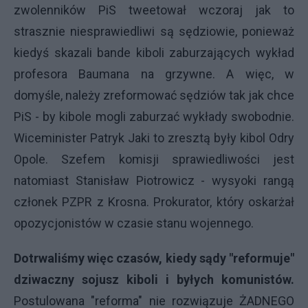
zwolenników PiS tweetował wczoraj jak to
strasznie niesprawiedliwi są sędziowie, ponieważ
kiedyś skazali bande kiboli zaburzających wykład
profesora Baumana na grzywne. A więc, w
domyśle, należy zreformować sędziów tak jak chce
PiS - by kibole mogli zaburzać wykłady swobodnie.
Wiceminister Patryk Jaki to zresztą były kibol Odry
Opole. Szefem komisji sprawiedliwości jest
natomiast Stanisław Piotrowicz - wysyoki rangą
członek PZPR z Krosna. Prokurator, który oskarżał
opozycjonistów w czasie stanu wojennego.
Dotrwaliśmy więc czasów, kiedy sądy "reformuje"
dziwaczny sojusz kiboli i byłych komunistów.
Postulowana "reforma" nie rozwiązuje ŻADNEGO