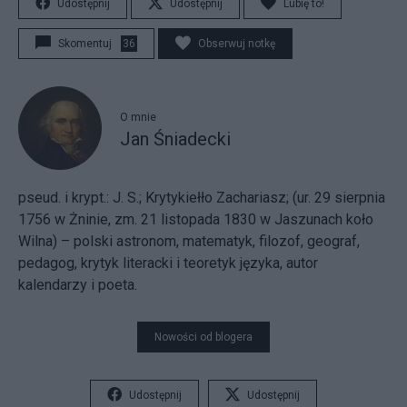
Udostępnij
Udostępnij
Lubię to!
Skomentuj
36
Obserwuj notkę
O mnie
Jan Śniadecki
pseud. i krypt.: J. S.; Krytykiełło Zachariasz; (ur. 29 sierpnia
1756 w Żninie, zm. 21 listopada 1830 w Jaszunach koło
Wilna) – polski astronom, matematyk, filozof, geograf,
pedagog, krytyk literacki i teoretyk języka, autor
kalendarzy i poeta.
Nowości od blogera
Udostępnij
Udostępnij