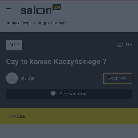
Strona główna
Blogi
StefanB.
176
BLOG
Czy to koniec Kaczyńskiego ?
StefanB.
POLITYKA
Obserwuj notkę
17.04.2026