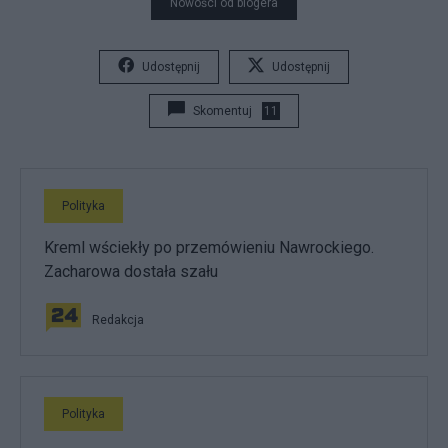
Nowości od blogera
Udostępnij
Udostępnij
Skomentuj
11
Polityka
Kreml wściekły po przemówieniu Nawrockiego.
Zacharowa dostała szału
Redakcja
Polityka