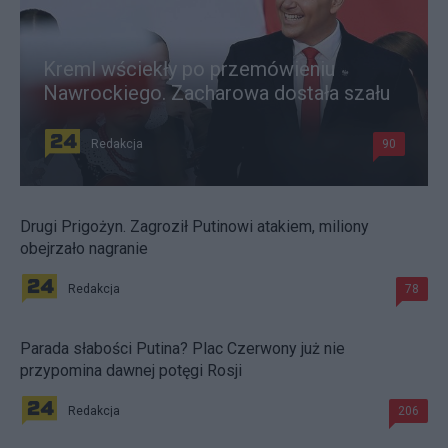
Kreml wściekły po przemówieniu
Nawrockiego. Zacharowa dostała szału
Redakcja
90
Drugi Prigożyn. Zagroził Putinowi atakiem, miliony
obejrzało nagranie
Redakcja
78
Parada słabości Putina? Plac Czerwony już nie
przypomina dawnej potęgi Rosji
Redakcja
206