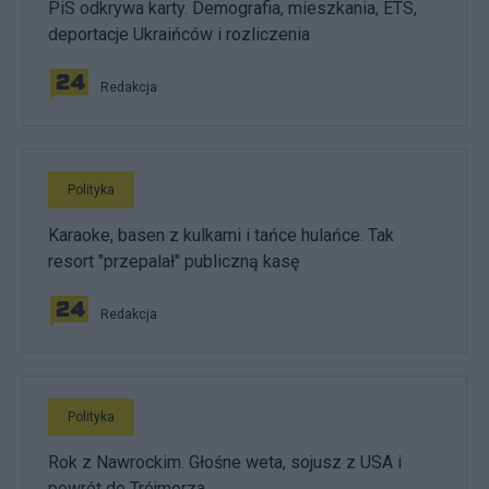
PiS odkrywa karty. Demografia, mieszkania, ETS,
deportacje Ukraińców i rozliczenia
Redakcja
Polityka
Karaoke, basen z kulkami i tańce hulańce. Tak
resort "przepalał" publiczną kasę
Redakcja
Polityka
Rok z Nawrockim. Głośne weta, sojusz z USA i
powrót do Trójmorza