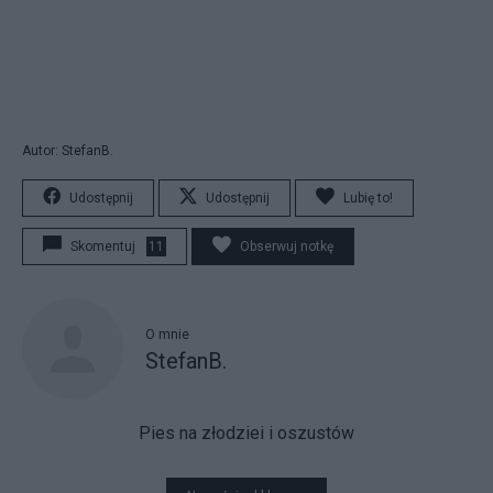
Autor: StefanB.
Udostępnij
Udostępnij
Lubię to!
Skomentuj
11
Obserwuj notkę
O mnie
StefanB.
Pies na złodziei i oszustów