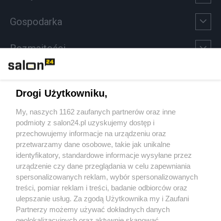
Gospodarka
Rozmaitości
Technologie
Drogi Użytkowniku,
Sport
My, naszych 1162 zaufanych partnerów oraz inne
podmioty z salon24.pl uzyskujemy dostęp i
Społeczeństwo
przechowujemy informacje na urządzeniu oraz
przetwarzamy dane osobowe, takie jak unikalne
Kultura
identyfikatory, standardowe informacje wysyłane przez
urządzenie czy dane przeglądania w celu zapewniania
spersonalizowanych reklam, wybór spersonalizowanych
treści, pomiar reklam i treści, badanie odbiorców oraz
ulepszanie usług. Za zgodą Użytkownika my i Zaufani
X
Facebook
Instagram
Youtube
Partnerzy możemy używać dokładnych danych
geolokalizacyjnych oraz aktywnie skanować