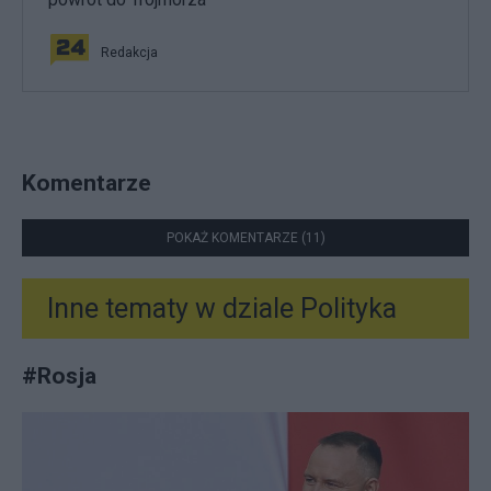
Redakcja
Komentarze
POKAŻ KOMENTARZE (11)
Inne tematy w dziale
Polityka
#
Rosja