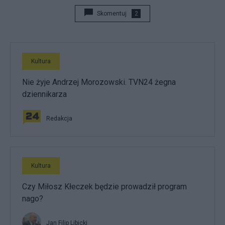
Skomentuj
2
Kultura
Nie żyje Andrzej Morozowski. TVN24 żegna
dziennikarza
Redakcja
Kultura
Czy Miłosz Kłeczek będzie prowadził program
nago?
Jan Filip Libicki