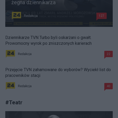
żegna dziennikarza
Redakcja
127
Dziennikarze TVN Turbo byli oskarżani o gwałt.
Prowomocny wyrok po zniszczonych karierach
Redakcja
22
Przejęcie TVN zahamowane do wyborów? Wyciekł list do
pracowników stacji
Redakcja
40
#
Teatr