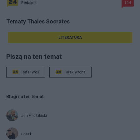
Redakcja
104
Tematy Thales Socrates
LITERATURA
Piszą na ten temat
Rafał Woś
Hirek Wrona
Blogi na ten temat
Jan Filip Libicki
report