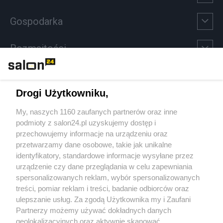
Gospodarka
Rozmaitości
Technologie
Drogi Użytkowniku,
Sport
My, naszych 1160 zaufanych partnerów oraz inne
podmioty z salon24.pl uzyskujemy dostęp i
Społeczeństwo
przechowujemy informacje na urządzeniu oraz
przetwarzamy dane osobowe, takie jak unikalne
Kultura
identyfikatory, standardowe informacje wysyłane przez
urządzenie czy dane przeglądania w celu zapewniania
spersonalizowanych reklam, wybór spersonalizowanych
treści, pomiar reklam i treści, badanie odbiorców oraz
ulepszanie usług. Za zgodą Użytkownika my i Zaufani
X
Facebook
Instagram
Youtube
Partnerzy możemy używać dokładnych danych
geolokalizacyjnych oraz aktywnie skanować