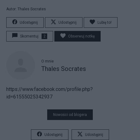
Autor: Thales Socrates
Udostępnij
Udostępnij
Lubię to!
Skomentuj
2
Obserwuj notkę
O mnie
Thales Socrates
https://www.facebook.com/profile.php?
id=61555025342937
Nowości od blogera
Udostępnij
Udostępnij