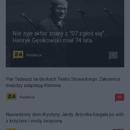
Nie żyje aktor znany z "07 zgłoś się".
Henryk Gęsikowski miał 74 lata
Redakcja
1
Pan Tadeusz na deskach Teatru Słowackiego. Zakonnica
miażdży adaptację Klemma
Redakcja
96
Nawiedzony dom Krystyny Jandy. Artystka biegała po willi
z krzyżem i wodą święconą