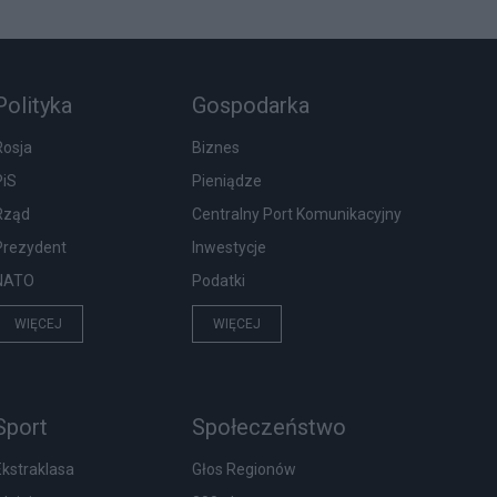
Polityka
Gospodarka
Rosja
Biznes
PiS
Pieniądze
Rząd
Centralny Port Komunikacyjny
Prezydent
Inwestycje
NATO
Podatki
WIĘCEJ
WIĘCEJ
Sport
Społeczeństwo
Ekstraklasa
Głos Regionów