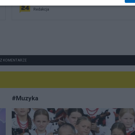
Redakcja
Ż KOMENTARZE
#
Muzyka