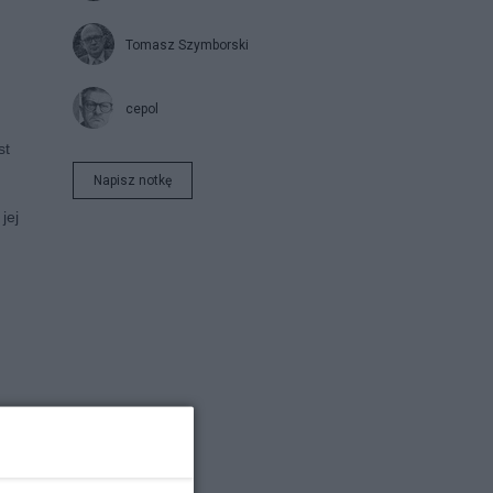
Tomasz Szymborski
cepol
st
Napisz notkę
jej