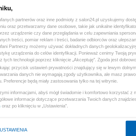
niku,
fanych partnerów oraz inne podmioty z salon24.pl uzyskujemy dost
komentuj
Obserwuj notkę
niu oraz przetwarzamy dane osobowe, takie jak unikalne identyfikat
przez urządzenie czy dane przeglądania w celu zapewniania sperson
ych treści, pomiar reklam i treści, badanie odbiorców oraz ulepszan
fani Partnerzy możemy używać dokładnych danych geolokalizacyjn
Kultura
tykę urządzenia do celów identyfikacji. Ponieważ cenimy Twoją pry
z tych technologii poprzez kliknięcie „Akceptuję”. Zgoda jest dobro
Rocznica pogromu w Jedwabnem. Oficjalne obchody i
kontrowersje
ikając przycisk ustawień prywatności znajdujący się w lewym dolny
etwarzania danych nie wymagają zgody użytkownika, ale masz prawo 
. Preferencje będą miały zastosowania tylko na tej witrynie.
Redakcja
szymi informacjami, abyś mógł świadomie i komfortowo korzystać z
gółowe informacje dotyczące przetwarzania Twoich danych znajdzi
s
oraz po kliknięciu w „Ustawienia”.
Kultura
Rocznica Poznańskiego Czerwca 1956. Nowa
USTAWIENIA
inicjatywa prezydenta Nawrockiego