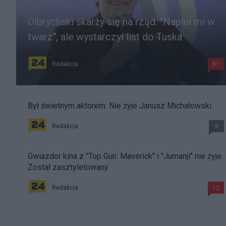
Olbrychski skarży się na rząd. "Napluł mi w
twarz", ale wystarczył list do Tuska
Redakcja
81
Był świetnym aktorem. Nie żyje Janusz Michałowski
Redakcja
8
Gwiazdor kina z "Top Gun: Maverick" i "Jumanji" nie żyje.
Został zasztyletowany
Redakcja
12