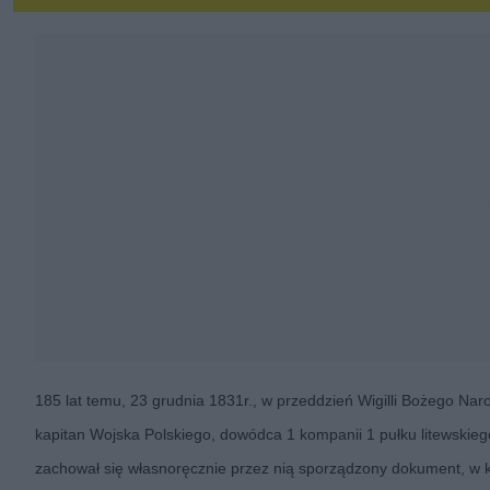
185 lat temu, 23 grudnia 1831r., w przeddzień Wigilli Bożego Naro
kapitan Wojska Polskiego, dowódca 1 kompanii 1 pułku litewskieg
zachował się własnoręcznie przez nią sporządzony dokument, w k