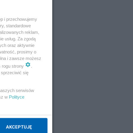
ęp i przechowujemy
ory, standardowe
alizowanych reklam,
ie usług. Za zgodą
ych oraz aktywnie
watność, prosimy o
wolna i zawsze możesz
m rogu strony
.
sprzeciwić się
 naszych serwisów
esz w
Polityce
AKCEPTUJĘ