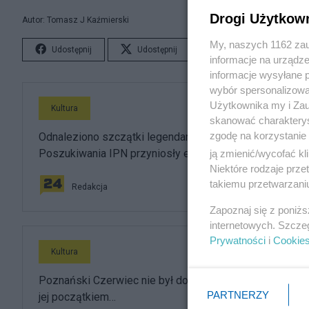
Drogi Użytkow
Autor: Tomasz J Kaźmierski
My, naszych 1162 zau
Udostępnij
Udostępnij
Lubię to!
S
informacje na urządze
informacje wysyłane 
wybór spersonalizowan
Użytkownika my i Zau
Kultura
skanować charakterys
zgodę na korzystanie 
Odnaleziono szczątki legendarnego "Roja".
Poszukiwania IPN przyniosły efekt
ją zmienić/wycofać kl
Niektóre rodzaje prz
takiemu przetwarzaniu
Redakcja
Zapoznaj się z poniż
internetowych. Szcze
Prywatności
i
Cookie
Kultura
Poznański Czerwiec nie był dodatkiem do historii. Był
PARTNERZY
jej początkiem…