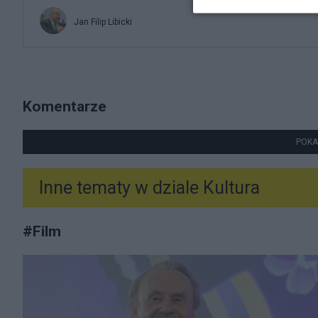
Jan Filip Libicki
Komentarze
POKA
Inne tematy w dziale
Kultura
#
Film