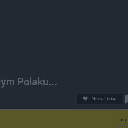
dym Polaku...
Obserwuj notkę
BLO