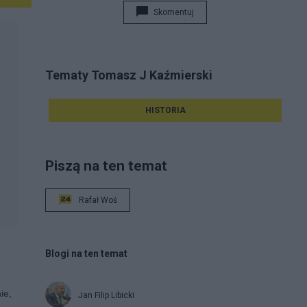
Skomentuj
Tematy Tomasz J Kaźmierski
HISTORIA
Piszą na ten temat
Rafał Woś
Blogi na ten temat
ie,
Jan Filip Libicki