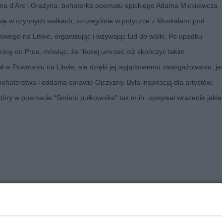
na d’Arc i Graży
na, bohaterka poematu epickiego Adama Mickiewicza
ła się w czynnych walkach, szczególnie w potyczce z Moskalami pod
owego na Litwie, organizując i wzywając lud do walki. Po upadku
anicę do Prus, mówiąc, że “lepiej umrzeć niż skończyć takim
ał w Powstaniu na Litwie, ale dzięki jej wyjątkowemu zaangażowaniu, je
ohaterstwa i oddania sprawie Ojczyzny. Była inspiracją dla artystów,
który w poemacie “Śmierć pułkownika” tak m.in. opisywał wrażenie jakie 