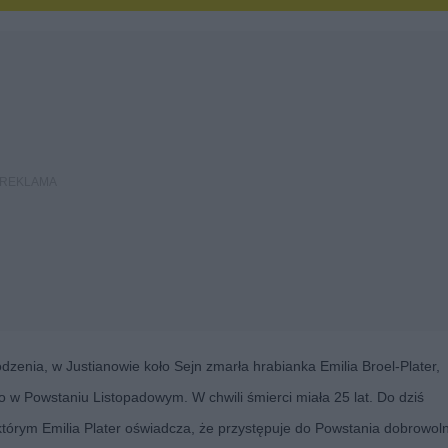
dzenia, w Justianowie koło Sejn zmarła hrabianka Emilia Broel-Plater,
o w Powstaniu Listopadowym. W chwili śmierci miała 25 lat. Do dziś
tórym Emilia Plater oświadcza, że przystępuje do Powstania dobrowoln