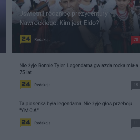
Uświetnił rocznicę prezydentury
Nawrockiego. Kim jest Eldo?
Redakcja
78
Nie żyje Bonnie Tyler. Legendarna gwiazda rocka miała
75 lat
Redakcja
15
Ta piosenka była legendarna. Nie żyje głos przeboju
"Y.M.C.A."
Redakcja
11