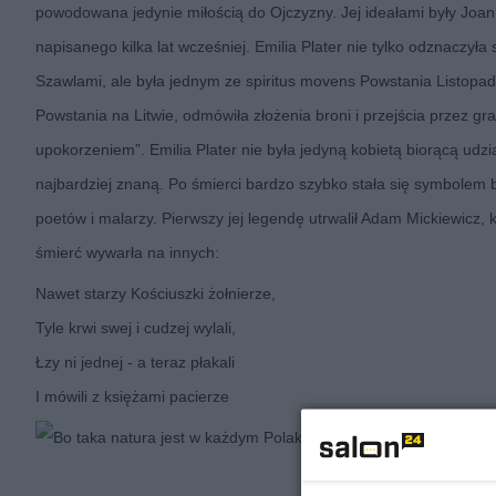
powodowana jedynie miłością do Ojczyzny. Jej ideałami były Joan
napisanego kilka lat wcześniej. Emilia Plater nie tylko odznaczy
Szawlami, ale była jednym ze spiritus movens Powstania Listopad
Powstania na Litwie, odmówiła złożenia broni i przejścia przez gr
upokorzeniem”. Emilia Plater nie była jedyną kobietą biorącą udzi
najbardziej znaną. Po śmierci bardzo szybko stała się symbolem b
poetów i malarzy. Pierwszy jej legendę utrwalił Adam Mickiewicz, 
śmierć wywarła na innych:
Nawet starzy Kościuszki żołnierze,
Tyle krwi swej i cudzej wylali,
Łzy ni jednej - a teraz płakali
I mówili z księżami pacierze