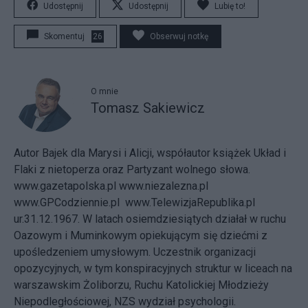
Udostępnij
Udostępnij
Lubię to!
Skomentuj
26
Obserwuj notkę
O mnie
Tomasz Sakiewicz
Autor Bajek dla Marysi i Alicji, współautor książek Układ i
Flaki z nietoperza oraz Partyzant wolnego słowa.
www.gazetapolska.pl
www.niezalezna.pl
www.GPCodziennie.pl
www.TelewizjaRepublika.pl
ur.31.12.1967. W latach osiemdziesiątych działał w ruchu
Oazowym i Muminkowym opiekującym się dziećmi z
upośledzeniem umysłowym. Uczestnik organizacji
opozycyjnych, w tym konspiracyjnych struktur w liceach na
warszawskim Żoliborzu, Ruchu Katolickiej Młodzieży
Niepodległościowej, NZS wydział psychologii.