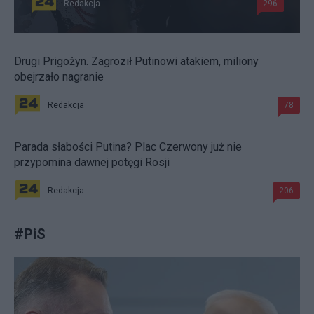
Redakcja
296
Drugi Prigożyn. Zagroził Putinowi atakiem, miliony
obejrzało nagranie
Redakcja
78
Parada słabości Putina? Plac Czerwony już nie
przypomina dawnej potęgi Rosji
Redakcja
206
#
PiS