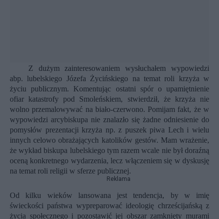
Z dużym zainteresowaniem wysłuchałem wypowiedzi
abp. lubelskiego Józefa Życińskiego na temat roli krzyża w
życiu publicznym. Komentując ostatni spór o upamiętnienie
ofiar katastrofy pod Smoleńskiem, stwierdził, że krzyża nie
wolno przemalowywać na biało-czerwono. Pomijam fakt, że w
wypowiedzi arcybiskupa nie znalazło się żadne odniesienie do
pomysłów prezentacji krzyża np. z puszek piwa Lech i wielu
innych celowo obrażających katolików gestów. Mam wrażenie,
że wykład biskupa lubelskiego tym razem wcale nie był doraźną
oceną konkretnego wydarzenia, lecz włączeniem się w dyskusję
na temat roli religii w sferze publicznej.
Reklama
Od kilku wieków lansowana jest tendencja, by w imię
świeckości państwa wypreparować ideologię chrześcijańską z
życia społecznego i pozostawić jej obszar zamknięty murami