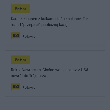
Polityka
Karaoke, basen z kulkami i tańce hulańce. Tak
resort "przepalał" publiczną kasę
Redakcja
Polityka
Rok z Nawrockim. Głośne weta, sojusz z USA i
powrót do Trójmorza
Redakcja