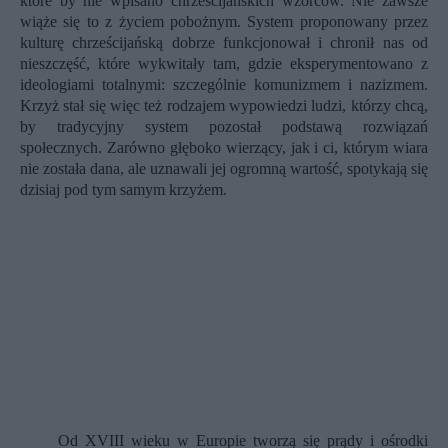
które by nie wpisano chrześcijańskich wzorców. Nie zawsze
wiąże się to z życiem pobożnym. System proponowany przez
kulturę chrześcijańską dobrze funkcjonował i chronił nas od
nieszczęść, które wykwitały tam, gdzie eksperymentowano z
ideologiami totalnymi: szczególnie komunizmem i nazizmem.
Krzyż stał się więc też rodzajem wypowiedzi ludzi, którzy chcą,
by tradycyjny system pozostał podstawą rozwiązań
społecznych. Zarówno głęboko wierzący, jak i ci, którym wiara
nie została dana, ale uznawali jej ogromną wartość, spotykają się
dzisiaj pod tym samym krzyżem.
Od XVIII wieku w Europie tworzą się prądy i ośrodki