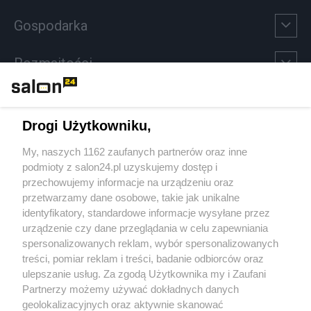
Gospodarka
Rozmaitości
Technologie
Drogi Użytkowniku,
Sport
My, naszych 1162 zaufanych partnerów oraz inne
podmioty z salon24.pl uzyskujemy dostęp i
Społeczeństwo
przechowujemy informacje na urządzeniu oraz
przetwarzamy dane osobowe, takie jak unikalne
Kultura
identyfikatory, standardowe informacje wysyłane przez
urządzenie czy dane przeglądania w celu zapewniania
spersonalizowanych reklam, wybór spersonalizowanych
treści, pomiar reklam i treści, badanie odbiorców oraz
ulepszanie usług. Za zgodą Użytkownika my i Zaufani
X
Facebook
Instagram
Youtube
Partnerzy możemy używać dokładnych danych
geolokalizacyjnych oraz aktywnie skanować