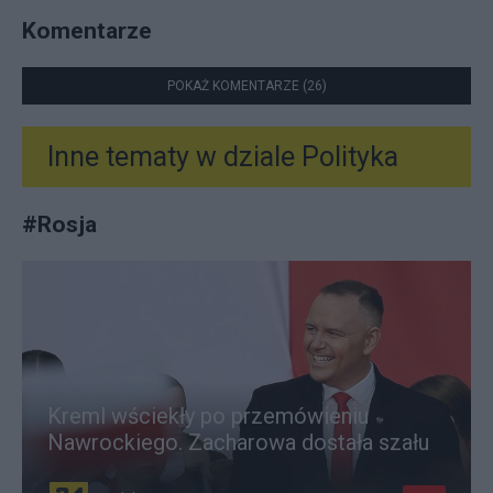
Komentarze
POKAŻ KOMENTARZE (26)
Inne tematy w dziale
Polityka
#
Rosja
Kreml wściekły po przemówieniu
Nawrockiego. Zacharowa dostała szału