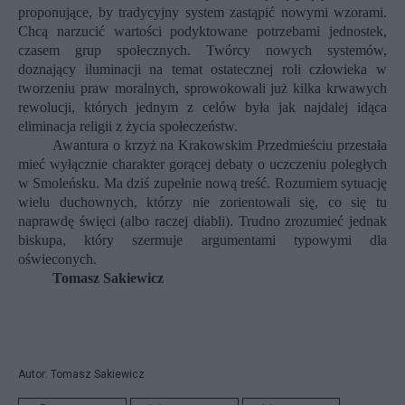
proponujące, by tradycyjny system zastąpić nowymi wzorami.
Chcą narzucić wartości podyktowane potrzebami jednostek,
czasem grup społecznych. Twórcy nowych systemów,
doznający iluminacji na temat ostatecznej roli człowieka w
tworzeniu praw moralnych, sprowokowali już kilka krwawych
rewolucji, których jednym z celów była jak najdalej idąca
eliminacja religii z życia społeczeństw.
Awantura o krzyż na Krakowskim Przedmieściu przestała
mieć wyłącznie charakter gorącej debaty o uczczeniu poległych
w Smoleńsku. Ma dziś zupełnie nową treść. Rozumiem sytuację
wielu duchownych, którzy nie zorientowali się, co się tu
naprawdę święci (albo raczej diabli). Trudno zrozumieć jednak
biskupa, który szermuje argumentami typowymi dla
oświeconych.
Tomasz Sakiewicz
Autor: Tomasz Sakiewicz