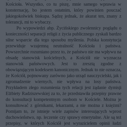
Kościoła. Wszystko, co tu piszę, mnie samego wprawia w
konsternację, bo jestem ostatnim, który powinien pouczać
jakiegokolwiek biskupa. Sądzę jednak, że akurat ten, znany z
tolerancji, mi to wybaczy.
Po wypowiedzi abp. Życińskiego zwolennicy poglądu o
konieczności separacji religii z życia publicznego zyskali bardzo
silne wsparcie dla tego sposobu myślenia. Polska konstytucja
przewiduje wzajemną neutralność Kościoła i państwa.
Powszechnie rozumiano przez to, że państwo nie ma wpływu na
obsadę stanowisk kościelnych, a Kościół nie wyznacza
stanowisk państwowych. Jest to zresztą zgodne z
obowiązującym kodeksem kanonicznym. Jednak to nie oznacza,
że Kościół, pojmowany zarówno jako urząd nauczycielski, jak i
zgromadzenie wiernych, nie wpływa na losy państwa.
Przykładem złego rozumienia tych relacji jest żądanie dymisji
Elżbiety Radziszewskiej za to, że przedstawiła przepisy prawne
do konsultacji kompetentnym osobom w Kościele. Można je
konsultować z górnikami, lekarzami, a nie można z księżmi?
Pomijam to, że istnieje wiele zapisów interesujących wprost
duchowieństwo, np. leczenie czy sprawy emerytalne. Ale są też
przepisy, w których Kościół jest wyrazicielem opinii ludzi