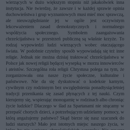
wierzących w dużo większym stopniu niż jakakolwiek inna
instytucja. Nie twierdzę, że zawsze i w każdej sprawie opinia
duchowieństwa i grup wyznaniowych musi mieć moc sprawczą,
ale nieuwzględnianie jej w ogóle jest oczywistym
lekceważeniem zasad demokratycznych i normalnego
współżycia społecznego. Symbolem zaangażowania
chrześcijaństwa w przestrzeń publiczną są właśnie krzyże. To
rodzaj wypowiedzi ludzi wierzących wobec otaczającego
świata. W podobnie czytelny sposób wypowiadają się też inne
religie. Jednak nie można dzisiaj traktować chrześcijaństwa w
Polsce jak nowej religii będącej wysepką w morzu innowierców
i ateistów. Szczególna rola religii Chrystusa polega na tym, że
zorganizowała ona nasze życie społeczne, kulturalne i
państwowe. Nie da się dyskutować o kodeksie karnym,
cywilnym czy rodzinnym bez uwzględnienia ponadtysiącletniej
tradycji przenikania się zasad płynących z tej nauki. Czym
kierujemy się, wspierając monogamię w rodzinach albo chroniąc
życie ludzkie? Dlaczego w ślad za Spartanami nie strącamy w
przepaść chorych dzieci, a potrzebującym udzielamy pomocy, w
którą angażujemy państwo? Skąd bierze się nasz szacunek do
ludzi starszych? Mało jest istotnych miejsc naszego życia, w