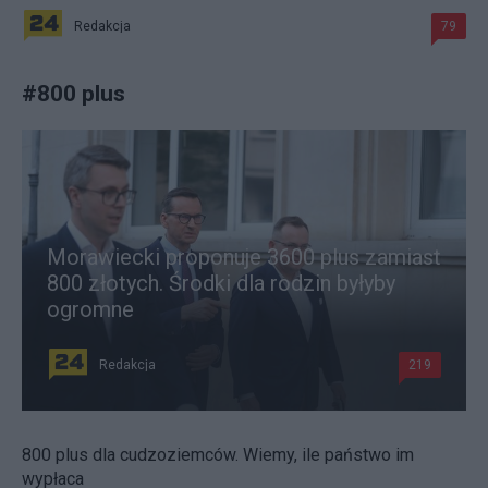
Redakcja
79
#
800 plus
Morawiecki proponuje 3600 plus zamiast
800 złotych. Środki dla rodzin byłyby
ogromne
Redakcja
219
800 plus dla cudzoziemców. Wiemy, ile państwo im
wypłaca