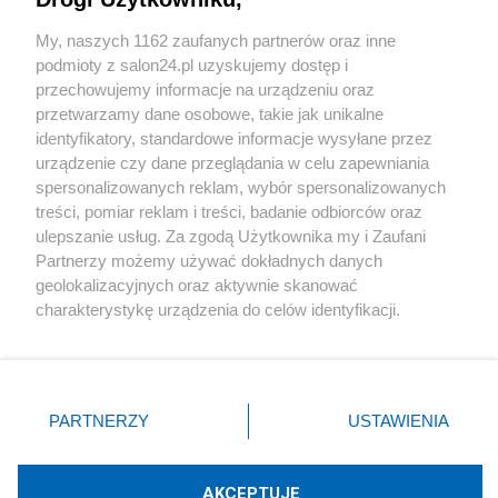
Sport
My, naszych 1162 zaufanych partnerów oraz inne
podmioty z salon24.pl uzyskujemy dostęp i
Społeczeństwo
przechowujemy informacje na urządzeniu oraz
przetwarzamy dane osobowe, takie jak unikalne
Kultura
identyfikatory, standardowe informacje wysyłane przez
urządzenie czy dane przeglądania w celu zapewniania
spersonalizowanych reklam, wybór spersonalizowanych
treści, pomiar reklam i treści, badanie odbiorców oraz
ulepszanie usług. Za zgodą Użytkownika my i Zaufani
X
Facebook
Instagram
Youtube
Partnerzy możemy używać dokładnych danych
geolokalizacyjnych oraz aktywnie skanować
charakterystykę urządzenia do celów identyfikacji.
Web Content Media sp. z o. o. © 2022
Ponieważ cenimy Twoją prywatność, prosimy o zgodę na
korzystanie z tych technologii poprzez kliknięcie
„Akceptuję”. Zgoda jest dobrowolna i zawsze możesz ją
Pomoc
O nas
Praca
Reklama
Kontakt
zmienić/wycofać klikając przycisk ustawień prywatności
PARTNERZY
USTAWIENIA
znajdujący się w lewym dolnym rogu strony
. Niektóre
rodzaje przetwarzania danych nie wymagają zgody
użytkownika, ale masz prawo sprzeciwić się takiemu
AKCEPTUJĘ