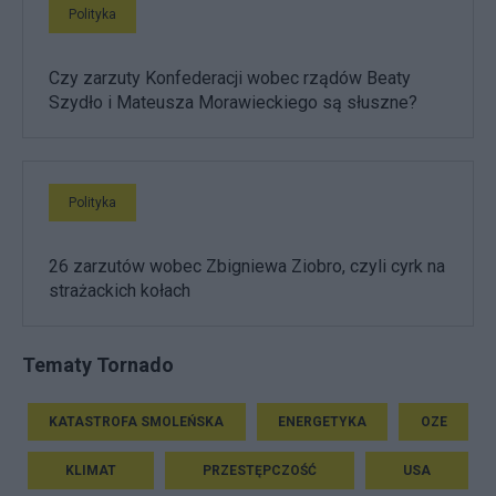
Polityka
Czy zarzuty Konfederacji wobec rządów Beaty
Szydło i Mateusza Morawieckiego są słuszne?
Polityka
26 zarzutów wobec Zbigniewa Ziobro, czyli cyrk na
strażackich kołach
Tematy Tornado
KATASTROFA SMOLEŃSKA
ENERGETYKA
OZE
KLIMAT
PRZESTĘPCZOŚĆ
USA