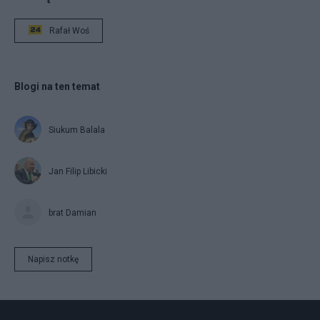
Rafał Woś
Blogi na ten temat
Siukum Balala
Jan Filip Libicki
brat Damian
Napisz notkę