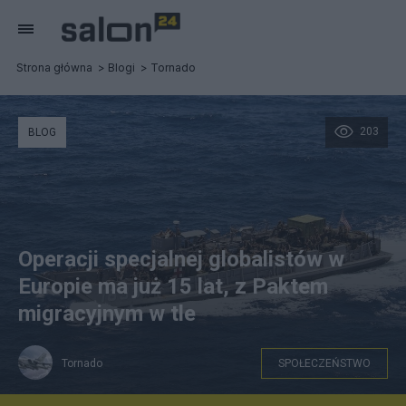
Strona główna
Blogi
Tornado
203
BLOG
Operacji specjalnej globalistów w
Europie ma już 15 lat, z Paktem
migracyjnym w tle
Tornado
SPOŁECZEŃSTWO
Tornado