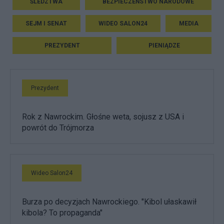
ŚLEDZTWA
BEZPIECZEŃSTWO NARODOWE
SEJM I SENAT
WIDEO SALON24
MEDIA
PREZYDENT
PIENIĄDZE
Prezydent
Rok z Nawrockim. Głośne weta, sojusz z USA i
powrót do Trójmorza
Wideo Salon24
Burza po decyzjach Nawrockiego. "Kibol ułaskawił
kibola? To propaganda"