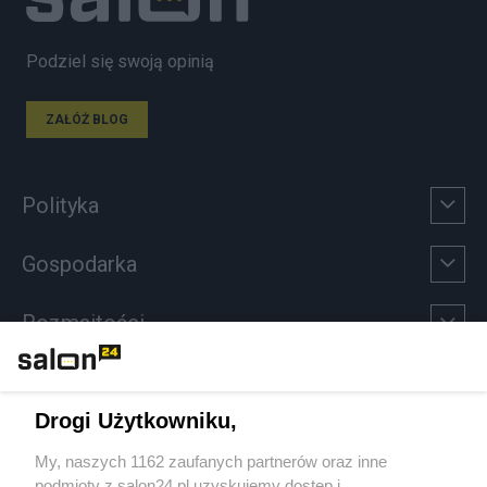
Podziel się swoją opinią
ZAŁÓŻ BLOG
Polityka
Gospodarka
Rozmaitości
Technologie
Drogi Użytkowniku,
Sport
My, naszych 1162 zaufanych partnerów oraz inne
podmioty z salon24.pl uzyskujemy dostęp i