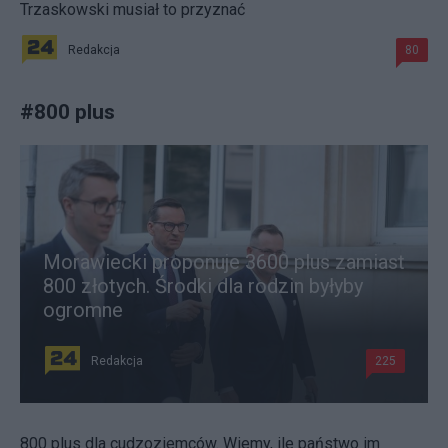
Trzaskowski musiał to przyznać
Redakcja
80
#
800 plus
Morawiecki proponuje 3600 plus zamiast
800 złotych. Środki dla rodzin byłyby
ogromne
Redakcja
225
800 plus dla cudzoziemców. Wiemy, ile państwo im