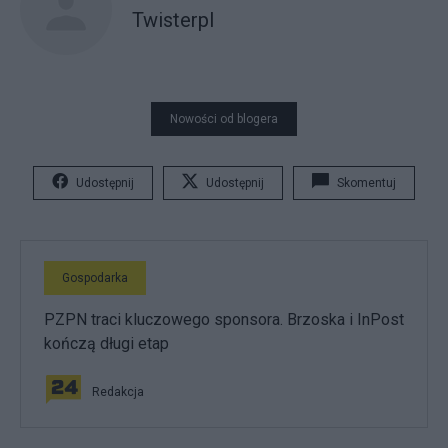
Twisterpl
Nowości od blogera
Udostępnij
Udostępnij
Skomentuj
Gospodarka
PZPN traci kluczowego sponsora. Brzoska i InPost
kończą długi etap
Redakcja