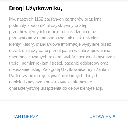
Drogi Użytkowniku,
Sport
My, naszych 1162 zaufanych partnerów oraz inne
podmioty z salon24.pl uzyskujemy dostęp i
Społeczeństwo
przechowujemy informacje na urządzeniu oraz
przetwarzamy dane osobowe, takie jak unikalne
Kultura
identyfikatory, standardowe informacje wysyłane przez
urządzenie czy dane przeglądania w celu zapewniania
spersonalizowanych reklam, wybór spersonalizowanych
treści, pomiar reklam i treści, badanie odbiorców oraz
ulepszanie usług. Za zgodą Użytkownika my i Zaufani
X
Facebook
Instagram
Youtube
Partnerzy możemy używać dokładnych danych
geolokalizacyjnych oraz aktywnie skanować
charakterystykę urządzenia do celów identyfikacji.
Web Content Media sp. z o. o. © 2022
Ponieważ cenimy Twoją prywatność, prosimy o zgodę na
korzystanie z tych technologii poprzez kliknięcie
„Akceptuję”. Zgoda jest dobrowolna i zawsze możesz ją
Pomoc
O nas
Praca
Reklama
Kontakt
zmienić/wycofać klikając przycisk ustawień prywatności
PARTNERZY
USTAWIENIA
znajdujący się w lewym dolnym rogu strony
. Niektóre
rodzaje przetwarzania danych nie wymagają zgody