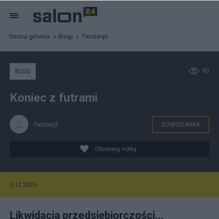
Strona główna
Blogi
Twisterpl
90
BLOG
Koniec z futrami
Twisterpl
GOSPODARKA
Obserwuj notkę
3.12.2025
Likwidacja przedsiębiorczości...