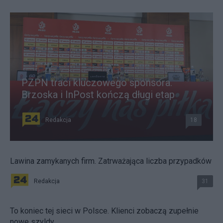
PZPN traci kluczowego sponsora.
Brzoska i InPost kończą długi etap
Redakcja
18
Lawina zamykanych firm. Zatrważająca liczba przypadków
Redakcja
31
To koniec tej sieci w Polsce. Klienci zobaczą zupełnie
nowe szyldy