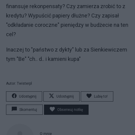
finansuje rekonpensaty? Czy zamierza zrobić to z
kredytu? Wypuścić papiery dłużne? Czy zapisał
"odkładanie coroczne" pieniędzy w budżecie na ten
cel?
Inaczej to "państwo z dykty" lub za Sienkiewiczem
tym "Be" "ch.. d.. i kamieni kupa"
Autor: Twisterpl
Udostępnij
Udostępnij
Lubię to!
Skomentuj
Obserwuj notkę
O mnie