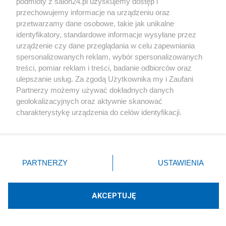
podmioty z salon24.pl uzyskujemy dostęp i
Rafał Woś
przechowujemy informacje na urządzeniu oraz
przetwarzamy dane osobowe, takie jak unikalne
identyfikatory, standardowe informacje wysyłane przez
urządzenie czy dane przeglądania w celu zapewniania
Blogi na ten temat
spersonalizowanych reklam, wybór spersonalizowanych
treści, pomiar reklam i treści, badanie odbiorców oraz
threeme-ww
ulepszanie usług. Za zgodą Użytkownika my i Zaufani
Partnerzy możemy używać dokładnych danych
geolokalizacyjnych oraz aktywnie skanować
Jan Filip Libicki
charakterystykę urządzenia do celów identyfikacji.
Ponieważ cenimy Twoją prywatność, prosimy o zgodę na
korzystanie z tych technologii poprzez kliknięcie
Independent Trader
„Akceptuję”. Zgoda jest dobrowolna i zawsze możesz ją
zmienić/wycofać klikając przycisk ustawień prywatności
PARTNERZY
USTAWIENIA
Napisz notkę
znajdujący się w lewym dolnym rogu strony
. Niektóre
rodzaje przetwarzania danych nie wymagają zgody
użytkownika, ale masz prawo sprzeciwić się takiemu
AKCEPTUJĘ
przetwarzaniu. Preferencje będą miały zastosowania tylko
na tej witrynie.