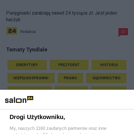
Pielęgniarki zarabiają nawet 24 tysiące zł. Jest jeden
haczyk
Redakcja
22
Tematy Tyndlale
EMERYTURY
PREZYDENT
HISTORIA
NIEPEŁNOSPRAWNI
PRAWO
SĄDOWNICTWO
SEJM I SENAT
RELIGIA
PODATKI
SZTUKA
Drogi Użytkowniku,
Piszą na ten temat
My, naszych 1160 zaufanych partnerów oraz inne