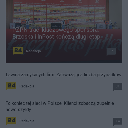
PZPN traci kluczowego sponsora.
Brzoska i InPost kończą długi etap
Redakcja
17
Lawina zamykanych firm. Zatrważająca liczba przypadków
Redakcja
31
To koniec tej sieci w Polsce. Klienci zobaczą zupełnie
nowe szyldy
Redakcja
14