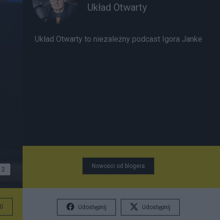
Układ Otwarty
Układ Otwarty to niezależny podcast Igora Janke
Nowości od blogera
2
G
Udostępnij
Udostępnij