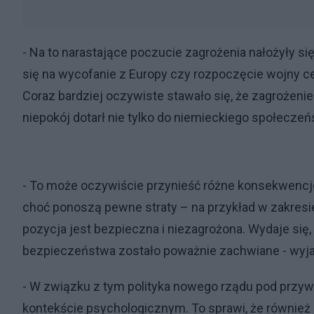
- Na to narastające poczucie zagrożenia nałożyły s
się na wycofanie z Europy czy rozpoczęcie wojny cel
Coraz bardziej oczywiste stawało się, że zagrożenie 
niepokój dotarł nie tylko do niemieckiego społeczeńs
- To może oczywiście przynieść różne konsekwencje
choć ponoszą pewne straty – na przykład w zakresie
pozycja jest bezpieczna i niezagrożona. Wydaje się
bezpieczeństwa zostało poważnie zachwiane - wyjaś
- W związku z tym polityka nowego rządu pod pr
kontekście psychologicznym. To sprawi, że również