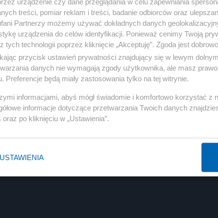
przez urządzenie czy dane przeglądania w celu zapewniania sperson
ych treści, pomiar reklam i treści, badanie odbiorców oraz ulepszan
fani Partnerzy możemy używać dokładnych danych geolokalizacyjn
tykę urządzenia do celów identyfikacji. Ponieważ cenimy Twoją pry
z tych technologii poprzez kliknięcie „Akceptuję”. Zgoda jest dobro
ikając przycisk ustawień prywatności znajdujący się w lewym dolny
etwarzania danych nie wymagają zgody użytkownika, ale masz prawo 
. Preferencje będą miały zastosowania tylko na tej witrynie.
szymi informacjami, abyś mógł świadomie i komfortowo korzystać z
gółowe informacje dotyczące przetwarzania Twoich danych znajdzi
s
oraz po kliknięciu w „Ustawienia”.
USTAWIENIA