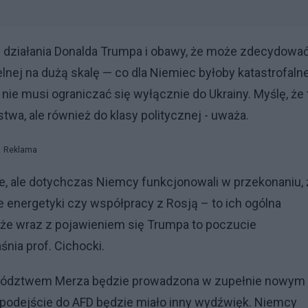
ię działania Donalda Trumpa i obawy, że może zdecydowa
nej na dużą skalę — co dla Niemiec byłoby katastrofalne
nie musi ograniczać się wyłącznie do Ukrainy. Myślę, że 
twa, ale również do klasy politycznej - uważa.
Reklama
, ale dotychczas Niemcy funkcjonowali w przekonaniu, 
 energetyki czy współpracy z Rosją – to ich ogólna
, że wraz z pojawieniem się Trumpa to poczucie
nia prof. Cichocki.
zywództwem Merza będzie prowadzona w zupełnie nowym
 podejście do AFD będzie miało inny wydźwięk. Niemcy