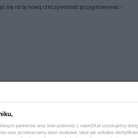
ąć się na tę nową rzeczywistość przygotowywać -
niku,
fanych partnerów oraz inne podmioty z salon24.pl uzyskujemy dost
niu oraz przetwarzamy dane osobowe, takie jak unikalne identyfikat