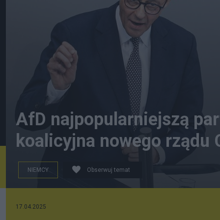
AfD najpopularniejszą p
koalicyjna nowego rządu 
NIEMCY
Obserwuj temat
17.04.2025