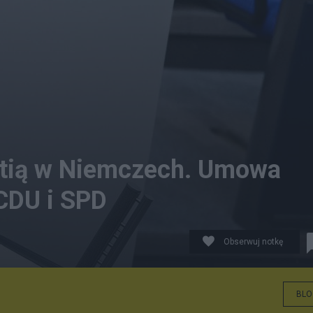
artią w Niemczech. Umowa
CDU i SPD
Obserwuj notkę
BLO