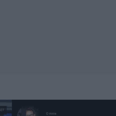
427
O mnie