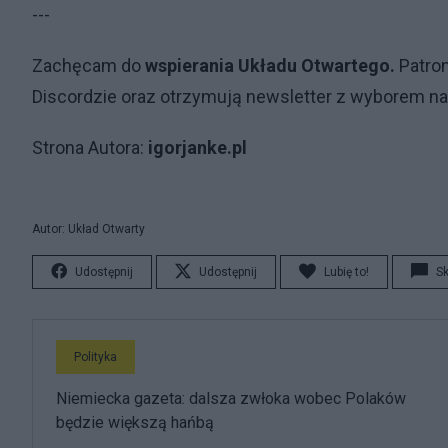
---
Zachęcam do
wspierania Układu Otwartego.
Patron
Discordzie oraz otrzymują newsletter z wyborem naj
Strona Autora:
igorjanke.pl
Autor: Układ Otwarty
Udostępnij
Udostępnij
Lubię to!
S
Polityka
Niemiecka gazeta: dalsza zwłoka wobec Polaków
będzie większą hańbą