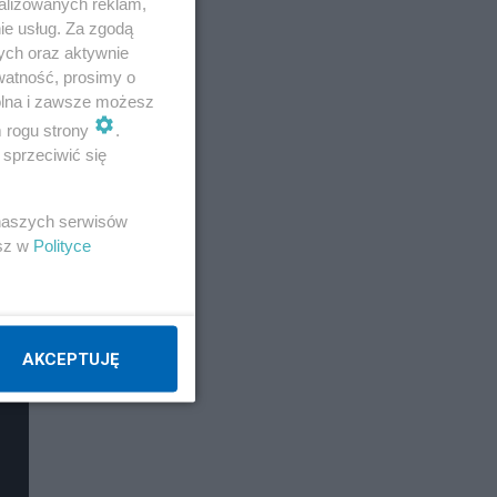
alizowanych reklam,
ie usług. Za zgodą
ych oraz aktywnie
watność, prosimy o
wolna i zawsze możesz
m rogu strony
.
sprzeciwić się
 naszych serwisów
esz w
Polityce
AKCEPTUJĘ