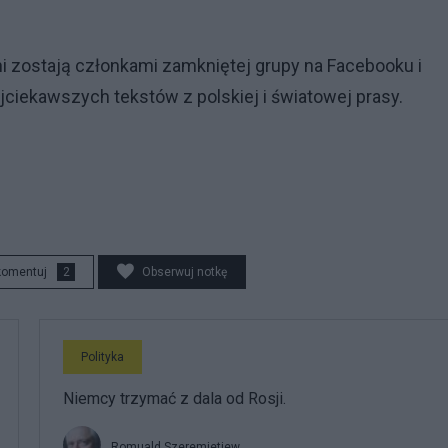
i zostają członkami zamkniętej grupy na Facebooku i
ciekawszych tekstów z polskiej i światowej prasy.
komentuj
2
Obserwuj notkę
Polityka
Niemcy trzymać z dala od Rosji.
Romuald Szeremietiew