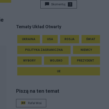
Skomentuj
2
ie
Tematy Układ Otwarty
UKRAINA
USA
ROSJA
ŚWIAT
POLITYKA ZAGRANICZNA
NIEMCY
WYBORY
WOJSKO
PREZYDENT
UE
Piszą na ten temat
Rafał Woś