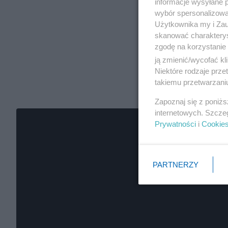
informacje wysyłane 
wybór spersonalizowan
Użytkownika my i Zau
skanować charakterys
zgodę na korzystanie 
ją zmienić/wycofać kl
Niektóre rodzaje prz
takiemu przetwarzaniu
Zapoznaj się z poniż
internetowych. Szcze
Prywatności
i
Cookie
PARTNERZY