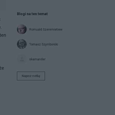
Blogi na ten temat
ć
.
Romuald Szeremietiew
ten
Tomasz Szymborski
skamander
że
Napisz notkę