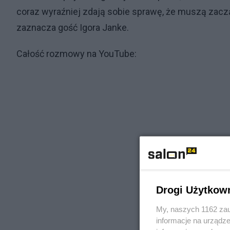
coraz wyraźniej zdają sobie sprawę, że muszą zacz
zaznacza gość Igora Janke.
Całość rozmowy na YouTube:
Drogi Użytkow
My, naszych 1162 zau
informacje na urządze