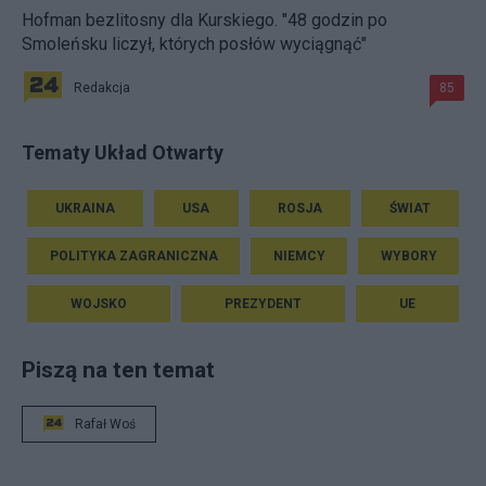
Hofman bezlitosny dla Kurskiego. "48 godzin po
Smoleńsku liczył, których posłów wyciągnąć"
Redakcja
85
Tematy Układ Otwarty
UKRAINA
USA
ROSJA
ŚWIAT
POLITYKA ZAGRANICZNA
NIEMCY
WYBORY
WOJSKO
PREZYDENT
UE
Piszą na ten temat
Rafał Woś