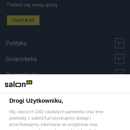
Podziel się swoją opinią
ZAŁÓŻ BLOG
Polityka
Gospodarka
Rozmaitości
Technologie
Drogi Użytkowniku,
Sport
My, naszych 1162 zaufanych partnerów oraz inne
podmioty z salon24.pl uzyskujemy dostęp i
Społeczeństwo
przechowujemy informacje na urządzeniu oraz