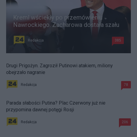
Kreml wściekły po przemówieniu
Nawrockiego. Zacharowa dostała szału
Redakcja
385
Drugi Prigożyn. Zagroził Putinowi atakiem, miliony
obejrzało nagranie
Redakcja
78
Parada słabości Putina? Plac Czerwony już nie
przypomina dawnej potęgi Rosji
Redakcja
206