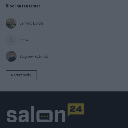
Blogi na ten temat
Jan Filip Libicki
catrw
Zbigniew Kuźmiuk
Napisz notkę