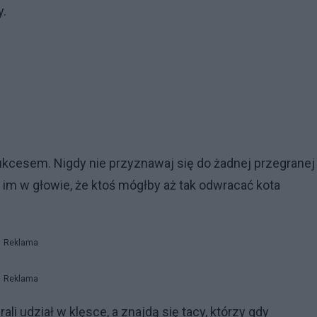
ny.
ukcesem. Nigdy nie przyznawaj się do żadnej przegranej
ę im w głowie, że ktoś mógłby aż tak odwracać kota
Reklama
Reklama
li udział w klęsce, a znajdą się tacy, którzy gdy