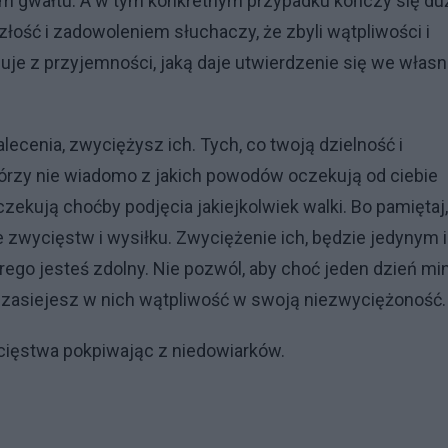
rm gwałtu. A w tym konkretnym przypadku kończy się du
łość i zadowoleniem słuchaczy, że zbyli wątpliwości i
nuje z przyjemności, jaką daje utwierdzenie się we własn
ecenia, zwyciężysz ich. Tych, co twoją dzielność i
którzy nie wiadomo z jakich powodów oczekują od ciebie
zekują choćby podjęcia jakiejkolwiek walki. Bo pamiętaj,
zwycięstw i wysiłku. Zwyciężenie ich, będzie jedynym i
o jesteś zdolny. Nie pozwól, aby choć jeden dzień mi
o zasiejesz w nich wątpliwość w swoją niezwyciężoność.
ycięstwa pokpiwając z niedowiarków.