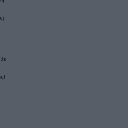
żą
ej
 że
nął