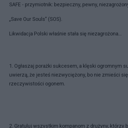
SAFE - przymiotnik: bezpieczny, pewny, niezagrożo
„Save Our Souls” (SOS).
Likwidacja Polski właśnie stała się niezagrożona...
1. Ogłaszaj porażki sukcesem, a klęski ogromnym s
uwierzą, że jesteś niezwyciężony, bo nie zmieści si
rzeczywistości ogonem.
2. Gratuluj wszystkim kompanom z drużyny, którzy bra