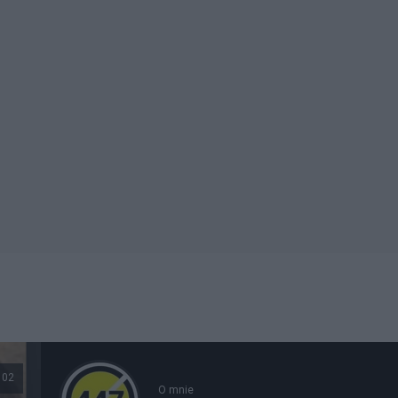
102
O mnie