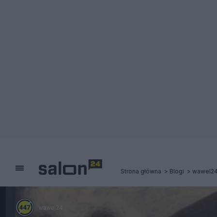
Strona główna
Blogi
wawel2
wawel24