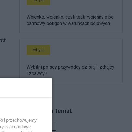
Wojenko, wojenko, czyli teatr wojenny albo
darmowy poligon w warunkach bojowych
ych
Polityka
Wybitni polscy przywódcy dzisiaj - zdrajcy
i zbawcy?
kój
Piszą na ten temat
ęp i przechowujemy
Rafał Woś
ory, standardowe