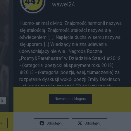
wawel24
Huomo-animal divino. Znajomość harmonii nazywa
się stałością. Znajomość stałości nazywa się
oświeceniem. [...]. Napięcie ducha w sercu nazywa
się uporem. [...] Wiedzący nie zna udawania,
udowadniający nie wie. Nagroda Roczna
„Poetry&Paratheatre” w Dziedzinie Sztuki ♛2012
- (kategoria: poetycki eksperyment roku 2012)
♛2013 - (kategoria: poezja, esej, tłumaczenie) za
rozpętanie dyskusji wokół poezji Emily Dickinson
i wkład do teorii tłumaczeń ED na język polski
========================== ❀
Nowości od blogera
TEMATYCZNA LISTA NOTEK ❀ F I L O Z O F I A ✹
3
AGONIA LOGOSU H I S T O R I A 1.Ludobójstwo.
Odsłona pierwsza. Precedens i wzór 2.
Hołodomor. Ludobójstwo. Odsłona druga. Nowe
G
Udostępnij
Udostępnij
metody 3.10.04.2011 P O S T A C I 1.
Franz Kafka