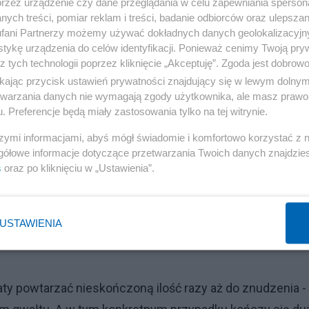
przez urządzenie czy dane przeglądania w celu zapewniania sperson
ych treści, pomiar reklam i treści, badanie odbiorców oraz ulepszan
 poniosłeś klęskę miej wytłumaczenie, że przegrałeś, bo
fani Partnerzy możemy używać dokładnych danych geolokalizacyjn
 często. Powiedz to tylko raz. Raz wystarczy, by
tykę urządzenia do celów identyfikacji. Ponieważ cenimy Twoją pry
z tych technologii poprzez kliknięcie „Akceptuję”. Zgoda jest dobro
ości, obok pojęć “mniejsze zło” i “większe zło” wprowadź
ikając przycisk ustawień prywatności znajdujący się w lewym dolny
na klęska”. Przemówisz tym sposobem wprost do serca tyc
etwarzania danych nie wymagają zgody użytkownika, ale masz prawo 
 wszystko ci zapomną.
. Preferencje będą miały zastosowania tylko na tej witrynie.
szymi informacjami, abyś mógł świadomie i komfortowo korzystać z
e nie rozumieją złożoności walki, są małostkowi a na
gółowe informacje dotyczące przetwarzania Twoich danych znajdzi
rzegrywa, kto nic nie robi. Większość to przysłowie
s
oraz po kliknięciu w „Ustawienia”.
nywały niezależnie od związku z rzeczywistością. Jeśli
 pełną wyższości nad słuchaczami i z błyskiem w oku - 
USTAWIENIA
 tzn. że przegrał właśnie ten, który nic nie robi i przeg
y powtarzać nieskończoną ilość razy aż do znudzenia -