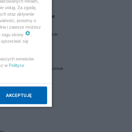
alizowanych reklam,
ie usług. Za zgodą
ych oraz aktywnie
Blogi na ten temat
watność, prosimy o
wolna i zawsze możesz
m rogu strony
.
Jan Filip Libicki
h
sprzeciwić się
catrw
 naszych serwisów
esz w
Polityce
Zbigniew Kuźmiuk
Napisz notkę
nie
AKCEPTUJĘ
rał