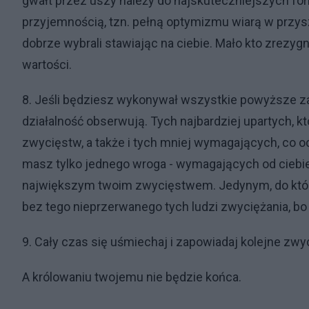
gwałt przez uszy należy do najskuteczniejszych fo
przyjemnością, tzn. pełną optymizmu wiarą w przysz
dobrze wybrali stawiając na ciebie. Mało kto zrezyg
wartości.
8. Jeśli będziesz wykonywał wszystkie powyższe zal
działalność obserwują. Tych najbardziej upartych, 
zwycięstw, a także i tych mniej wymagających, co oc
masz tylko jednego wroga - wymagających od ciebie 
największym twoim zwycięstwem. Jedynym, do któreg
bez tego nieprzerwanego tych ludzi zwyciężania, b
9. Cały czas się uśmiechaj i zapowiadaj kolejne zw
A królowaniu twojemu nie będzie końca.