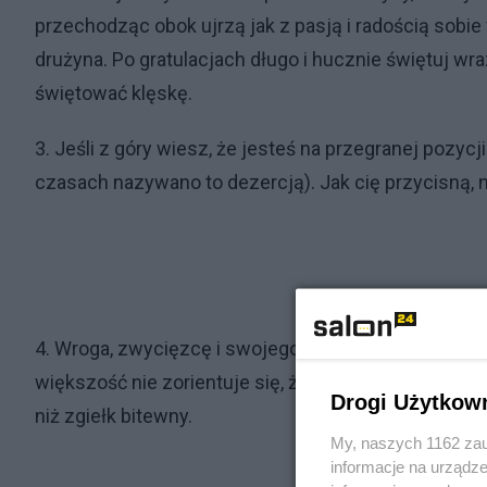
przechodząc obok ujrzą jak z pasją i radością sobie 
drużyna. Po gratulacjach długo i hucznie świętuj wra
świętować klęskę.
3. Jeśli z góry wiesz, że jesteś na przegranej pozycj
czasach nazywano to dezercją). Jak cię przycisną, n
4. Wroga, zwycięzcę i swojego pogromcę nazywaj pr
większość nie zorientuje się, że w ogóle odbyła się 
Drogi Użytkow
niż zgiełk bitewny.
My, naszych 1162 zau
informacje na urządze