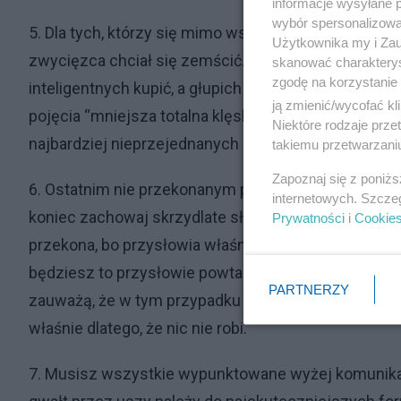
informacje wysyłane 
wybór spersonalizowan
5. Dla tych, którzy się mimo wszystko zorientują, że
Użytkownika my i Zau
zwycięzca chciał się zemścić. Ale nie tłumacz się za
skanować charakterys
zgodę na korzystanie 
inteligentnych kupić, a głupich ogłupić. W ostateczn
ją zmienić/wycofać kl
pojęcia “mniejsza totalna klęska” i “większa total
Niektóre rodzaje prz
najbardziej nieprzejednanych i w zalewie wzruszeń
takiemu przetwarzaniu
Zapoznaj się z poniż
6. Ostatnim nie przekonanym powtarzaj na okrągło, ż
internetowych. Szcze
koniec zachowaj skrzydlate słowo, że tylko ten nie p
Prywatności
i
Cookie
przekona, bo przysłowia właśnie po to są, by przeko
będziesz to przysłowie powtarzał z miną zwycięzcy,
PARTNERZY
zauważą, że w tym przypadku było dokładnie odwrotnie,
właśnie dlatego, że nic nie robi.
7. Musisz wszystkie wypunktowane wyżej komunikat