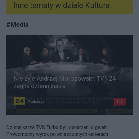
Inne tematy w dziale
Kultura
#
Media
Nie żyje Andrzej Morozowski. TVN24
żegna dziennikarza
Redakcja
127
Dziennikarze TVN Turbo byli oskarżani o gwałt.
Prowomocny wyrok po zniszczonych karierach