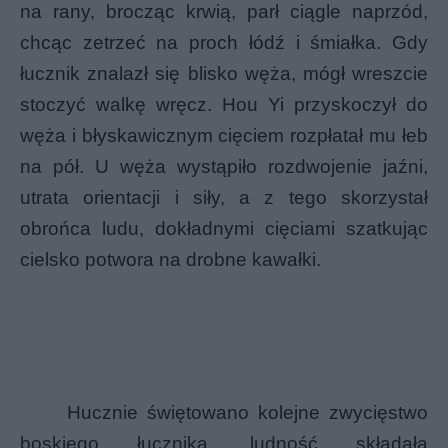
na rany, brocząc krwią, parł ciągle naprzód,
chcąc zetrzeć na proch łódź i śmiałka. Gdy
łucznik znalazł się blisko węża, mógł wreszcie
stoczyć walkę wręcz. Hou Yi przyskoczył do
węża i błyskawicznym cięciem rozpłatał mu łeb
na pół. U węża wystąpiło rozdwojenie jaźni,
utrata orientacji i siły, a z tego skorzystał
obrońca ludu, dokładnymi cięciami szatkując
cielsko potwora na drobne kawałki.
Hucznie świętowano kolejne zwycięstwo
boskiego łucznika, ludność składała