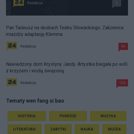
Redakcja
1
Pan Tadeusz na deskach Teatru Słowackiego. Zakonnica
miażdży adaptację Klemma
Redakcja
96
Nawiedzony dom Krystyny Jandy. Artystka biegała po willi
z krzyżem i wodą święconą
Redakcja
104
Tematy wen fang si bao
HISTORIA
PODRÓŻE
MUZYKA
LITERATURA
ZABYTKI
NAUKA
MUZEA