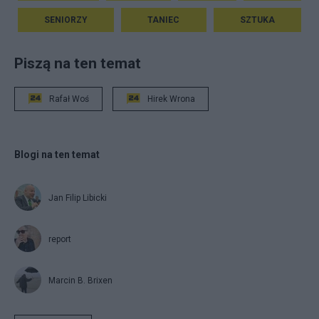
SENIORZY
TANIEC
SZTUKA
Piszą na ten temat
Rafał Woś
Hirek Wrona
Blogi na ten temat
Jan Filip Libicki
report
Marcin B. Brixen