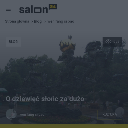
Strona główna
Blogi
wen fang si bao
653
BLOG
O dziewięć słońc za dużo
wen fang si bao
KULTURA
Xihe powożąca rydwan