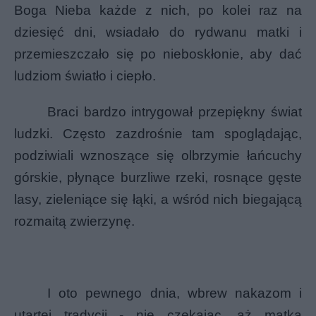
Boga Nieba każde z nich, po kolei raz na
dziesięć dni, wsiadało do rydwanu matki i
przemieszczało się po nieboskłonie, aby dać
ludziom światło i ciepło.
Braci bardzo intrygował przepiękny świat
ludzki. Często zazdrośnie tam spoglądając,
podziwiali wznoszące się olbrzymie łańcuchy
górskie, płynące burzliwe rzeki, rosnące gęste
lasy, zieleniące się łąki, a wśród nich biegającą
rozmaitą zwierzynę.
I oto pewnego dnia, wbrew nakazom i
utartej tradycji - nie czekając, aż matka