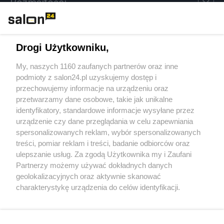
Rozmaitości
Technologie
Drogi Użytkowniku,
Sport
My, naszych 1160 zaufanych partnerów oraz inne
podmioty z salon24.pl uzyskujemy dostęp i
Społeczeństwo
przechowujemy informacje na urządzeniu oraz
przetwarzamy dane osobowe, takie jak unikalne
Kultura
identyfikatory, standardowe informacje wysyłane przez
urządzenie czy dane przeglądania w celu zapewniania
spersonalizowanych reklam, wybór spersonalizowanych
treści, pomiar reklam i treści, badanie odbiorców oraz
ulepszanie usług. Za zgodą Użytkownika my i Zaufani
X
Facebook
Instagram
Youtube
Partnerzy możemy używać dokładnych danych
geolokalizacyjnych oraz aktywnie skanować
charakterystykę urządzenia do celów identyfikacji.
Web Content Media sp. z o. o. © 2022
Ponieważ cenimy Twoją prywatność, prosimy o zgodę na
korzystanie z tych technologii poprzez kliknięcie
„Akceptuję”. Zgoda jest dobrowolna i zawsze możesz ją
Pomoc
O nas
Praca
Reklama
Kontakt