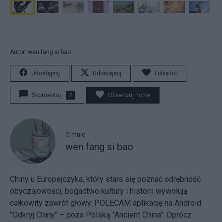
Autor: wen fang si bao
Udostępnij
Udostępnij
Lubię to!
Skomentuj
2
Obserwuj notkę
O mnie
wen fang si bao
Chiny u Europejczyka, który stara się poznać odrębność
obyczajowości, bogactwo kultury i historii wywołują
całkowity zawrót głowy. POLECAM aplikację na Android
"Odkryj Chiny" – poza Polską "Ancient China". Oprócz