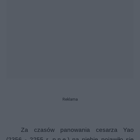
Reklama
Za czasów panowania
cesarza Yao
(2356 - 2255 r. p.n.e.) na niebie pojawiło się