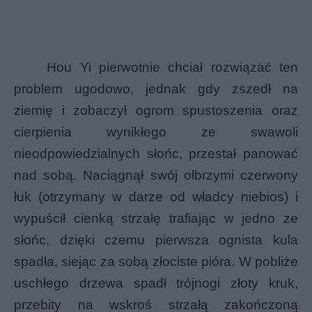
Hou Yi pierwotnie chciał rozwiązać ten
problem ugodowo, jednak gdy zszedł na
ziemię i zobaczył ogrom spustoszenia oraz
cierpienia wynikłego ze swawoli
nieodpowiedzialnych słońc, przestał panować
nad sobą. Naciągnął swój olbrzymi czerwony
łuk (otrzymany w darze od władcy niebios) i
wypuścił cienką strzałę trafiając w jedno ze
słońc, dzięki czemu pierwsza ognista kula
spadła, siejąc za sobą złociste pióra. W pobliże
uschłego drzewa spadł trójnogi złoty kruk,
przebity na wskroś strzałą zakończoną