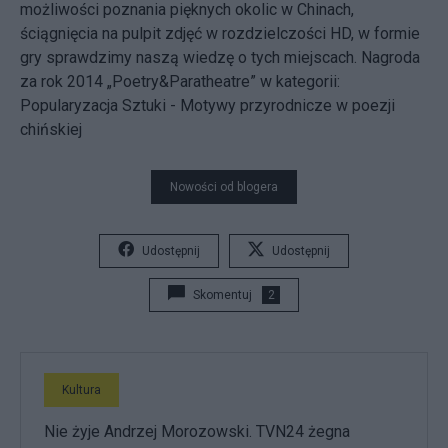
możliwości poznania pięknych okolic w Chinach,
ściągnięcia na pulpit zdjęć w rozdzielczości HD, w formie
gry sprawdzimy naszą wiedzę o tych miejscach. Nagroda
za rok 2014 „Poetry&Paratheatre” w kategorii:
Popularyzacja Sztuki - Motywy przyrodnicze w poezji
chińskiej
Nowości od blogera
Udostępnij
Udostępnij
Skomentuj
2
Kultura
Nie żyje Andrzej Morozowski. TVN24 żegna