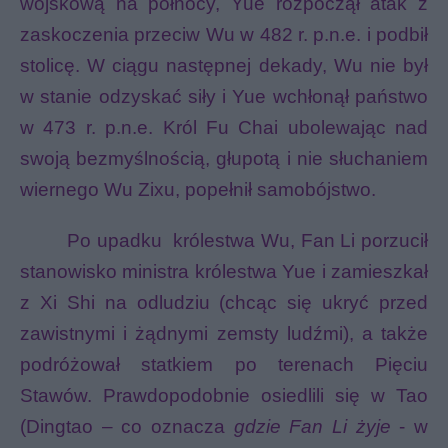
wojskową na północy, Yue rozpoczął atak z
zaskoczenia przeciw Wu w 482 r. p.n.e. i podbił
stolicę. W ciągu następnej dekady, Wu nie był
w stanie odzyskać siły i Yue wchłonął państwo
w 473 r. p.n.e. Król Fu Chai ubolewając nad
swoją bezmyślnością, głupotą i nie słuchaniem
wiernego Wu Zixu, popełnił samobójstwo.
Po upadku
królestwa Wu, Fan Li porzucił
stanowisko ministra królestwa Yue i zamieszkał
z Xi Shi na odludziu (chcąc się ukryć przed
zawistnymi i żądnymi zemsty ludźmi), a także
podróżował statkiem po terenach Pięciu
Stawów. Prawdopodobnie osiedlili się w Tao
(Dingtao – co oznacza
gdzie Fan Li żyje
- w