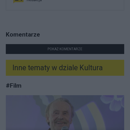
Komentarze
POKAŻ KOMENTARZE
Inne tematy w dziale
Kultura
#
Film