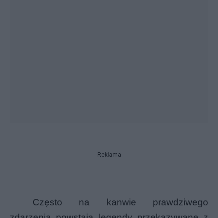
Reklama
Często na kanwie prawdziwego
zdarzenia powstają legendy przekazywane z