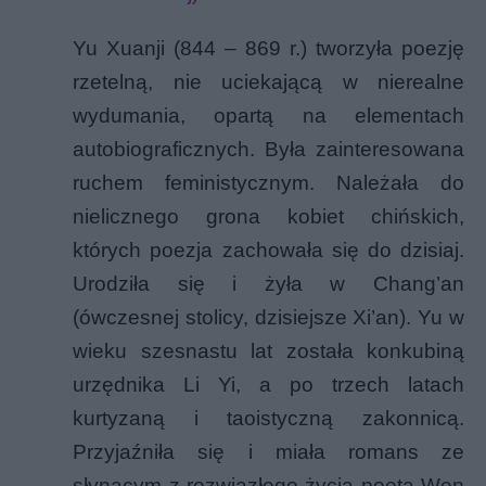
Yu Xuanji (844 – 869 r.) tworzyła poezję
rzetelną, nie uciekającą w nierealne
wydumania, opartą na elementach
autobiograficznych. Była zainteresowana
ruchem feministycznym. Należała do
nielicznego grona kobiet chińskich,
których poezja zachowała się do dzisiaj.
Urodziła się i żyła w Chang’an
(ówczesnej stolicy, dzisiejsze Xi’an). Yu w
wieku szesnastu lat została konkubiną
urzędnika Li Yi, a po trzech latach
kurtyzaną i taoistyczną zakonnicą.
Przyjaźniła się i miała romans ze
słynącym z rozwiązłego życia poetą Wen