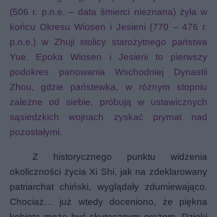
(506 r. p.n.e. – data śmierci nieznana) żyła w
końcu Okresu Wiosen i Jesieni (770 – 476 r.
p.n.e.) w Zhuji stolicy starożytnego państwa
Yue. Epoka Wiosen i Jesieni to pierwszy
podokres panowania Wschodniej Dynastii
Zhou, gdzie państewka, w różnym stopniu
zależne od siebie, próbują w ustawicznych
sąsiedzkich wojnach zyskać prymat nad
pozostałymi.
Z historycznego punktu widzenia
okoliczności życia Xi Shi, jak na zdeklarowany
patriarchat chiński, wyglądały zdumiewająco.
Chociaż… już wtedy doceniono, że piękna
kobieta może być skutecznym orężem. Dzięki