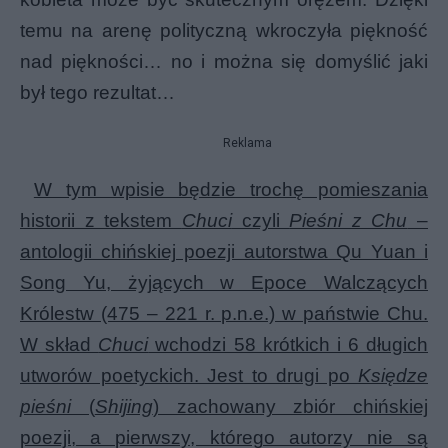
temu na arenę polityczną wkroczyła piękność
nad piękności… no i można się domyślić jaki
był tego rezultat…
Reklama
W tym wpisie będzie trochę pomieszania
historii z tekstem
Chuci
czyli
Pieśni z Chu
–
antologii chińskiej poezji autorstwa Qu Yuan i
Song Yu, żyjących w Epoce Walczących
Królestw (475 – 221 r. p.n.e.) w państwie Chu.
W skład
Chuci
wchodzi 58 krótkich i 6 długich
utworów poetyckich. Jest to drugi po
Księdze
pieśni
(
Shijing
) zachowany zbiór chińskiej
poezji, a pierwszy, którego autorzy nie są