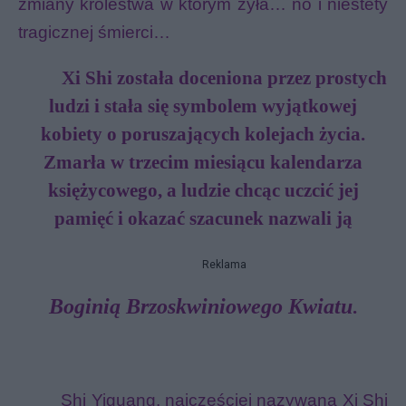
zmiany królestwa w którym żyła… no i niestety
tragicznej śmierci…
Xi Shi została doceniona przez prostych
ludzi i stała się symbolem wyjątkowej
kobiety o poruszających kolejach życia.
Zmarła w trzecim miesiącu
kalendarza
księżycowego
, a ludzie chcąc uczcić jej
pamięć i okazać szacunek nazwali ją
Reklama
Boginią Brzoskwiniowego Kwiatu
.
Shi Yiguang, najczęściej nazywana Xi Shi