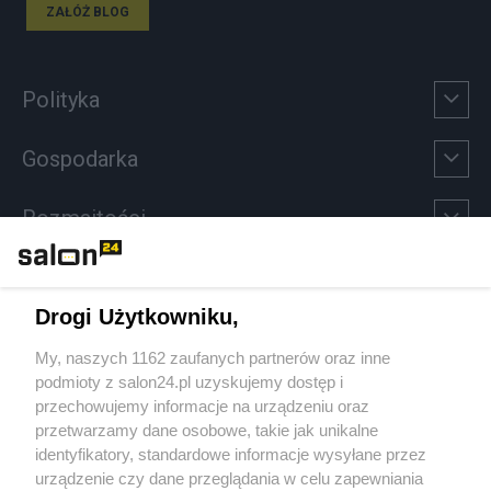
ZAŁÓŻ BLOG
Polityka
Gospodarka
Rozmaitości
Technologie
Drogi Użytkowniku,
Sport
My, naszych 1162 zaufanych partnerów oraz inne
podmioty z salon24.pl uzyskujemy dostęp i
Społeczeństwo
przechowujemy informacje na urządzeniu oraz
przetwarzamy dane osobowe, takie jak unikalne
Kultura
identyfikatory, standardowe informacje wysyłane przez
urządzenie czy dane przeglądania w celu zapewniania