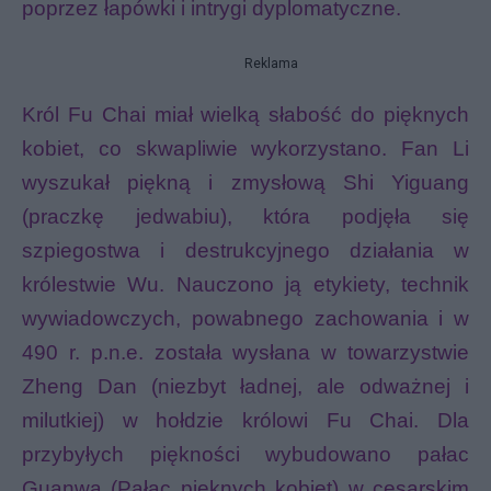
poprzez łapówki i intrygi dyplomatyczne.
Reklama
Król Fu Chai miał wielką słabość do pięknych
kobiet, co skwapliwie wykorzystano. Fan Li
wyszukał piękną i zmysłową Shi Yiguang
(praczkę jedwabiu), która podjęła się
szpiegostwa i destrukcyjnego działania w
królestwie Wu. Nauczono ją etykiety, technik
wywiadowczych, powabnego zachowania i w
490 r. p.n.e. została wysłana w towarzystwie
Zheng Dan (niezbyt ładnej, ale odważnej i
milutkiej) w hołdzie królowi Fu Chai. Dla
przybyłych piękności wybudowano pałac
Guanwa (Pałac pięknych kobiet) w cesarskim