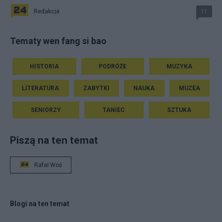
Redakcja
11
Tematy wen fang si bao
HISTORIA
PODRÓŻE
MUZYKA
LITERATURA
ZABYTKI
NAUKA
MUZEA
SENIORZY
TANIEC
SZTUKA
Piszą na ten temat
Rafał Woś
Blogi na ten temat