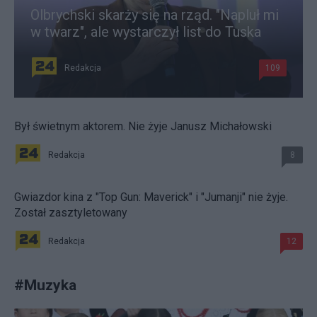
Olbrychski skarży się na rząd. "Napluł mi
w twarz", ale wystarczył list do Tuska
Redakcja
109
Był świetnym aktorem. Nie żyje Janusz Michałowski
Redakcja
8
Gwiazdor kina z "Top Gun: Maverick" i "Jumanji" nie żyje.
Został zasztyletowany
Redakcja
12
#
Muzyka