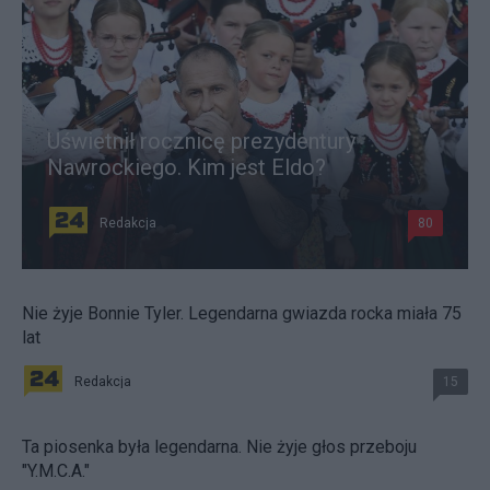
Uświetnił rocznicę prezydentury
Nawrockiego. Kim jest Eldo?
Redakcja
80
Nie żyje Bonnie Tyler. Legendarna gwiazda rocka miała 75
lat
Redakcja
15
Ta piosenka była legendarna. Nie żyje głos przeboju
"Y.M.C.A."