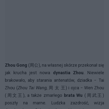
Zhou Gong
(周公), na własnej skórze przekonał się
jak krucha jest nowa
dynastia Zhou
. Niewiele
brakowało, aby starania antenatów, dziadka − Tai
Zhou (
Zhou Tai Wang,
周 太 王) i ojca − Wen Zhou
(周文王), a także zmarłego
brata Wu
(周武王)
poszły na marne. Ludzka zazdrość, wizja