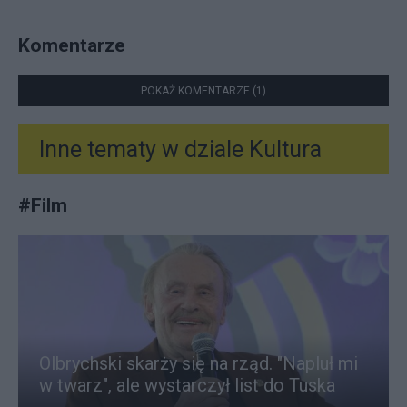
Komentarze
POKAŻ KOMENTARZE (1)
Inne tematy w dziale
Kultura
#
Film
Olbrychski skarży się na rząd. "Napluł mi
w twarz", ale wystarczył list do Tuska