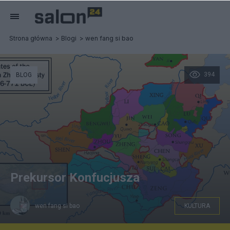
Strona główna
Blogi
wen fang si bao
394
BLOG
Prekursor Konfucjusza
wen fang si bao
KULTURA
Ziemie Zachodniej Dynastii Zhou