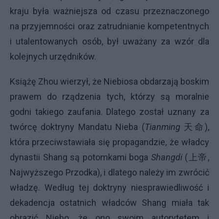
kraju była ważniejsza od czasu przeznaczonego
na przyjemności oraz zatrudnianie kompetentnych
i utalentowanych osób, był uważany za wzór dla
kolejnych urzędników.
Książę Zhou wierzył, że Niebiosa obdarzają boskim
prawem do rządzenia tych, którzy są moralnie
godni takiego zaufania. Dlatego został uznany za
twórcę doktryny Mandatu Nieba (
Tianming
天命),
która przeciwstawiała się propagandzie, że władcy
dynastii Shang są potomkami boga
Shangdi
(上帝,
Najwyższego Przodka), i dlatego należy im zwrócić
władzę. Według tej doktryny niesprawiedliwość i
dekadencja ostatnich władców Shang miała tak
obrazić Niebo, że ono swoim autorytetem i