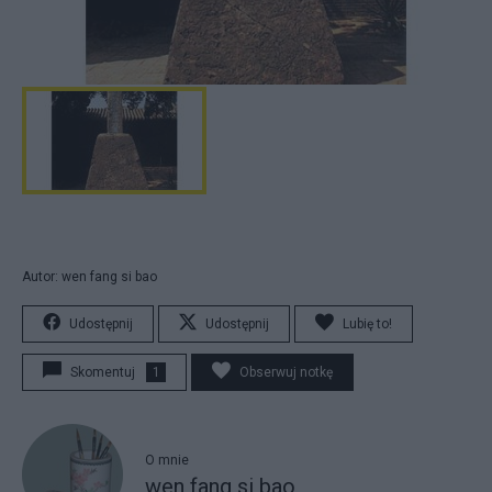
Autor: wen fang si bao
Udostępnij
Udostępnij
Lubię to!
Skomentuj
1
Obserwuj notkę
O mnie
wen fang si bao