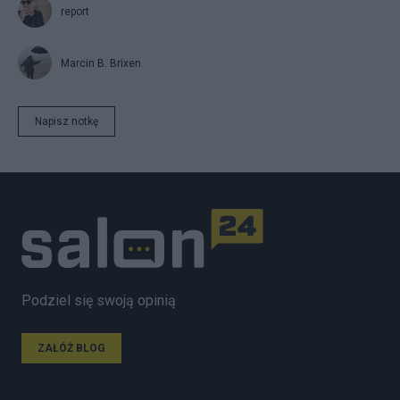
report
Marcin B. Brixen
Napisz notkę
Podziel się swoją opinią
ZAŁÓŻ BLOG