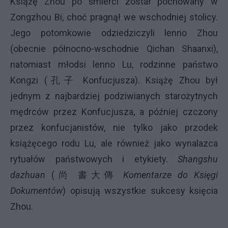
Książę Zhou po śmierci został pochowany w
Zongzhou Bi, choć pragnął we wschodniej stolicy.
Jego potomkowie odziedziczyli lenno Zhou
(obecnie północno-wschodnie Qichan Shaanxi),
natomiast młodsi lenno Lu, rodzinne państwo
Kongzi (孔子 Konfucjusza). Książę Zhou był
jednym z najbardziej podziwianych starożytnych
mędrców przez Konfucjusza, a później czczony
przez konfucjanistów, nie tylko jako przodek
książęcego rodu Lu, ale również jako wynalazca
rytuałów państwowych i etykiety.
Shangshu
dazhuan
(尚 書大傳
Komentarze do Księgi
Dokumentów
) opisują wszystkie sukcesy księcia
Zhou.