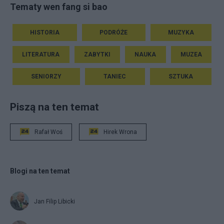
Tematy wen fang si bao
HISTORIA
PODRÓŻE
MUZYKA
LITERATURA
ZABYTKI
NAUKA
MUZEA
SENIORZY
TANIEC
SZTUKA
Piszą na ten temat
Rafał Woś
Hirek Wrona
Blogi na ten temat
Jan Filip Libicki