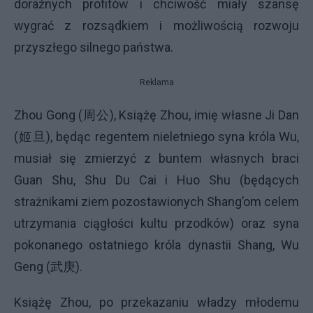
doraźnych profitów i chciwość miały szansę
wygrać z rozsądkiem i możliwością rozwoju
przyszłego silnego państwa.
Reklama
Zhou Gong (周公), Książę Zhou, imię własne Ji Dan
(姬旦), będąc regentem nieletniego syna króla Wu,
musiał się zmierzyć z buntem własnych braci
Guan Shu, Shu Du Cai i Huo Shu (będących
strażnikami ziem pozostawionych Shang’om celem
utrzymania ciągłości kultu przodków) oraz syna
pokonanego ostatniego króla dynastii Shang, Wu
Geng (武庚).
Książę Zhou, po przekazaniu władzy młodemu