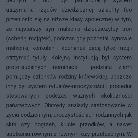
Jednym z nich był patriarchalny system
utrzymania rządów dziedzicznej szlachty (co
przeniosło się na niższe klasy społeczne) w tym,
że najstarszy syn małżonki dziedziczyłby tron
(schedę, majątek), podczas gdy pozostali synowie
małżonki, konkubin i kochanek będą tylko mogli
otrzymać tytuły. Kolejną instytucją był system
protofeudalnych nominacji i podziału ziemi
pomiędzy członków rodziny królewskiej. Jeszcze
inny był system rytuałów-uroczystości i procedur
stosowanych podczas ważnych okoliczności
państwowych. Obrzędy znalazły zastosowanie w
życiu codziennym, uroczystościach rodzinnych jak
ślub czy pogrzeb, kulcie przodków, a nawet
spotkaniu równym z równym, czy przełożonym. W