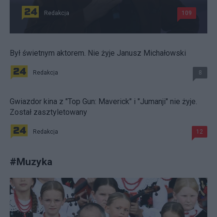
Redakcja
109
Był świetnym aktorem. Nie żyje Janusz Michałowski
Redakcja
8
Gwiazdor kina z "Top Gun: Maverick" i "Jumanji" nie żyje.
Został zasztyletowany
Redakcja
12
#
Muzyka