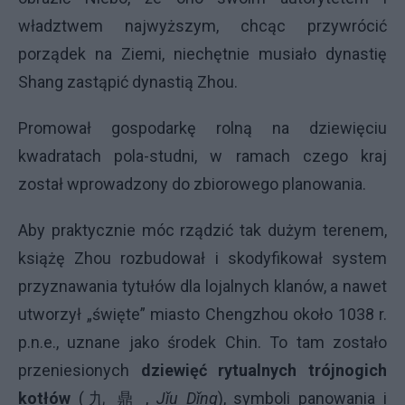
władztwem najwyższym, chcąc przywrócić
porządek na Ziemi, niechętnie musiało dynastię
Shang zastąpić dynastią Zhou.
Promował gospodarkę rolną na dziewięciu
kwadratach pola-studni, w ramach czego kraj
został wprowadzony do zbiorowego planowania.
Aby praktycznie móc rządzić tak dużym terenem,
książę Zhou rozbudował i skodyfikował system
przyznawania tytułów dla lojalnych klanów, a nawet
utworzył „święte” miasto Chengzhou około 1038 r.
p.n.e., uznane jako środek Chin. To tam zostało
przeniesionych
dziewięć rytualnych trójnogich
kotłów
(九 鼎 ,
Jǐu Dǐng
), symboli panowania i