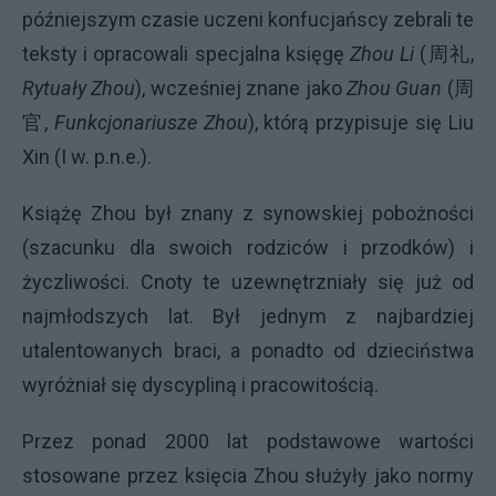
późniejszym czasie uczeni konfucjańscy zebrali te
teksty i opracowali specjalna księgę
Zhou Li
(周礼,
Rytuały Zhou
), wcześniej znane jako
Zhou Guan
(周
官,
Funkcjonariusze Zhou
), którą przypisuje się Liu
Xin (I w. p.n.e.).
Książę Zhou był znany z synowskiej pobożności
(szacunku dla swoich rodziców i przodków) i
życzliwości. Cnoty te uzewnętrzniały się już od
najmłodszych lat. Był jednym z najbardziej
utalentowanych braci, a ponadto od dzieciństwa
wyróżniał się dyscypliną i pracowitością.
Przez ponad 2000 lat podstawowe wartości
stosowane przez księcia Zhou służyły jako normy