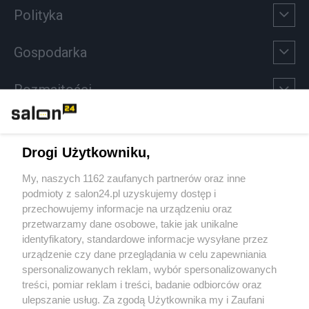
Polityka
Gospodarka
Rozmaitości
Technologie
Drogi Użytkowniku,
Sport
My, naszych 1162 zaufanych partnerów oraz inne
podmioty z salon24.pl uzyskujemy dostęp i
Społeczeństwo
przechowujemy informacje na urządzeniu oraz
przetwarzamy dane osobowe, takie jak unikalne
Kultura
identyfikatory, standardowe informacje wysyłane przez
urządzenie czy dane przeglądania w celu zapewniania
spersonalizowanych reklam, wybór spersonalizowanych
treści, pomiar reklam i treści, badanie odbiorców oraz
ulepszanie usług. Za zgodą Użytkownika my i Zaufani
X
Facebook
Instagram
Youtube