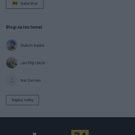
Rafał Woś
Blogi na ten temat
Siukum Balala
Jan Filip Libicki
brat Damian
Napisz notkę