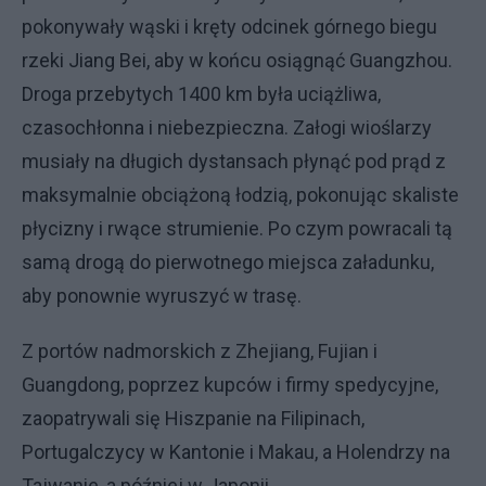
pokonywały wąski i kręty odcinek górnego biegu
rzeki Jiang Bei, aby w końcu osiągnąć Guangzhou.
Droga przebytych 1400 km była uciążliwa,
czasochłonna i niebezpieczna. Załogi wioślarzy
musiały na długich dystansach płynąć pod prąd z
maksymalnie obciążoną łodzią, pokonując skaliste
płycizny i rwące strumienie. Po czym powracali tą
samą drogą do pierwotnego miejsca załadunku,
aby ponownie wyruszyć w trasę.
Z portów nadmorskich z Zhejiang, Fujian i
Guangdong, poprzez kupców i firmy spedycyjne,
zaopatrywali się Hiszpanie na Filipinach,
Portugalczycy w Kantonie i Makau, a Holendrzy na
Tajwanie, a później w Japonii.