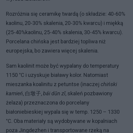
Rozróżnia się ceramikę twardą (o składzie: 40-60%
kaolinu, 20-30% skalenia, 20-30% kwarcu) i miękką
(25-40%kaolinu, 25-40% skalenia, 30-45% kwarcu).
Porcelana chińska jest bardziej topliwa niż
europejska, bo zawiera więcej skalenia.
Sam kaolinit może być wypalany do temperatury
1150 °C i uzyskuje białawy kolor. Natomiast
mieszanka koalinitu z petuntse (inaczej
chiński
kamień
, 白墩子,
bái dūn zǐ
, skaleń pozbawiony
żelaza) przeznaczona do porcelany
białoniebieskiej wypala się w temp. 1250 – 1330
°C. Oba materiały są wydobywane w kopalniach
poza Jingdezhen i transportowane rzeką na