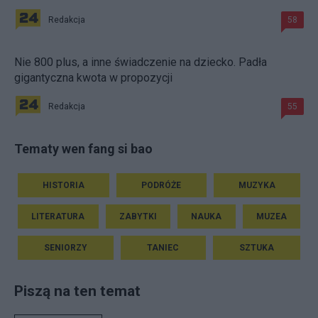
Redakcja
58
Nie 800 plus, a inne świadczenie na dziecko. Padła
gigantyczna kwota w propozycji
Redakcja
55
Tematy wen fang si bao
HISTORIA
PODRÓŻE
MUZYKA
LITERATURA
ZABYTKI
NAUKA
MUZEA
SENIORZY
TANIEC
SZTUKA
Piszą na ten temat