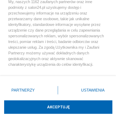
My, naszych 1162 zaufanych partnerów oraz inne
podmioty z salon24.pl uzyskujemy dostęp i
Społeczeństwo
przechowujemy informacje na urządzeniu oraz
przetwarzamy dane osobowe, takie jak unikalne
Kultura
identyfikatory, standardowe informacje wysyłane przez
urządzenie czy dane przeglądania w celu zapewniania
spersonalizowanych reklam, wybór spersonalizowanych
treści, pomiar reklam i treści, badanie odbiorców oraz
ulepszanie usług. Za zgodą Użytkownika my i Zaufani
X
Facebook
Instagram
Youtube
Partnerzy możemy używać dokładnych danych
geolokalizacyjnych oraz aktywnie skanować
charakterystykę urządzenia do celów identyfikacji.
Web Content Media sp. z o. o. © 2022
Ponieważ cenimy Twoją prywatność, prosimy o zgodę na
korzystanie z tych technologii poprzez kliknięcie
„Akceptuję”. Zgoda jest dobrowolna i zawsze możesz ją
Pomoc
O nas
Praca
Reklama
Kontakt
zmienić/wycofać klikając przycisk ustawień prywatności
PARTNERZY
USTAWIENIA
znajdujący się w lewym dolnym rogu strony
. Niektóre
rodzaje przetwarzania danych nie wymagają zgody
użytkownika, ale masz prawo sprzeciwić się takiemu
AKCEPTUJĘ
przetwarzaniu. Preferencje będą miały zastosowania tylko
Technologię dostarcza:
W3media.pl