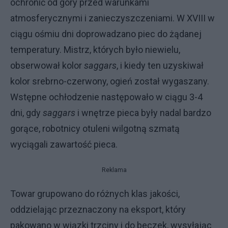
ochronić od góry przed warunkami
atmosferycznymi i zanieczyszczeniami. W XVIII w
ciągu ośmiu dni doprowadzano piec do żądanej
temperatury. Mistrz, których było niewielu,
obserwował kolor
saggars
, i kiedy ten uzyskiwał
kolor srebrno-czerwony, ogień został wygaszany.
Wstępne ochłodzenie następowało w ciągu 3-4
dni, gdy
saggars
i wnętrze pieca były nadal bardzo
gorące, robotnicy otuleni wilgotną szmatą
wyciągali zawartość pieca.
Reklama
Towar grupowano do różnych klas jakości,
oddzielając przeznaczony na eksport, który
pakowano w wiązki trzciny i do beczek, wysyłając