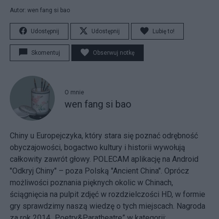
Autor: wen fang si bao
Udostępnij
Udostępnij
Lubię to!
Skomentuj
Obserwuj notkę
O mnie
wen fang si bao
Chiny u Europejczyka, który stara się poznać odrębność
obyczajowości, bogactwo kultury i historii wywołują
całkowity zawrót głowy. POLECAM aplikację na Android
"Odkryj Chiny" – poza Polską "Ancient China". Oprócz
możliwości poznania pięknych okolic w Chinach,
ściągnięcia na pulpit zdjęć w rozdzielczości HD, w formie
gry sprawdzimy naszą wiedzę o tych miejscach. Nagroda
za rok 2014 „Poetry&Paratheatre” w kategorii: