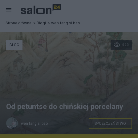
Strona główna
Blogi
wen fang si bao
695
BLOG
Od petuntse do chińskiej porcelany
wen fang si bao
SPOŁECZEŃSTWO
Poszukiwanie petuntse w górach