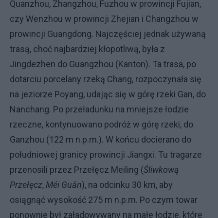
Quanzhou, Zhangzhou, Fuzhou w prowincji Fujian,
czy Wenzhou w prowincji Zhejian i Changzhou w
prowincji Guangdong. Najczęściej jednak używaną
trasą, choć najbardziej kłopotliwą, była z
Jingdezhen do Guangzhou (Kanton). Ta trasa, po
dotarciu porcelany rzeką Chang, rozpoczynała się
na jeziorze Poyang, udając się w górę rzeki Gan, do
Nanchang. Po przeładunku na mniejsze łodzie
rzeczne, kontynuowano podróż w górę rzeki, do
Ganzhou (122 m n.p.m.). W końcu docierano do
południowej granicy prowincji Jiangxi. Tu tragarze
przenosili przez Przełęcz Meiling (
Śliwkową
Przełęcz
,
Méi Guān
), na odcinku 30 km, aby
osiągnąć wysokość 275 m n.p.m. Po czym towar
ponownie był załadowywany na małe łodzie, które