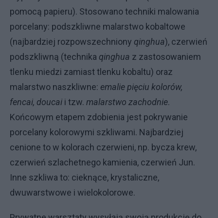
pomocą papieru). Stosowano techniki malowania
porcelany: podszkliwne malarstwo kobaltowe
(najbardziej rozpowszechniony
qinghua
), czerwień
podszkliwną (technika
qinghua
z zastosowaniem
tlenku miedzi zamiast tlenku kobaltu) oraz
malarstwo naszkliwne:
emalie pięciu kolorów,
fencai, doucai
i tzw.
malarstwo zachodnie
.
Końcowym etapem zdobienia jest pokrywanie
porcelany kolorowymi szkliwami. Najbardziej
cenione to w kolorach czerwieni, np. bycza krew,
czerwień szlachetnego kamienia, czerwień Jun.
Inne szkliwa to: cieknące, krystaliczne,
dwuwarstwowe i wielokolorowe.
Prywatne warsztaty wysyłają swoją produkcję do