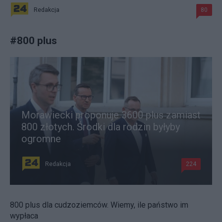
Redakcja
80
#
800 plus
Morawiecki proponuje 3600 plus zamiast
800 złotych. Środki dla rodzin byłyby
ogromne
Redakcja
224
800 plus dla cudzoziemców. Wiemy, ile państwo im
wypłaca