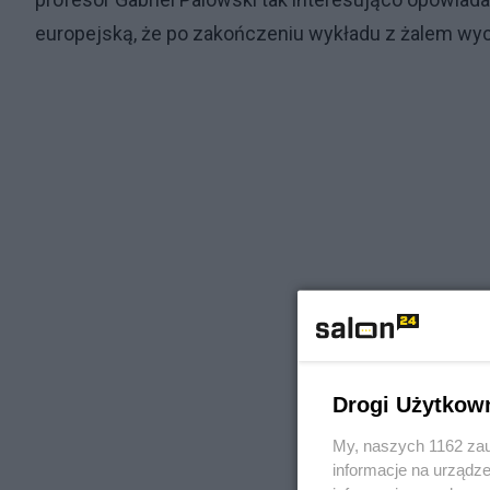
europejską, że po zakończeniu wykładu z żalem wych
Drogi Użytkow
My, naszych 1162 zau
informacje na urządze