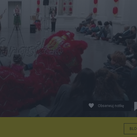
Obserwuj notkę
BLO