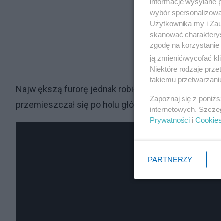
informacje wysyłane 
wybór spersonalizowan
Użytkownika my i Zau
skanować charakterys
zgodę na korzystanie 
ją zmienić/wycofać kl
Niektóre rodzaje prz
takiemu przetwarzaniu
Największą furorę jednak robił lew, który bez wzglę
Zapoznaj się z poniż
przemieszczał się po holu głównym, wzbudzał zaint
internetowych. Szcze
Prywatności
i
Cookie
PARTNERZY