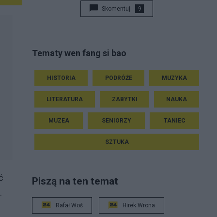
Skomentuj
9
Tematy wen fang si bao
HISTORIA
PODRÓŻE
MUZYKA
LITERATURA
ZABYTKI
NAUKA
MUZEA
SENIORZY
TANIEC
SZTUKA
ć
Piszą na ten temat
.
Rafał Woś
Hirek Wrona