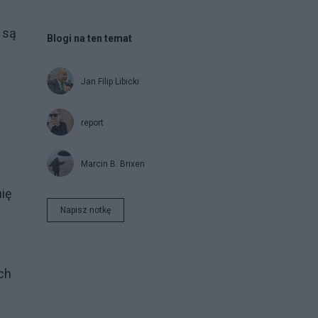
 są
Blogi na ten temat
Jan Filip Libicki
report
Marcin B. Brixen
nię
Napisz notkę
ch