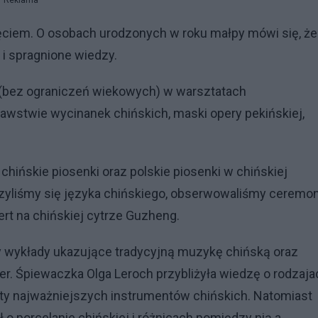
Reklama
ciem. O osobach urodzonych w roku małpy mówi się, że
 i spragnione wiedzy.
(bez ograniczeń wiekowych) w warsztatach
wstwie wycinanek chińskich, maski opery pekińskiej,
hińskie piosenki oraz polskie piosenki w chińskiej
uczyliśmy się języka chińskiego, obserwowaliśmy ceremo
ert na chińskiej cytrze Guzheng.
 wykłady ukazujące tradycyjną muzykę chińską oraz
r. Śpiewaczka Olga Leroch przybliżyła wiedzę o rodzaja
rty najważniejszych instrumentów chińskich. Natomiast
 o porcelanie chińskiej i różnicach pomiędzy nią a