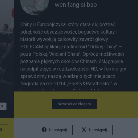
wen fang si bao
Chiny u Europejczyka, który stara się poznać
odrębność obyczajowości, bogactwo kultury i
historii wywołują całkowity zawrót głowy.
POLECAM aplikację na Android "Odkryj Chiny" –
poza Polską "Ancient China". Oprócz możliwości
poznania pięknych okolic w Chinach, ściągnięcia
na pulpit zdjęć w rozdzielczości HD, w formie gry
sprawdzimy naszą wiedzę o tych miejscach.
Nagroda za rok 2014 „Poetry&Paratheatre” w
kategorii: Popularyzacja Sztuki - Motywy
przyrodnicze w poezji chińskiej
Nowości od blogera
9
G
Udostępnij
Udostępnij