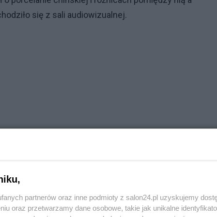
odziło się z sali audiowizualnej.
niku,
fanych partnerów oraz inne podmioty z salon24.pl uzyskujemy dost
niu oraz przetwarzamy dane osobowe, takie jak unikalne identyfikat