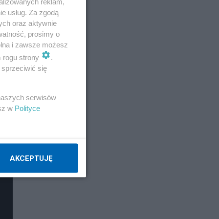
alizowanych reklam,
ie usług. Za zgodą
ych oraz aktywnie
watność, prosimy o
wolna i zawsze możesz
m rogu strony
.
sprzeciwić się
 naszych serwisów
esz w
Polityce
AKCEPTUJĘ