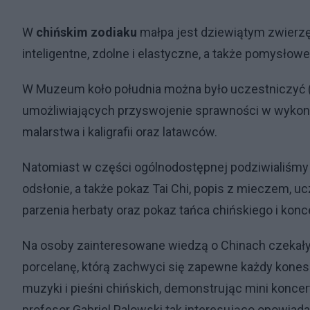
W
chińskim zodiaku
małpa jest dziewiątym zwierzę
inteligentne, zdolne i elastyczne, a także pomysłowe
W Muzeum koło południa można było uczestniczyć 
umożliwiających przyswojenie sprawności w wykona
malarstwa i kaligrafii oraz latawców.
Natomiast w części ogólnodostępnej podziwialiśmy c
odsłonie, a także pokaz Tai Chi, popis z mieczem, 
parzenia herbaty oraz pokaz tańca chińskiego i konc
Na osoby zainteresowane wiedzą o Chinach czekały
porcelanę, którą zachwyci się zapewne każdy konese
muzyki i pieśni chińskich, demonstrując mini konce
profesor Gabriel Palowski tak interesująco opowiadał