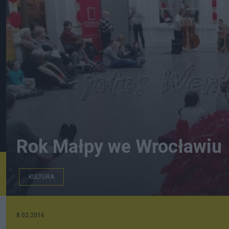
Rok Małpy we Wrocławiu
KULTURA
Grzecznie leżący lew
8.02.2016