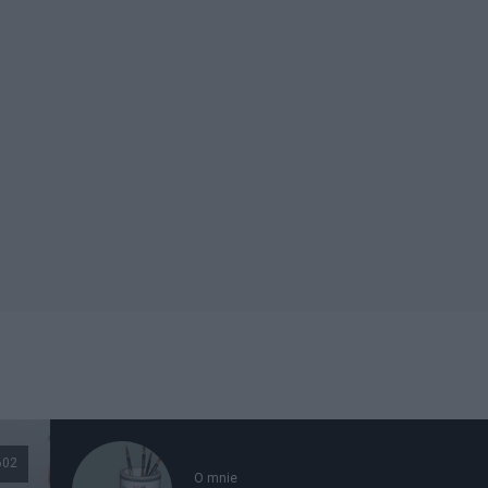
602
O mnie