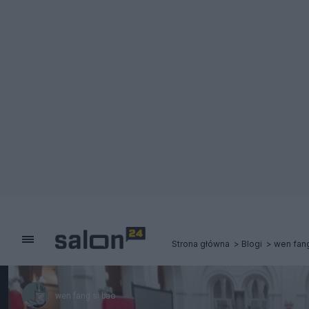
Strona główna
Blogi
wen fang
wen fang si bao