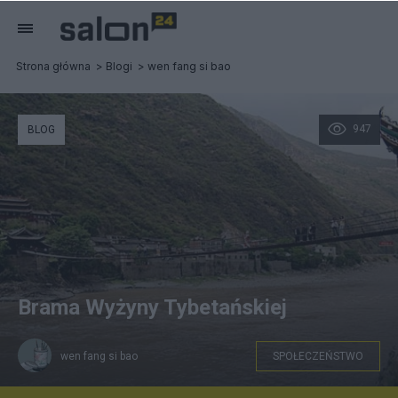
Strona główna
Blogi
wen fang si bao
947
BLOG
Brama Wyżyny Tybetańskiej
wen fang si bao
SPOŁECZEŃSTWO
Most Luding w pierwszej połowie XX wieku