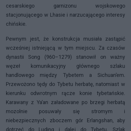
cesarskiego garnizonu wojskowego
stacjonującego w Lhasie i narzucającego interesy
chińskie.
Pewnym jest, że konstrukcja musiała zastąpić
wcześniej istniejącą w tym miejscu. Za czasów
dynastii Song (960–1279) stanowił on ważny
węzeł komunikacyjny głównego szlaku
handlowego między Tybetem a Sichuan’em.
Przewożono tędy do Tybetu herbatę, natomiast w
kierunku odwrotnym rącze konie tybetańskie.
Karawany z Ya’an załadowane po brzegi herbatą
mozolnie posuwały się stromym i
niebezpiecznych zboczem gór Erlangshan, aby
dotrzeć do Luding i dalej do Tybetu. Szlak