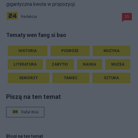
gigantyczna kwota w propozycji
Redakcja
55
Tematy wen fang si bao
HISTORIA
PODRÓŻE
MUZYKA
LITERATURA
ZABYTKI
NAUKA
MUZEA
SENIORZY
TANIEC
SZTUKA
Piszą na ten temat
Rafał Woś
Blogi na ten temat