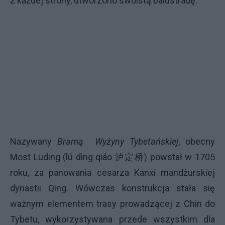
z każdej strony, utworzono swoistą balustradę.
Nazywany
Bramą Wyżyny Tybetańskiej
, obecny
Most Luding (lú dìng qiáo 泸定桥) powstał w 1705
roku, za panowania cesarza Kanxi mandżurskiej
dynastii Qing. Wówczas konstrukcja stała się
ważnym elementem trasy prowadzącej z Chin do
Tybetu, wykorzystywana przede wszystkim dla