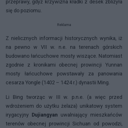
przeprawy, gdyż krzywizna kładki z desek zbliżyła
się do poziomu.
Reklama
Z nielicznych informacji historycznych wynika, iż
na pewno w VII w. n.e. na terenach górskich
budowano łańcuchowe mosty wiszące. Natomiast
zgodnie z kronikami obecnej prowincji Yunnan
mosty łańcuchowe powstawały za panowania
cesarza Yongle (1402 – 1424 r.) dynastii Ming.
Li Bing tworząc w III w. p.n.e. (a więc przed
wdrożeniem do użytku żelaza) unikatowy system
irygacyjny
Dujiangyan
uwalniający mieszkańców
terenów obecnej prowincji Sichuan od powodzi,