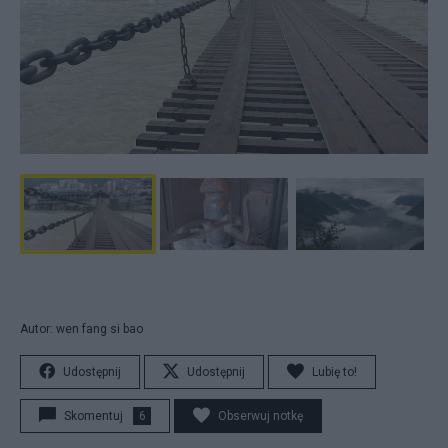
Autor: wen fang si bao
Udostępnij
Udostępnij
Lubię to!
Skomentuj
6
Obserwuj notkę