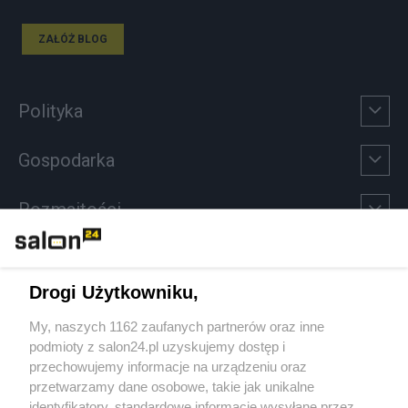
ZAŁÓŻ BLOG
Polityka
Gospodarka
Rozmaitości
Technologie
Drogi Użytkowniku,
Sport
My, naszych 1162 zaufanych partnerów oraz inne
podmioty z salon24.pl uzyskujemy dostęp i
Społeczeństwo
przechowujemy informacje na urządzeniu oraz
przetwarzamy dane osobowe, takie jak unikalne
Kultura
identyfikatory, standardowe informacje wysyłane przez