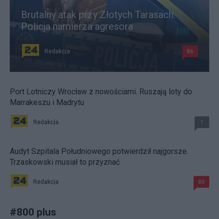
Brutalny atak przy Złotych Tarasach.
Policja namierza agresora
Redakcja
86
Port Lotniczy Wrocław z nowościami. Ruszają loty do
Marrakeszu i Madrytu
Redakcja
1
Audyt Szpitala Południowego potwierdził najgorsze.
Trzaskowski musiał to przyznać
Redakcja
80
#
800 plus