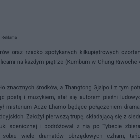
Reklama
orów oraz rzadko spotykanych kilkupiętrowych czorte
plicami na każdym piętrze (Kumbum w Chung Riwoche 
o znacznych środków, a Thangtong Gjalpo i z tym potr
ąc poetą i muzykiem, stał się autorem pieśni ludowyc
rzył misterium Acze Lhamo będące połączeniem dramat
ddyjskich. Założył pierwszą trupę, składającą się z sie
tuki scenicznej i podróżował z nią po Tybecie zbiera
 sobie wiele dramatów obrzędowych czham, tań