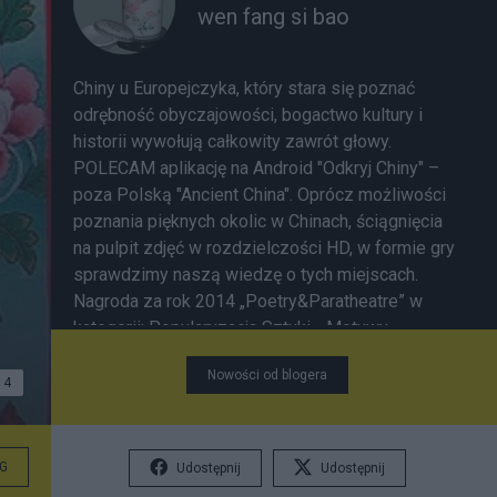
wen fang si bao
Chiny u Europejczyka, który stara się poznać
odrębność obyczajowości, bogactwo kultury i
historii wywołują całkowity zawrót głowy.
POLECAM aplikację na Android "Odkryj Chiny" –
poza Polską "Ancient China". Oprócz możliwości
poznania pięknych okolic w Chinach, ściągnięcia
na pulpit zdjęć w rozdzielczości HD, w formie gry
sprawdzimy naszą wiedzę o tych miejscach.
Nagroda za rok 2014 „Poetry&Paratheatre” w
kategorii: Popularyzacja Sztuki - Motywy
przyrodnicze w poezji chińskiej
Nowości od blogera
4
G
Udostępnij
Udostępnij