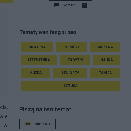
Skomentuj
4
Tematy wen fang si bao
HISTORIA
PODRÓŻE
MUZYKA
LITERATURA
ZABYTKI
NAUKA
MUZEA
SENIORZY
TANIEC
SZTUKA
ia,
Piszą na ten temat
owie
Rafał Woś
ci w