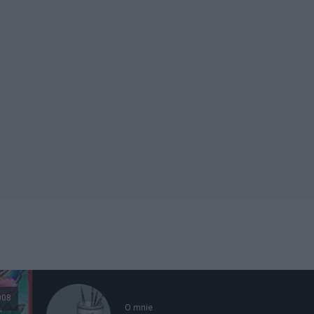
008
O mnie