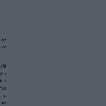
nów
czy
afił
h i
u i
dmiu
jąc
ców