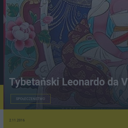
Tybetański Leonardo da V
SPOŁECZEŃSTWO
Najczęściej przedstawiana postać Thangtong Gjalpo
2.11.2016