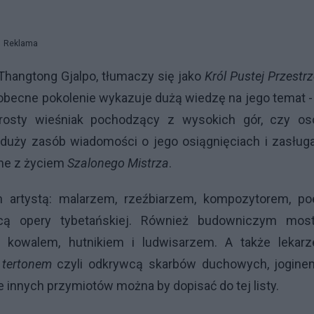
Reklama
 Thangtong Gjalpo, tłumaczy się jako
Król Pustej Przestrz
obecne pokolenie wykazuje dużą wiedzę na jego temat -
prosty wieśniak pochodzący z wysokich gór, czy os
duży zasób wiadomości o jego osiągnięciach i zasługa
ane z życiem
Szalonego Mistrza
.
 artystą: malarzem, rzeźbiarzem, kompozytorem, poe
rcą opery tybetańskiej. Również budowniczym mos
, kowalem, hutnikiem i ludwisarzem. A także lekarz
z
tertonem
czyli odkrywcą skarbów duchowych, jogine
innych przymiotów można by dopisać do tej listy.