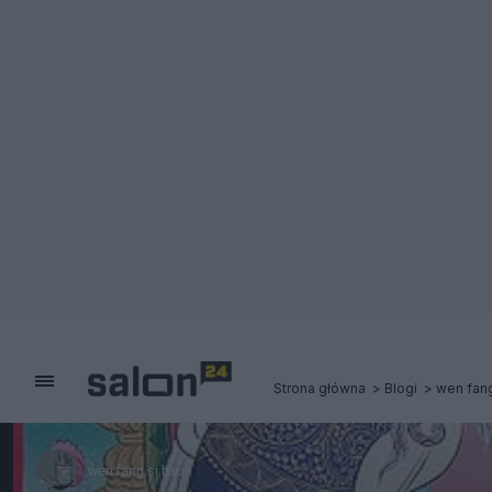
Strona główna
Blogi
wen fang
wen fang si bao