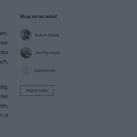
Blogi na ten temat
eni
.
Siukum Balala
 nie
oba
Jan Filip Libicki
ch,
brat Damian
tą,
Napisz notkę
tów
em,
m o