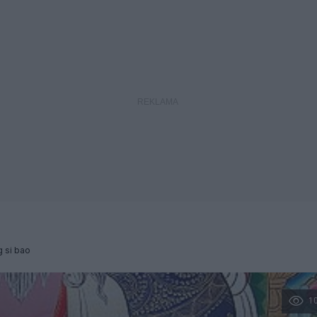
 si bao
1