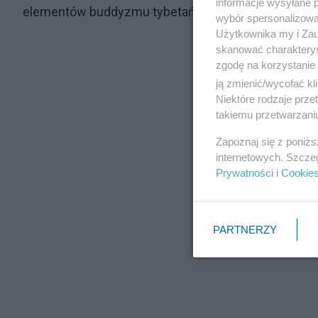
informacje wysyłane 
elementów buddyzmu tybetańskiego
wybór spersonalizowan
Użytkownika my i Zau
skanować charakterys
zgodę na korzystanie 
ją zmienić/wycofać kl
Niektóre rodzaje prz
takiemu przetwarzaniu
Zapoznaj się z poniż
internetowych. Szcze
Prywatności
i
Cookie
PARTNERZY