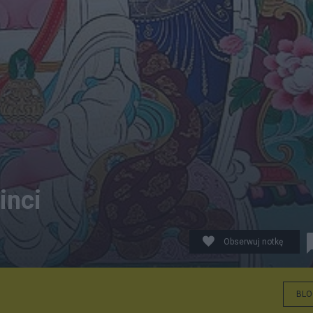
inci
Obserwuj notkę
BLO