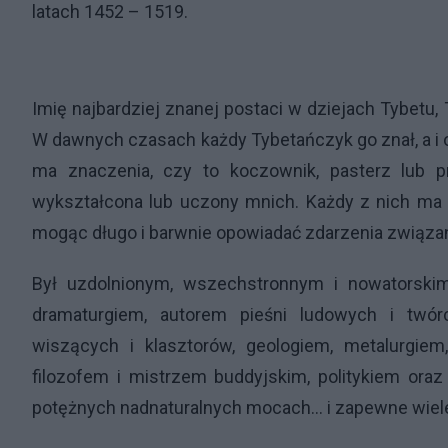
latach 1452 – 1519.
Imię najbardziej znanej postaci w dziejach Tybetu,
W dawnych czasach każdy Tybetańczyk go znał, a i 
ma znaczenia, czy to koczownik, pasterz lub 
wykształcona lub uczony mnich. Każdy z nich ma 
mogąc długo i barwnie opowiadać zdarzenia związ
Był uzdolnionym, wszechstronnym i nowatorskim
dramaturgiem, autorem pieśni ludowych i twó
wiszących i klasztorów, geologiem, metalurgiem
filozofem i mistrzem buddyjskim, politykiem ora
potężnych nadnaturalnych mocach… i zapewne wiele 