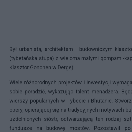
Był urbanistą, architektem i budowniczym klaszt
(tybetańska stupa) z wieloma małymi gompami-ka
Klasztor Gonchen w Derge).
Wiele różnorodnych projektów i inwestycji wymagał
sobie poradzić, wykazując talent menadżera. Będ
wierszy popularnych w Tybecie i Bhutanie. Stwo
opery, opierającej się na tradycyjnych motywach bu
uzdolnionych sióstr, odtwarzającą ten rodzaj sz
fundusze na budowę mostów. Pozostawił po