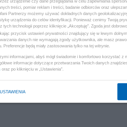
przez urządzenie czy dane przeglądania w celu zapewniania sperson
ych treści, pomiar reklam i treści, badanie odbiorców oraz ulepszan
fani Partnerzy możemy używać dokładnych danych geolokalizacyjn
tykę urządzenia do celów identyfikacji. Ponieważ cenimy Twoją pry
z tych technologii poprzez kliknięcie „Akceptuję”. Zgoda jest dobro
ikając przycisk ustawień prywatności znajdujący się w lewym dolny
etwarzania danych nie wymagają zgody użytkownika, ale masz prawo 
. Preferencje będą miały zastosowania tylko na tej witrynie.
szymi informacjami, abyś mógł świadomie i komfortowo korzystać z
gółowe informacje dotyczące przetwarzania Twoich danych znajdzi
s
oraz po kliknięciu w „Ustawienia”.
USTAWIENIA