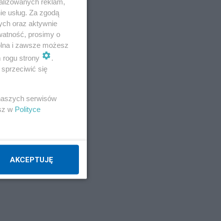
alizowanych reklam,
ie usług. Za zgodą
ych oraz aktywnie
watność, prosimy o
wolna i zawsze możesz
m rogu strony
.
sprzeciwić się
 naszych serwisów
esz w
Polityce
AKCEPTUJĘ