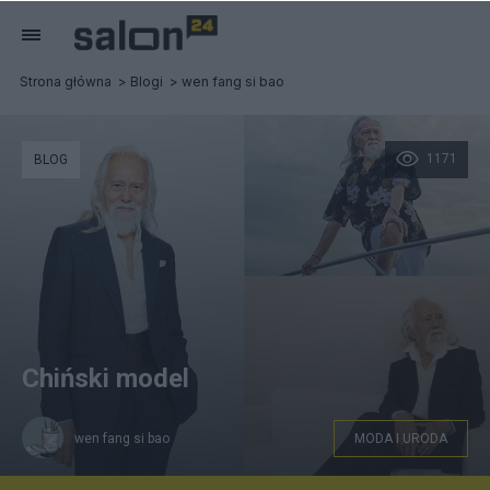
Strona główna
Blogi
wen fang si bao
1171
BLOG
Chiński model
wen fang si bao
MODA I URODA