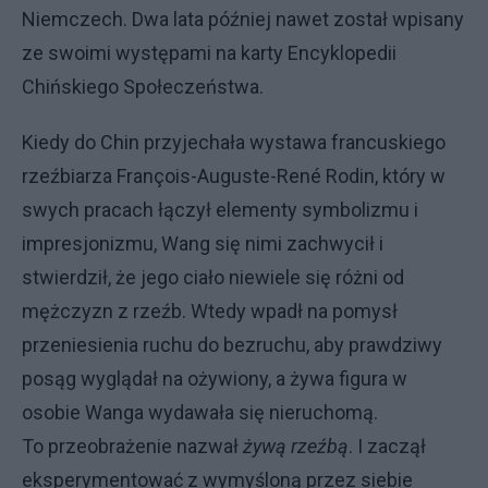
Niemczech. Dwa lata później nawet został wpisany
ze swoimi występami na karty Encyklopedii
Chińskiego Społeczeństwa.
Kiedy do Chin przyjechała wystawa francuskiego
rzeźbiarza François-Auguste-René Rodin, który w
swych pracach łączył elementy symbolizmu i
impresjonizmu, Wang się nimi zachwycił i
stwierdził, że jego ciało niewiele się różni od
mężczyzn z rzeźb. Wtedy wpadł na pomysł
przeniesienia ruchu do bezruchu, aby prawdziwy
posąg wyglądał na ożywiony, a żywa figura w
osobie Wanga wydawała się nieruchomą.
To przeobrażenie nazwał
żywą rzeźbą
. I zaczął
eksperymentować z wymyśloną przez siebie