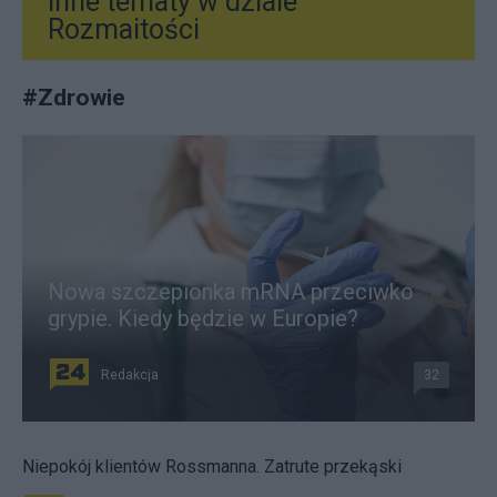
Inne tematy w dziale
Rozmaitości
#
Zdrowie
Nowa szczepionka mRNA przeciwko
grypie. Kiedy będzie w Europie?
Redakcja
32
Niepokój klientów Rossmanna. Zatrute przekąski