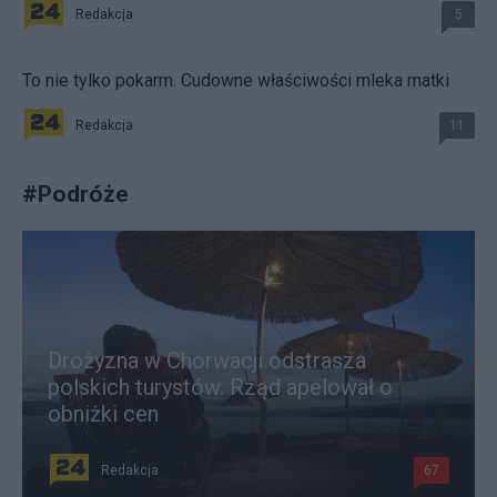
Redakcja
5
To nie tylko pokarm. Cudowne właściwości mleka matki
Redakcja
11
#
Podróże
Drożyzna w Chorwacji odstrasza
polskich turystów. Rząd apelował o
obniżki cen
Redakcja
67