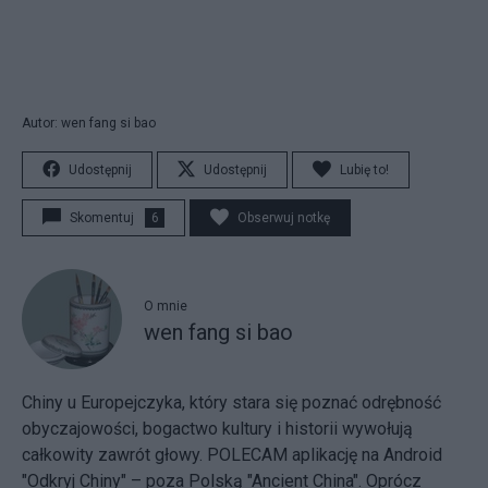
Autor: wen fang si bao
Udostępnij
Udostępnij
Lubię to!
Skomentuj
6
Obserwuj notkę
O mnie
wen fang si bao
Chiny u Europejczyka, który stara się poznać odrębność
obyczajowości, bogactwo kultury i historii wywołują
całkowity zawrót głowy. POLECAM aplikację na Android
"Odkryj Chiny" – poza Polską "Ancient China". Oprócz