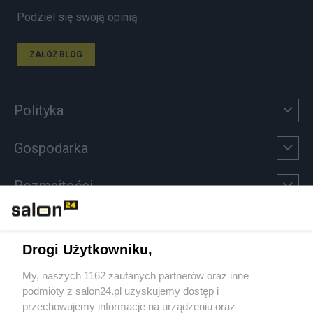
Podziel się swoją opinią
ZAŁÓŻ BLOG
Polityka
Gospodarka
Rozmaitości
Technologie
Drogi Użytkowniku,
Sport
My, naszych 1162 zaufanych partnerów oraz inne
podmioty z salon24.pl uzyskujemy dostęp i
Społeczeństwo
przechowujemy informacje na urządzeniu oraz