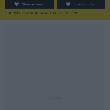
Obserwuj temat
Obserwuj notkę
13.03.2019 , ostatnia aktualizacja: 13.03.2019, 17:39