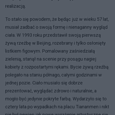
realizacją.
To stało się powodem, że będąc już w wieku 57 lat,
musiał zadbać o swoją formę i nienaganny wygląd
ciała. W 1993 roku przedstawił swoją pierwszą
żywą rzeźbę w Beijing, rozebrany i tylko osłonięty
listkiem figowym. Pomalowany zaśniedziałą
zielenią, stanął na scenie przy posągu nagiej
kobiety z rozpostartymi rękami. Bycie żywą rzeźbą
polegało na staniu półnago, całymi godzinami w
jednej pozie. Ciało musiało się dobrze
prezentować, wyglądać zdrowo i naturalnie, a
mogło być jedynie pokryte farbą. Wydarzyło się to
cztery lata po wypadkach na placu Tiananmen i nikt
nie był pewien jak nowe wyrażenie artystyczne się