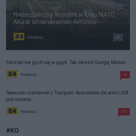
Niebezpieczny incydent w kraju NATO.
Akurat leciał ukraiński Antonow
Redakcja
33
Sikorski nie gryzł się w język. Tak określił Giorgię Meloni
Redakcja
93
Nawrocki rozmawiał z Trumpem. Autostrada dla armii USA
jest otwarta
Redakcja
207
#
KO