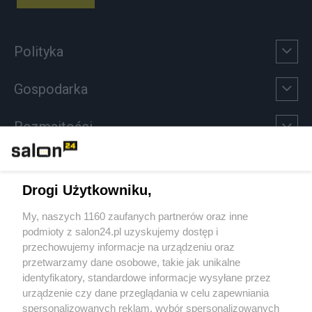
Polityka
Gospodarka
Rozmaitości
Technologie
Drogi Użytkowniku,
Sport
My, naszych 1160 zaufanych partnerów oraz inne
podmioty z salon24.pl uzyskujemy dostęp i
Społeczeństwo
przechowujemy informacje na urządzeniu oraz
przetwarzamy dane osobowe, takie jak unikalne
Kultura
identyfikatory, standardowe informacje wysyłane przez
urządzenie czy dane przeglądania w celu zapewniania
spersonalizowanych reklam, wybór spersonalizowanych