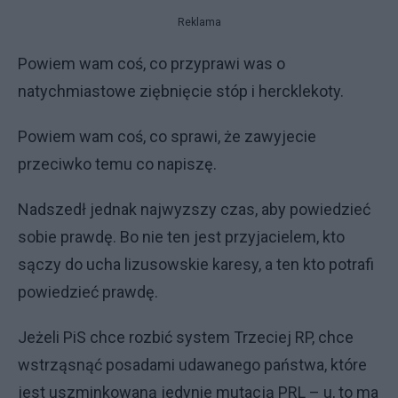
Reklama
Powiem wam coś, co przyprawi was o
natychmiastowe ziębnięcie stóp i hercklekoty.
Powiem wam coś, co sprawi, że zawyjecie
przeciwko temu co napiszę.
Nadszedł jednak najwyzszy czas, aby powiedzieć
sobie prawdę. Bo nie ten jest przyjacielem, kto
sączy do ucha lizusowskie karesy, a ten kto potrafi
powiedzieć prawdę.
Jeżeli PiS chce rozbić system Trzeciej RP, chce
wstrząsnąć posadami udawanego państwa, które
jest uszminkowaną jedynie mutacją PRL – u, to ma