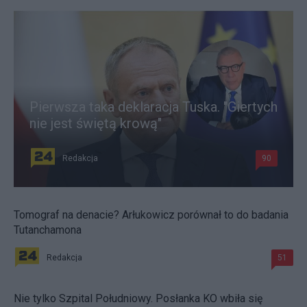
Pierwsza taka deklaracja Tuska. "Giertych
nie jest świętą krową"
Redakcja
90
Tomograf na denacie? Arłukowicz porównał to do badania
Tutanchamona
Redakcja
51
Nie tylko Szpital Południowy. Posłanka KO wbiła się