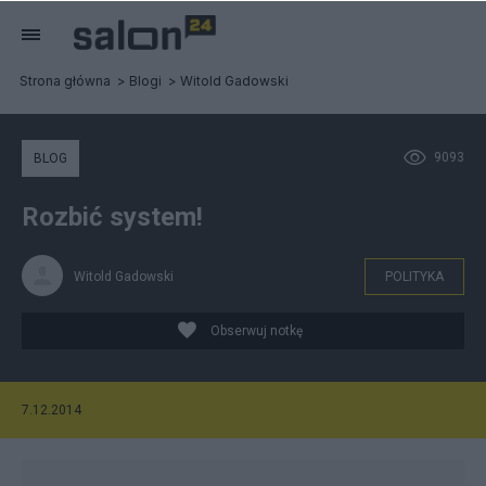
Strona główna
Blogi
Witold Gadowski
9093
BLOG
Rozbić system!
Witold Gadowski
POLITYKA
Obserwuj notkę
7.12.2014