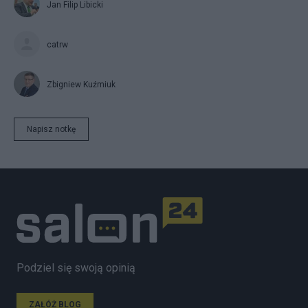
Jan Filip Libicki
catrw
Zbigniew Kuźmiuk
Napisz notkę
Podziel się swoją opinią
ZAŁÓŻ BLOG