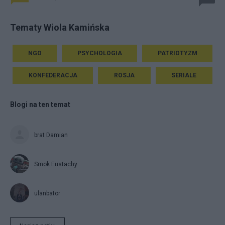
Tematy Wiola Kamińska
NGO
PSYCHOLOGIA
PATRIOTYZM
KONFEDERACJA
ROSJA
SERIALE
Blogi na ten temat
brat Damian
Smok Eustachy
ulanbator