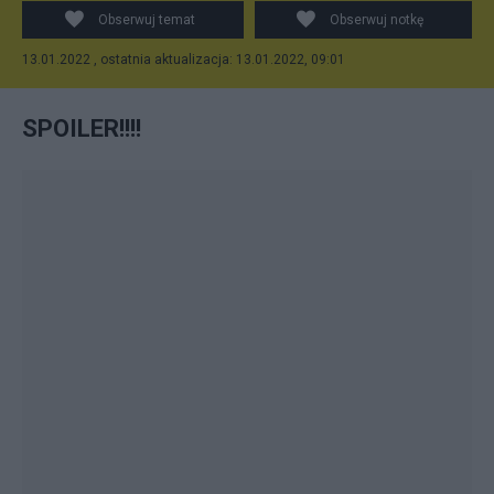
Obserwuj temat
Obserwuj notkę
13.01.2022 , ostatnia aktualizacja: 13.01.2022, 09:01
SPOILER!!!!