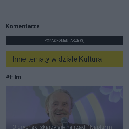
Komentarze
POKAŻ KOMENTARZE (3)
Inne tematy w dziale
Kultura
#
Film
Olbrychski skarży się na rząd. "Napluł mi