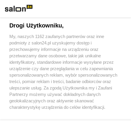
Technologie
Drogi Użytkowniku,
Sport
My, naszych 1162 zaufanych partnerów oraz inne
podmioty z salon24.pl uzyskujemy dostęp i
Społeczeństwo
przechowujemy informacje na urządzeniu oraz
przetwarzamy dane osobowe, takie jak unikalne
Kultura
identyfikatory, standardowe informacje wysyłane przez
urządzenie czy dane przeglądania w celu zapewniania
spersonalizowanych reklam, wybór spersonalizowanych
treści, pomiar reklam i treści, badanie odbiorców oraz
ulepszanie usług. Za zgodą Użytkownika my i Zaufani
X
Facebook
Instagram
Youtube
Partnerzy możemy używać dokładnych danych
geolokalizacyjnych oraz aktywnie skanować
charakterystykę urządzenia do celów identyfikacji.
Web Content Media sp. z o. o. © 2022
Ponieważ cenimy Twoją prywatność, prosimy o zgodę na
korzystanie z tych technologii poprzez kliknięcie
„Akceptuję”. Zgoda jest dobrowolna i zawsze możesz ją
Pomoc
O nas
Praca
Reklama
Kontakt