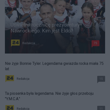
Uświetnił rocznicę prezydentury
Nawrockiego. Kim jest Eldo?
Redakcja
75
Nie żyje Bonnie Tyler. Legendarna gwiazda rocka miała 75
lat
Redakcja
15
Ta piosenka była legendarna. Nie żyje głos przeboju
"Y.M.C.A."
Redakcja
11