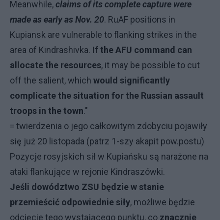
Meanwhile,
claims of its complete capture were
made as early as Nov. 20
. RuAF positions in
Kupiansk are vulnerable to flanking strikes in the
area of Kindrashivka.
If the AFU command can
allocate the resources
, it may be possible to cut
off the salient, which
would significantly
complicate the situation for the Russian assault
troops in the town
."
= twierdzenia o jego całkowitym zdobyciu pojawiły
się już 20 listopada (patrz 1-szy akapit pow.postu)
Pozycje rosyjskich sił w Kupiańsku są narażone na
ataki flankujące w rejonie Kindraszówki.
Jeśli dowództwo ZSU będzie w stanie
przemieścić odpowiednie siły
, możliwe będzie
odcięcie tego wystającego punktu, co
znacznie