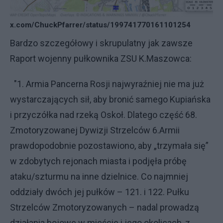
x.com/ChuckPfarrer/status/199741770161101254
Bardzo szczegółowy i skrupulatny jak zawsze
Raport wojenny pułkownika ZSU K.Maszowca:
"1. Armia Pancerna Rosji najwyraźniej nie ma już
wystarczających sił, aby bronić samego Kupiańska
i przyczółka nad rzeką Oskoł. Dlatego część 68.
Zmotoryzowanej Dywizji Strzelców 6.Armii
prawdopodobnie pozostawiono, aby „trzymała się”
w zdobytych rejonach miasta i podjęła próbę
ataku/szturmu na inne dzielnice. Co najmniej
oddziały dwóch jej pułków – 121. i 122. Pułku
Strzelców Zmotoryzowanych – nadal prowadzą
działania bojowe w mieście i jego okolicach, z