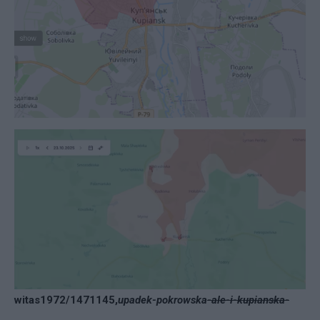
witas1972/1471145,
upadek-pokrowska
-ale-i-kupianska-