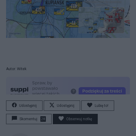
Autor: Witek
Udostępnij
Udostępnij
Lubię to!
Skomentuj
28
Obserwuj notkę