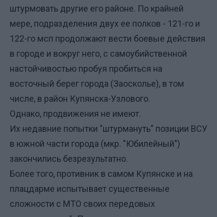
штурмовать другие его районе. По крайней
мере, подразделения двух ее полков - 121-го и
122-го мсп продолжают вести боевые действия
в городе и вокруг него, с самоубийственной
настойчивостью пробуя пробиться на
восточный берег города (Заосколье), в том
числе, в район Купянска-Узлового.
Однако, продвижения не имеют.
Их недавние попытки "штурмануть" позиции ВСУ
в южной части города (мкр. "Юбилейный")
закончились безрезультатно.
Более того, противник в самом Купянске и на
плацдарме испытывает существенные
сложности с МТО своих передовых