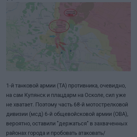
1-й танковой армии (ТА) противника, очевидно,
на сам Купянск и плацдарм на Осколе, сил уже
не хватает. Поэтому часть 68-й мотострелковой
дивизии (мсд) 6-й общевойсковой армии (ОВА),
вероятно, оставили "держаться" в захваченных
районах города и пробовать атаковать/