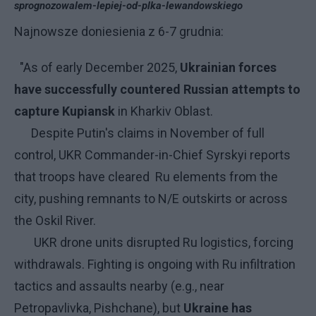
sprognozowalem-lepiej-od-plka-lewandowskiego
Najnowsze doniesienia z 6-7 grudnia:
"As of early December 2025,
Ukrainian forces
have successfully countered Russian attempts to
capture Kupiansk
in Kharkiv Oblast.
Despite Putin's claims in November of full
control, UKR Commander-in-Chief Syrskyi reports
that troops have cleared Ru elements from the
city, pushing remnants to N/E outskirts or across
the Oskil River.
UKR drone units disrupted Ru logistics, forcing
withdrawals. Fighting is ongoing with Ru infiltration
tactics and assaults nearby (e.g., near
Petropavlivka, Pishchane), but
Ukraine has