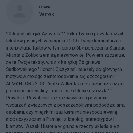
O mnie
Witek
"Chłopcy silni jak Azov stal" "..kilka Twoich powstańczych
tekstów pisanych w sierpniu 2009 i Twoje komentarze i
interpretacja faktów w tym opis próby połączenia Starego
Miasta z Żoliborzem są niesamowite. Powiem szczerze,
że te Twoje teksty, wraz z książką Zbigniewa
Sadkowskiego "Honor i Ojczyzna", należały do głównych
motywów mojego zainteresowania się szczegółami."
ALMANZOR 22.08 ..."notki Witka, które - pisane na dużym
poziomie adrenaliny - raczej się chłonie niż czyta." "
Prawda o Powstaniu, rozpoznawana na poziomie
wydarzeń związanych z poszczególnymi pododdziałami,
osobami, czy miejskimi zaułkami ma niespodziewaną
moc oczyszczania Pamięci z ideolog. stereotypów i
kłamstw. Wszak Historia w gruncie rzeczy składa się z