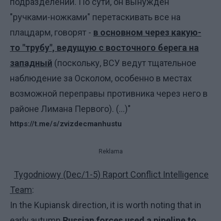
подразделений. По сути, он вынужден
"ручками-ножками" перетаскивать все на
плацдарм, говорят -
в основном через какую-
то "трубу", ведущую с восточного берега на
западный
(поскольку, ВСУ ведут тщательное
наблюдение за Осколом, особенно в местах
возможной переправы противника через него в
районе Лимана Первого). (...)"
https://t.me/s/zvizdecmanhustu
Reklama
Tygodniowy (Dec/1-5) Raport Conflict Intelligence
Team
:
In the Kupiansk direction, it is worth noting that in
early autumn
Russian forces used a pipeline to