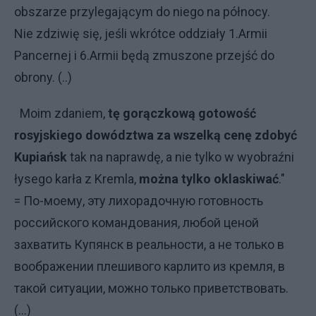
obszarze przylegającym do niego na północy.
Nie zdziwię się, jeśli wkrótce oddziały 1.Armii
Pancernej i 6.Armii będą zmuszone przejść do
obrony. (..)
Moim zdaniem,
tę gorączkową gotowość
rosyjskiego dowództwa za wszelką cenę zdobyć
Kupiańsk
tak na naprawdę, a nie tylko w wyobraźni
łysego karła z Kremla,
można tylko oklaskiwać
."
= По-моему, эту лихорадочную готовность
российского командования, любой ценой
захватить Купянск в реальности, а не только в
воображении плешивого карлито из кремля, в
такой ситуации, можно только приветствовать.
(...)