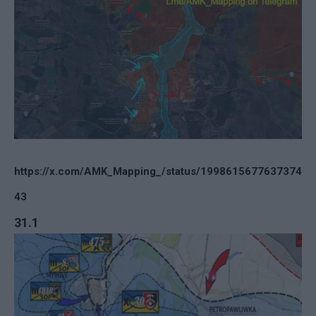
https://x.com/AMK_Mapping_/status/1998615677637374
43
31.1