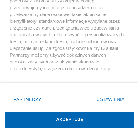
podmioty z salon24.pl uzyskujemy dostęp i
czyha wiele niebezpieczeństw (...) "Более подлого,
przechowujemy informacje na urządzeniu oraz
низкого, и враждебно настроенного к России и
przetwarzamy dane osobowe, takie jak unikalne
русским человека чем Witek, я в Салоне24 не видел"
identyfikatory, standardowe informacje wysyłane przez
= "Bardziej podłego, nikczemnego i wrogo nastawionego
urządzenie czy dane przeglądania w celu zapewniania
do Rosji i Rosjan człowieka jak Witek, ja w Salonie24 nie
spersonalizowanych reklam, wybór spersonalizowanych
widziałem" AKSKII 13.2.2013
treści, pomiar reklam i treści, badanie odbiorców oraz
ulepszanie usług. Za zgodą Użytkownika my i Zaufani
Partnerzy możemy używać dokładnych danych
Nowości od blogera
geolokalizacyjnych oraz aktywnie skanować
charakterystykę urządzenia do celów identyfikacji.
Ponieważ cenimy Twoją prywatność, prosimy o zgodę na
Udostępnij
Udostępnij
korzystanie z tych technologii poprzez kliknięcie
„Akceptuję”. Zgoda jest dobrowolna i zawsze możesz ją
Skomentuj
28
zmienić/wycofać klikając przycisk ustawień prywatności
PARTNERZY
USTAWIENIA
znajdujący się w lewym dolnym rogu strony
. Niektóre
rodzaje przetwarzania danych nie wymagają zgody
użytkownika, ale masz prawo sprzeciwić się takiemu
AKCEPTUJĘ
Polityka
przetwarzaniu. Preferencje będą miały zastosowania tylko
na tej witrynie.
Kreml wściekły po przemówieniu Nawrockiego.