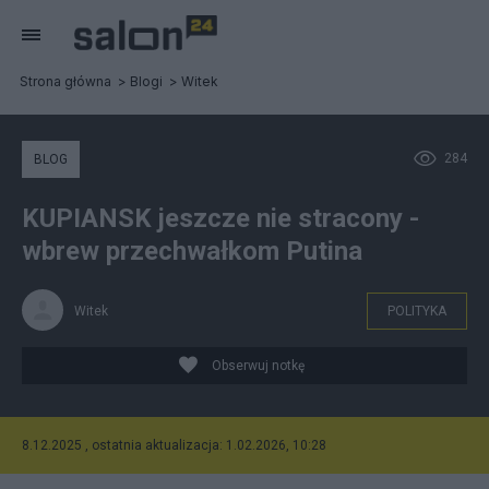
Strona główna
Blogi
Witek
284
BLOG
KUPIANSK jeszcze nie stracony -
wbrew przechwałkom Putina
Witek
POLITYKA
Obserwuj notkę
8.12.2025 , ostatnia aktualizacja: 1.02.2026, 10:28