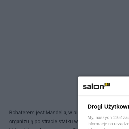
Drogi Użytkow
Bohaterem jest Mandella, w pierwszym tomie szerego
My, naszych 1162 zau
organizują po stracie statku w gwiazdozbiorze Byka
informacje na urządze