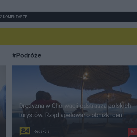
Ż KOMENTARZE
#
Podróże
Drożyzna w Chorwacji odstrasza polskich
turystów. Rząd apelował o obniżki cen
Redakcja
67