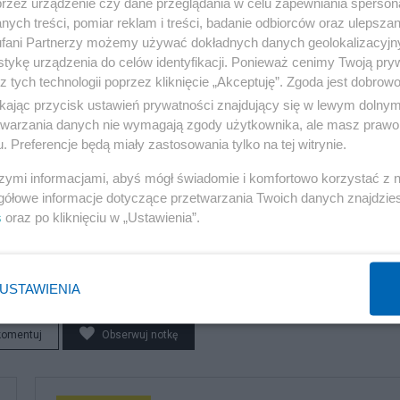
czególnie krwawa, a żeby żołnierze nie mieli oporów, są
przez urządzenie czy dane przeglądania w celu zapewniania sperson
ych treści, pomiar reklam i treści, badanie odbiorców oraz ulepszan
ają w pień całą bazę wroga. Dodatkowo, jako że podróż
fani Partnerzy możemy używać dokładnych danych geolokalizacyjn
rzechodząc kolejne misje, awansując na porucznika i majo
tykę urządzenia do celów identyfikacji. Ponieważ cenimy Twoją pry
z tych technologii poprzez kliknięcie „Akceptuję”. Zgoda jest dobro
ą już klonami, mają jeden umysł.
ikając przycisk ustawień prywatności znajdujący się w lewym dolny
etwarzania danych nie wymagają zgody użytkownika, ale masz prawo 
ian o to, czemu zaczęli. Odpowiedź brzmi: my?
. Preferencje będą miały zastosowania tylko na tej witrynie.
szymi informacjami, abyś mógł świadomie i komfortowo korzystać z
gółowe informacje dotyczące przetwarzania Twoich danych znajdzi
s
oraz po kliknięciu w „Ustawienia”.
u na YouTube.
USTAWIENIA
komentuj
Obserwuj notkę