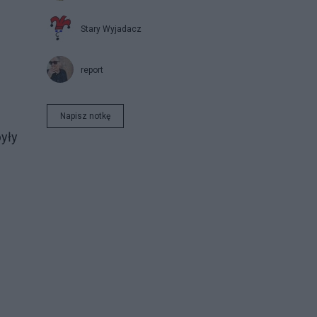
Stary Wyjadacz
report
Napisz notkę
yły