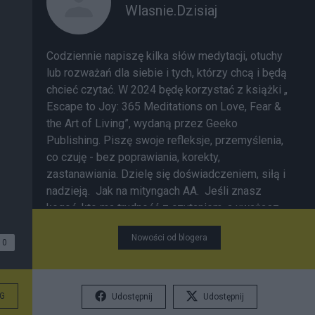
Wlasnie.Dzisiaj
Codziennie napiszę kilka słów medytacji, otuchy
lub rozważań dla siebie i tych, którzy chcą i będą
chcieć czytać. W 2024 będę korzystać z książki „
Escape to Joy: 365 Meditations on Love, Fear &
the Art of Living”, wydaną przez Geeko
Publishing. Piszę swoje refleksje, przemyślenia,
co czuję - bez poprawiania, korekty,
zastanawiania. Dzielę się doświadczeniem, siłą i
nadzieją. Jak na mityngach AA. Jeśli znasz
kogoś, kto ma trudność z czytaniem, a uważasz,
że to, co piszę może pomóc - notki są dostępne
Nowości od blogera
w formie materiału w serwisie YouTube
(link do
0
konkretnego dnia pod notką).
G
Udostępnij
Udostępnij