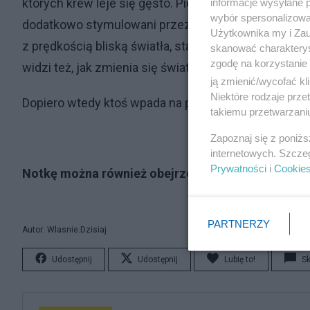
których krew leje się gęsto. Pierwsza z nich jest sz
informacje wysyłane 
wybór spersonalizowan
dodatkowo stymulowani przez hipnozę - więc wyrzyn
Użytkownika my i Zau
z prędkością bliską światła, starzeje się wolniej. P
skanować charakterys
zgodę na korzystanie 
widzi też, jak zmienia się świat. Przy końcu ludzie s
ją zmienić/wycofać kl
Niektóre rodzaje prz
Dopiero wtedy ktoś wpada na pomysł zapytania Bykr
takiemu przetwarzaniu
Zapoznaj się z poniż
internetowych. Szcze
Prywatności
i
Cookie
Notkę można również obejrzeć w formie materiał
PARTNERZY
Autor: Wlasnie.Dzisiaj
Udostępnij
Udostępnij
Lubię to!
S