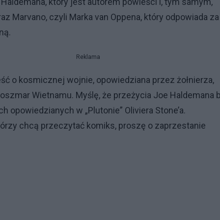
 Haldemana, który jest autorem powieści i, tym samym,
az Marvano, czyli Marka van Oppena, który odpowiada za
ną.
Reklama
ść o kosmicznej wojnie, opowiedziana przez żołnierza,
 koszmar Wietnamu. Myślę, że przeżycia Joe Haldemana b
h opowiedzianych w „Plutonie” Oliviera Stone’a.
tórzy chcą przeczytać komiks, proszę o zaprzestanie