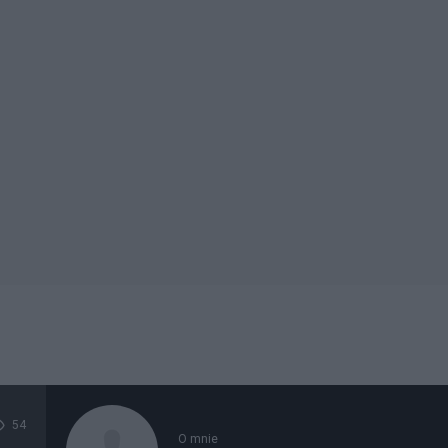
54
O mnie