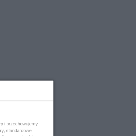
ęp i przechowujemy
w
ory, standardowe