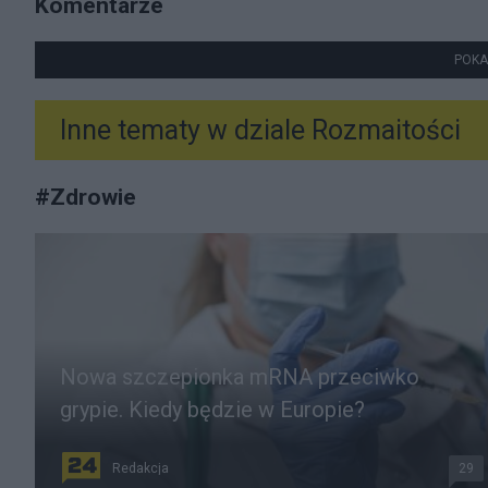
Komentarze
POKA
Inne tematy w dziale
Rozmaitości
#
Zdrowie
Nowa szczepionka mRNA przeciwko
grypie. Kiedy będzie w Europie?
Redakcja
29