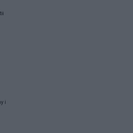
ii
y i