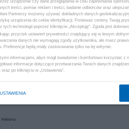
przez urządzenie czy dane przeglądania w celu zapewniania sperson
dotacji i subwencji, poczynając od programu "500 plus". 
ych treści, pomiar reklam i treści, badanie odbiorców oraz ulepszan
fani Partnerzy możemy używać dokładnych danych geolokalizacyjn
sze dzieci pobudził polską gospodarkę, po latach
tykę urządzenia do celów identyfikacji. Ponieważ cenimy Twoją pry
go rozdmuchiwania, poczynając od tzw. "piątki
z tych technologii poprzez kliknięcie „Akceptuję”. Zgoda jest dobro
 niezależnie od wysokości dochodów i zwolnienia od
ikając przycisk ustawień prywatności znajdujący się w lewym dolny
etwarzania danych nie wymagają zgody użytkownika, ale masz prawo 
o 25 roku życia, wzmaga inflację popytową. Jest ona
. Preferencje będą miały zastosowania tylko na tej witrynie.
 dotacji i subwencji, od dotacji do zakupu węgla kamien
szymi informacjami, abyś mógł świadomie i komfortowo korzystać z
anoja ekonomiczna, gdyż ceny węgla drastycznie wzrosły
gółowe informacje dotyczące przetwarzania Twoich danych znajdzi
i konieczności jego importu z zamorskich kontynentów.
s
oraz po kliknięciu w „Ustawienia”.
oja zaś polega na tym, że Polska posiadając 85% zasobó
 wydobycie uzależniając się przez lata od importu z Rosj
USTAWIENIA
kiej brakło piasku. Polska ma bowiem zasoby węgla
Reklama