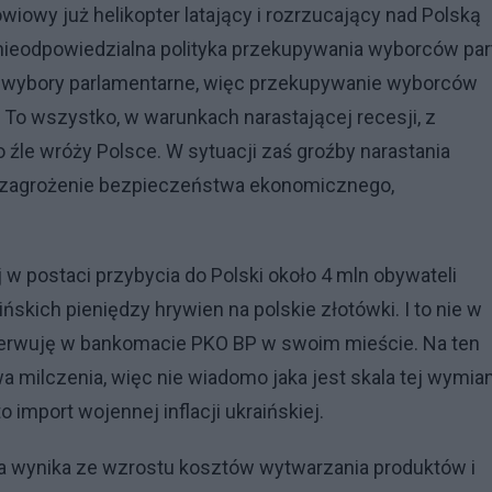
owy już helikopter latający i rozrzucający nad Polską
 nieodpowiedzialna polityka przekupywania wyborców part
dą wybory parlamentarne, więc przekupywanie wyborców
To wszystko, w warunkach narastającej recesji, z
źle wróży Polsce. W sytuacji zaś groźby narastania
e zagrożenie bezpieczeństwa ekonomicznego,
w postaci przybycia do Polski około 4 mln obywateli
skich pieniędzy hrywien na polskie złotówki. I to nie w
bserwuję w bankomacie PKO BP w swoim mieście. Na ten
 milczenia, więc nie wiadomo jaka jest skala tej wymian
 import wojennej inflacji ukraińskiej.
tóra wynika ze wzrostu kosztów wytwarzania produktów i