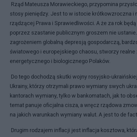
Rząd Mateusza Morawieckiego, przypomina przysłowi
stosy pieniędzy. Jest to w istocie krótkowzroczna i
rządzącej Prawa i Sprawiedliwości. A że za rok bę
poprzez szastanie publicznym groszem nie ustanie. 
zagrożeniem globalną depresją gospodarczą, bardzo 
światowego i europejskiego chaosu, stworzy realn
energetycznego i biologicznego Polaków.
Do tego dochodzą skutki wojny rosyjsko-ukraińskiej 
Ukrainy, którzy otrzymali prawo wymiany swych ukraiń
kantorach wymiany, tylko w bankomatach, jak to o
temat panuje oficjalna cisza, a wręcz rządowa zmowa
na jakich warunkach wymiany walut. A jest to de facto
Drugim rodzajem inflacji jest inflacja kosztowa, k