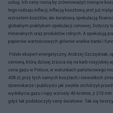
usług. Ich ceny rosną by zrównoważyć rosnące kosz
tego rodzaju inflacji, inflacją kosztową jest już m
wzrostem kosztów, ale światową spekulacją finanso
globalnym praktykom spekulacji cenowej. Dotyczy t
mineralnych oraz produktów rolnych. A spekulują p
papierów wartościowych głównie wielkie banki i fun
Polski ekspert energetyczny, Andrzej Szczęśniak, o
cenową, którą dzisiaj zrzuca się na karb rosyjskiej 
cena gazu w Polsce, w warunkach państwowego mono
458 zł, przy tych samych kosztach i niewielkich zmia
dziennikarze i publicyści jak zwykle stchórzyli prz
wydobycia gazu i ropy wzrosły 40-krotnie, z 210 mln
gdyż tak podskoczyły ceny światowe. Tak się tworzy 