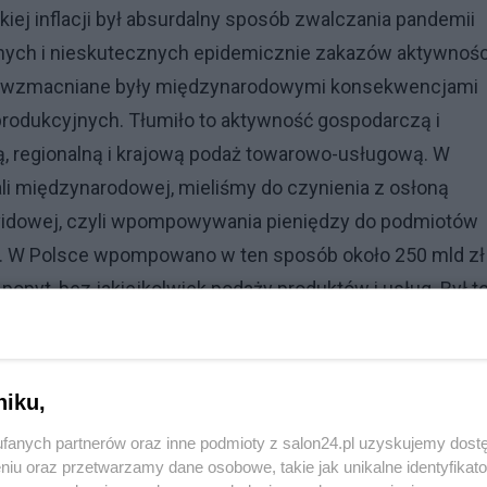
iej inflacji był absurdalny sposób zwalczania pandemii
nych i nieskutecznych epidemicznie zakazów aktywnośc
j, wzmacniane były międzynarodowymi konsekwencjami
rodukcyjnych. Tłumiło to aktywność gospodarczą i
ną, regionalną i krajową podaż towarowo-usługową. W
li międzynarodowej, mieliśmy do czynienia z osłoną
ovidowej, czyli wpompowywania pieniędzy do podmiotów
m. W Polsce wpompowano w ten sposób około 250 mld zł
popyt, bez jakiejkolwiek podaży produktów i usług. Był t
rodzaje inflacji ze względu na jej przyczyny. Pierws
niku,
 to ogólny wzrost cen wywołany nadwyżką ilości pieniądz
fanych partnerów oraz inne podmioty z salon24.pl uzyskujemy dost
erowanych na tym rynku, czyli podaży rynkowej. W polski
niu oraz przetwarzamy dane osobowe, takie jak unikalne identyfikat
vidowej, ten rodzaj inflacji jest stale wzmagany rządow