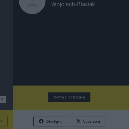
Wojciech-Błasiak
Nowości od blogera
3
G
Udostępnij
Udostępnij