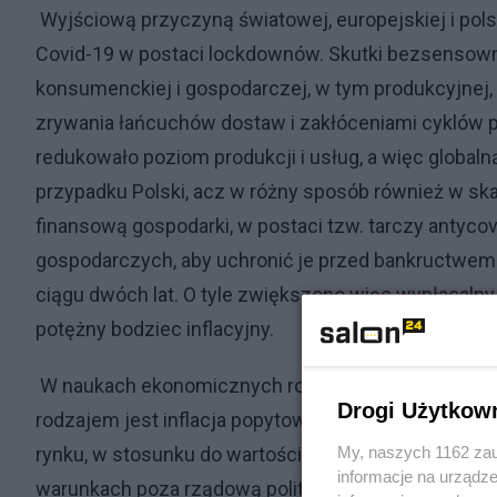
Wyjściową przyczyną światowej, europejskiej i polsk
Covid-19 w postaci lockdownów. Skutki bezsensow
konsumenckiej i gospodarczej, w tym produkcyjne
zrywania łańcuchów dostaw i zakłóceniami cyklów p
redukowało poziom produkcji i usług, a więc global
przypadku Polski, acz w różny sposób również w ska
finansową gospodarki, w postaci tzw. tarczy antyc
gospodarczych, aby uchronić je przed bankructwe
ciągu dwóch lat. O tyle zwiększono więc wypłacalny 
potężny bodziec inflacyjny.
W naukach ekonomicznych rozróżnia się bowiem dwa 
Drogi Użytkow
rodzajem jest inflacja popytowa. Inflacja popytowa
My, naszych 1162 zau
rynku, w stosunku do wartości produktów i usług of
informacje na urządze
warunkach poza rządową polityką tzw. tarczy antyco