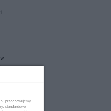
i
 w
o
zym
a na
ęp i przechowujemy
ch
ory, standardowe
ą