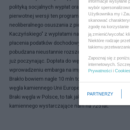
informacje wysyłane 
polityką socjalnych wypłat oraz wszelakich dopłat, 
wybór spersonalizowan
Użytkownika my i Zau
pierwotnej wersji ten program wypłat na drugie i dal
skanować charakterys
neoliberalnego osuszania z pieniędzy. Natomiast je
zgodę na korzystanie 
Kaczyńskiego" z wypłatami na pierwsze już dziecko
ją zmienić/wycofać kl
Niektóre rodzaje prz
płacenia podatków dochodowych dla młodych ludzi d
takiemu przetwarzaniu
pobudzana nieustannie rozszerzaną polityką dopłat,
Zapoznaj się z poniż
już poczynając. Dopłata do węgla to kompletna par
internetowych. Szcze
wprowadzeniu embarga na import węgla rosyjskiego 
Prywatności
i
Cookie
Brakło bowiem nagle 10 mln ton tego importu. Paran
węgla kamiennego Unii Europejskiej, likwidowała jego
PARTNERZY
Braki węgla w Polsce, to tak jakby w Arabii Saudyjs
kamiennego wystarczające nam na 725 lat.