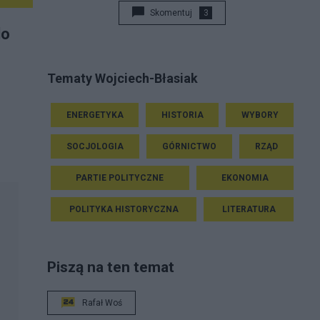
Skomentuj
3
do
Tematy Wojciech-Błasiak
ENERGETYKA
HISTORIA
WYBORY
ą
SOCJOLOGIA
GÓRNICTWO
RZĄD
PARTIE POLITYCZNE
EKONOMIA
POLITYKA HISTORYCZNA
LITERATURA
Piszą na ten temat
Rafał Woś