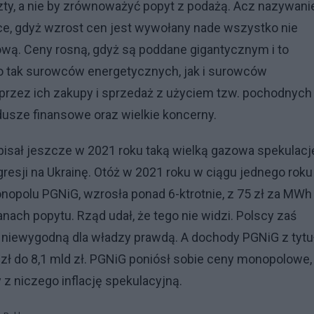
ty, a nie by zrównoważyć popyt z podażą. Acz nazywani
ylące, gdyż wzrost cen jest wywołany nade wszystko nie
wą. Ceny rosną, gdyż są poddane gigantycznym i to
o tak surowców energetycznych, jak i surowców
oprzez ich zakupy i sprzedaż z użyciem tzw. pochodnych
dusze finansowe oraz wielkie koncerny.
pisał jeszcze w 2021 roku taką wielką gazowa spekulacj
agresji na Ukrainę. Otóż w 2021 roku w ciągu jednego roku
polu PGNiG, wzrosła ponad 6-ktrotnie, z 75 zł za MWh
nach popytu. Rząd udał, że tego nie widzi. Polscy zaś
ed niewygodną dla władzy prawdą. A dochody PGNiG z tytu
 zł do 8,1 mld zł. PGNiG poniósł sobie ceny monopolowe,
z niczego inflację spekulacyjną.