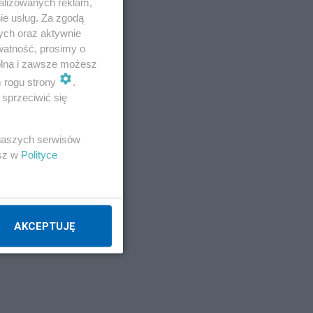
alizowanych reklam,
W
ie usług. Za zgodą
ych oraz aktywnie
watność, prosimy o
wolna i zawsze możesz
m rogu strony
.
sprzeciwić się
nego
 naszych serwisów
 po
esz w
Polityce
w
i.
AKCEPTUJĘ