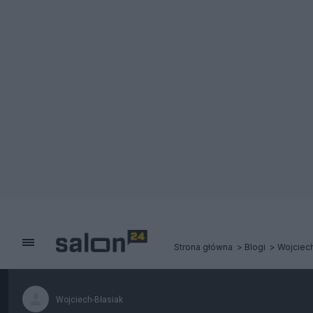
Strona główna
Blogi
Wojciech
Wojciech-Błasiak