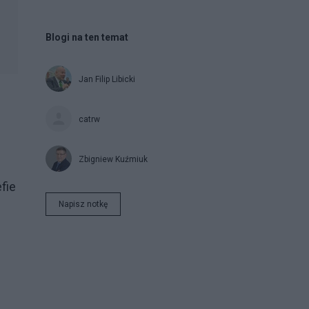
Blogi na ten temat
Jan Filip Libicki
catrw
Zbigniew Kuźmiuk
fie
Napisz notkę