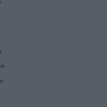
e
ę
 do
łu