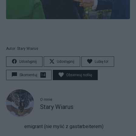
Autor: Stary Wiarus
Udostępnij
Udostępnij
Lubię to!
Skomentuj
14
Obserwuj notkę
O mnie
Stary Wiarus
emigrant (nie mylić z gastarbeiterem)