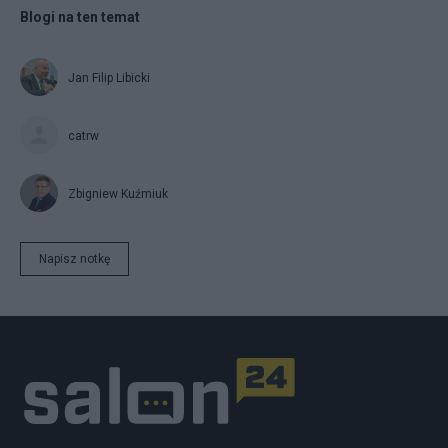
Blogi na ten temat
Jan Filip Libicki
catrw
Zbigniew Kuźmiuk
Napisz notkę