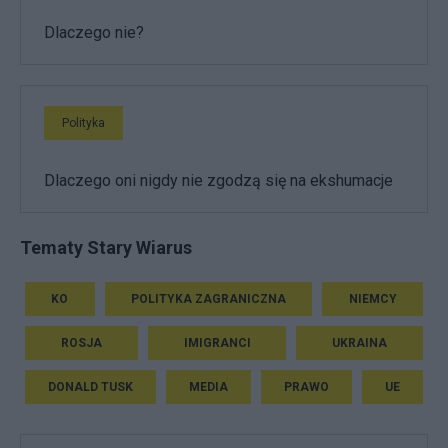
Dlaczego nie?
Polityka
Dlaczego oni nigdy nie zgodzą się na ekshumacje
Tematy Stary Wiarus
KO
POLITYKA ZAGRANICZNA
NIEMCY
ROSJA
IMIGRANCI
UKRAINA
DONALD TUSK
MEDIA
PRAWO
UE