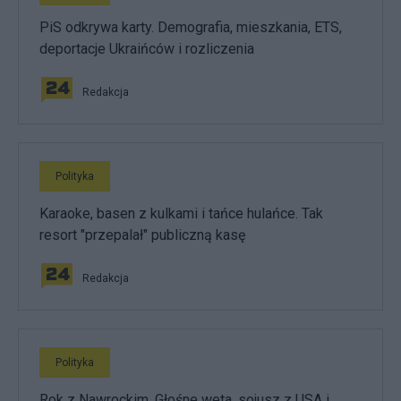
PiS odkrywa karty. Demografia, mieszkania, ETS,
deportacje Ukraińców i rozliczenia
Redakcja
Polityka
Karaoke, basen z kulkami i tańce hulańce. Tak
resort "przepalał" publiczną kasę
Redakcja
Polityka
Rok z Nawrockim. Głośne weta, sojusz z USA i