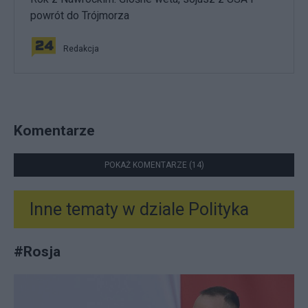
powrót do Trójmorza
Redakcja
Komentarze
POKAŻ KOMENTARZE (14)
Inne tematy w dziale
Polityka
#
Rosja