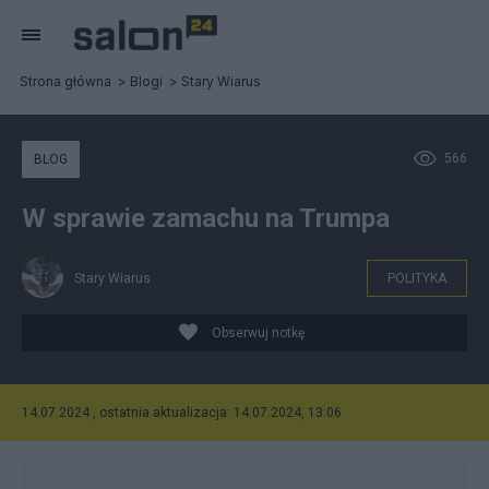
Strona główna
Blogi
Stary Wiarus
566
BLOG
W sprawie zamachu na Trumpa
Stary Wiarus
POLITYKA
Obserwuj notkę
14.07.2024 , ostatnia aktualizacja: 14.07.2024, 13:06