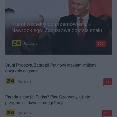
Kreml wściekły po przemówieniu
Nawrockiego. Zacharowa dostała szału
Redakcja
305
Drugi Prigożyn. Zagroził Putinowi atakiem, miliony
obejrzało nagranie
Redakcja
78
Parada słabości Putina? Plac Czerwony już nie
przypomina dawnej potęgi Rosji
Redakcja
206