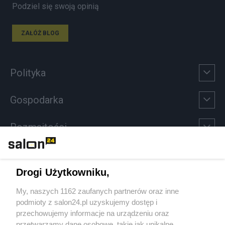
Podziel się swoją opinią
ZAŁÓŻ BLOG
Polityka
Gospodarka
Rozmaitości
Technologie
Drogi Użytkowniku,
Sport
My, naszych 1162 zaufanych partnerów oraz inne
podmioty z salon24.pl uzyskujemy dostęp i
Społeczeństwo
przechowujemy informacje na urządzeniu oraz
przetwarzamy dane osobowe, takie jak unikalne